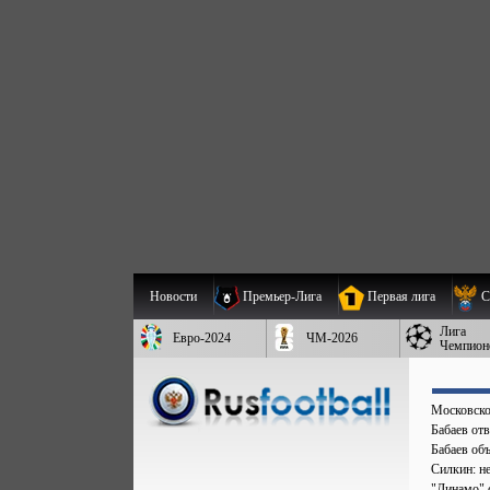
Новости
Премьер-Лига
Первая лига
С
Лига
Евро-2024
ЧМ-2026
Чемпион
Московско
Бабаев от
Бабаев об
Силкин: н
"Динамо" 