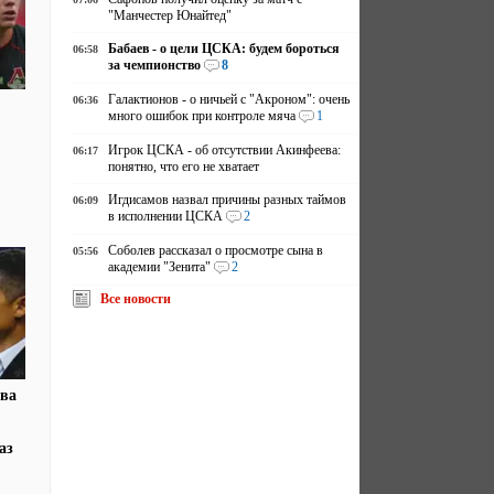
"Манчестер Юнайтед"
Бабаев - о цели ЦСКА: будем бороться
06:58
за чемпионство
8
Галактионов - о ничьей с "Акроном": очень
06:36
много ошибок при контроле мяча
1
Игрок ЦСКА - об отсутствии Акинфеева:
06:17
понятно, что его не хватает
Игдисамов назвал причины разных таймов
06:09
в исполнении ЦСКА
2
Соболев рассказал о просмотре сына в
05:56
академии "Зенита"
2
Все новости
ова
аз