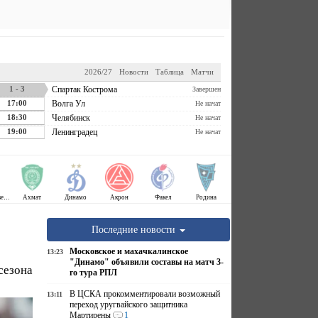
2026/27
Новости
Таблица
Матчи
1 - 3
Спартак Кострома
Завершен
17:00
Волга Ул
Не начат
18:30
Челябинск
Не начат
19:00
Ленинградец
Не начат
Крылья Советов
Ахмат
Динамо
Акрон
Факел
Родина
Последние новости
Московское и махачкалинское
13:23
"Динамо" объявили составы на матч 3-
сезона
го тура РПЛ
В ЦСКА прокомментировали возможный
13:11
переход уругвайского защитника
Мартирены
1