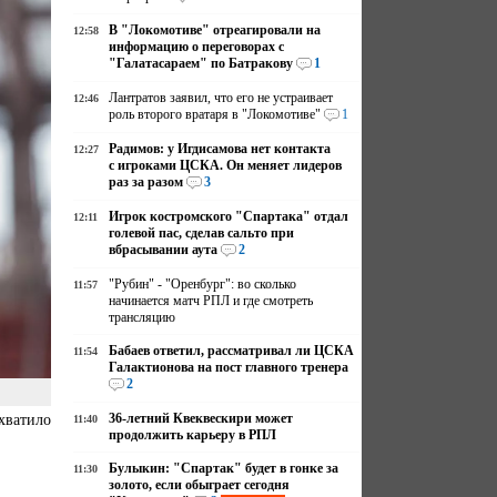
В "Локомотиве" отреагировали на
12:58
информацию о переговорах с
"Галатасараем" по Батракову
1
Лантратов заявил, что его не устраивает
12:46
роль второго вратаря в "Локомотиве"
1
Радимов: у Игдисамова нет контакта
12:27
с игроками ЦСКА. Он меняет лидеров
раз за разом
3
Игрок костромского "Спартака" отдал
12:11
голевой пас, сделав сальто при
вбрасывании аута
2
"Рубин" - "Оренбург": во сколько
11:57
начинается матч РПЛ и где смотреть
трансляцию
Бабаев ответил, рассматривал ли ЦСКА
11:54
Галактионова на пост главного тренера
2
36-летний Квеквескири может
хватило
11:40
продолжить карьеру в РПЛ
Булыкин: "Спартак" будет в гонке за
11:30
золото, если обыграет сегодня