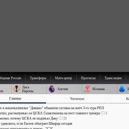
борная России
Трансферы
Матч-центр
Прогнозы
Трансляции
Лига
Англия
Испания
ов
Европы
Главные
Читаемые
К
е и махачкалинское "Динамо" объявили составы на матч 3-го тура РПЛ
ветил, рассматривал ли ЦСКА Галактионова на пост главного тренера
2
ъяснил, почему ЦСКА не подписал Даку
21
е удивлюсь, если Евсеев обыграет Шварца сегодня
отдало нападающего в аренду - "СЭ"