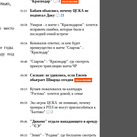
"Краснодар"
3
эксклюзив
стью,
Бабаев объяснил, почему ЦСКА не
11:21
подписал Даку
21
Умяров - о матче с "Краснодаром": хочется
10:58
е место
исправить ошибки, которые были в
последней очной встрече
Коновалов ответил, за кем будет
10:54
е годы.
преимущество в матче "Спартак" -
"Краснодар"
оду под
"Спартак" - "Краснодар": где смотреть
10:40
прямую трансляцию матча ЧР
Силкин: не удивлюсь, если Евсеев
10:30
обыграет Шварца сегодня
эксклюзив
Кучаев пожаловался на календарь
10:13
"Ростова": хочется домой, к семье
Экс-игрок ЦСКА: не понимаю, почему
09:59
тренеры в РПЛ не могут приспособиться к
"Балтике"
2
"Динамо" отдало нападающего в аренду
09:46
- "СЭ"
"Зенит" - "Родина": где бесплатно смотреть
09:33