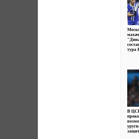
Моско
махач
"Дин
соста
тура
В ЦС
прок
возмо
уругв
защи