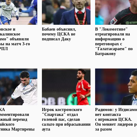
вское и
Бабаев объяснил,
В "Локомотиве"
калинское
почему ЦСКА не
отреагировали на
амо" объявили
подписал Даку
информацию о
вы на матч 3-го
переговорах с
 РПЛ
"Галатасараем" по
Батракову
КА
Игрок костромского
Радимов: у Игдисам
омментировали
"Спартака" отдал
нет контакта
жный переход
голевой пас, сделав
с игроками ЦСКА.
айского
сальто при вбрасывании
Он меняет лидеров р
тника Мартирены
аута
за разом