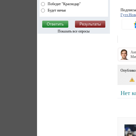
Победит "Краснодар"
Подписыв
Будет ничья
Гугл.Нов
Показать все опросы
Ан
Ми
Опублико
Нет к