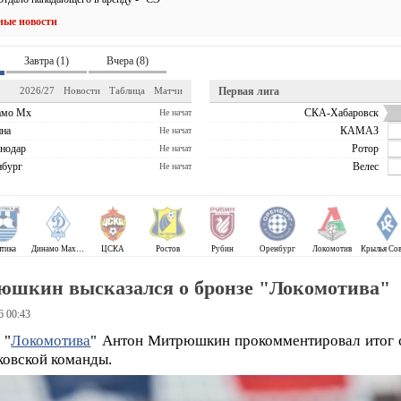
ные новости
Завтра (1)
Вчера (8)
2026/27
Новости
Таблица
Матчи
Первая лига
амо Мх
СКА-Хабаровск
Не начат
на
КАМАЗ
Не начат
нодар
Ротор
Не начат
бург
Велес
Не начат
лтика
Динамо Махачкала
ЦСКА
Ростов
Рубин
Оренбург
Локомотив
шкин высказался о бронзе "Локомотива"
6 00:43
 "
Локомотива
" Антон Митрюшкин прокомментировал итог 
ковской команды.