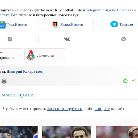
айтесь на новости футбола от Rusfootball.info в
Telegram
,
Яндекс.Новостях
и
остях
. Все главные и интересные новости тут
Гугл.Новости
Яндекс.Новости
Телеграм
тон
Локомотив
трюшкин
вал:
Дмитрий Кондратьев
+1
омментариев
Чтобы комментировать
Зарегистрируйтесь
, либо
войдите
на сайт