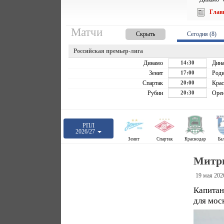
Глав
Матчи
Скрыть
Сегодня (8)
Российская премьер-лига
Динамо
14:30
Дин
Зенит
17:00
Роди
Спартак
20:00
Крас
Рубин
20:30
Орен
РПЛ
2026/27
Зенит
Спартак
Краснодар
Ба
Митрю
19 мая 202
Капитан
для мос