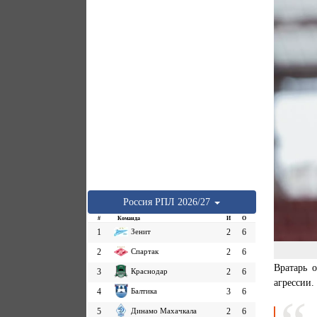
Россия
РПЛ
2026/27
#
Команда
И
О
1
Зенит
2
6
2
Спартак
2
6
Вратарь 
3
Краснодар
2
6
агрессии.
4
Балтика
3
6
5
Динамо Махачкала
2
6