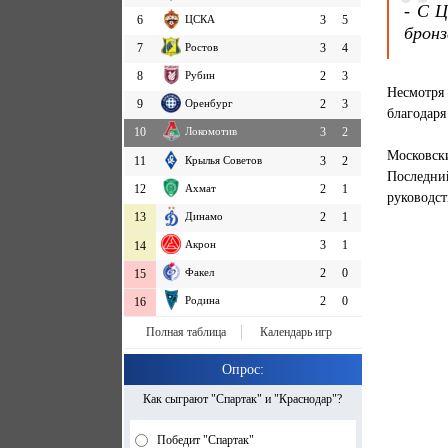
- С Ц
6
ЦСКА
3
5
бронз
7
Ростов
3
4
8
Рубин
2
3
Несмотря
9
Оренбург
2
3
благодаря
10
Локомотив
3
2
Московск
11
Крылья Советов
3
2
Последни
12
Ахмат
2
1
руководс
13
Динамо
2
1
Акрон
3
1
14
Факел
2
0
15
Родина
2
0
16
Полная таблица
Календарь игр
Опрос:
Как сыграют "Спартак" и "Краснодар"?
Победит "Спартак"