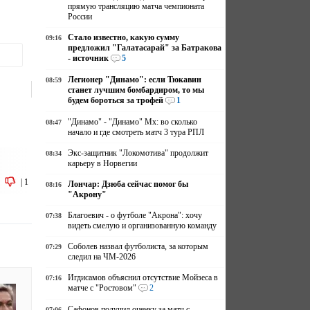
прямую трансляцию матча чемпионата
России
Стало известно, какую сумму
09:16
предложил "Галатасарай" за Батракова
- источник
5
Легионер "Динамо": если Тюкавин
08:59
станет лучшим бомбардиром, то мы
будем бороться за трофей
1
"Динамо" - "Динамо" Мх: во сколько
08:47
начало и где смотреть матч 3 тура РПЛ
Экс-защитник "Локомотива" продолжит
08:34
карьеру в Норвегии
|
1
Лончар: Дзюба сейчас помог бы
08:16
"Акрону"
Благоевич - о футболе "Акрона": хочу
07:38
видеть смелую и организованную команду
Соболев назвал футболиста, за которым
07:29
следил на ЧМ-2026
Игдисамов объяснил отсутствие Мойзеса в
07:16
матче с "Ростовом"
2
Сафонов получил оценку за матч с
07:06