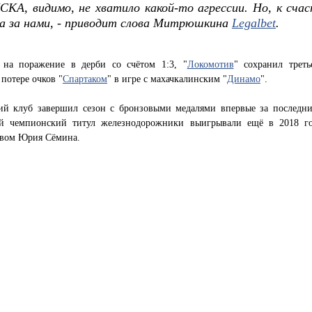
СКА, видимо, не хватило какой-то агрессии. Но, к сча
а за нами, - приводит слова Митрюшкина
Legalbet
.
 на поражение в дерби со счётом 1:3, "
Локомотив
" сохранил треть
 потере очков "
Спартаком
" в игре с махачкалинским "
Динамо
".
ий клуб завершил сезон с бронзовыми медалями впервые за последни
й чемпионский титул железнодорожники выигрывали ещё в 2018 г
твом Юрия Сёмина.