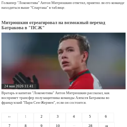
Голкипер "Локомотива" Антон Митрюшкин ответил, приятно ли его команде
находиться выше "Спартака" в таблице.
Митрюшкин отреагировал на возможный переход
Батракова в "ПСЖ"
24 мая 2026 11:41
Вратарь и капитан "Локомотива" Антон Митрюшкин рассказал, как
воспримет трансфер полузащитника команды Алексея Батракова во
французский "Пари Сен-Жермен", если он состоится.
1
2
3
4
5
6
⇐
...
7
8
9
10
28
⇒