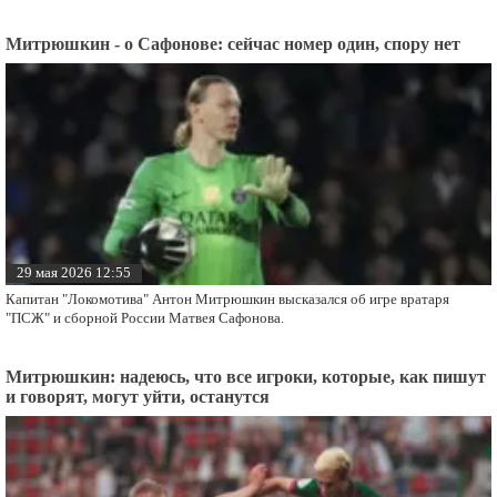
Митрюшкин - о Сафонове: сейчас номер один, спору нет
29 мая 2026 12:55
Капитан "Локомотива" Антон Митрюшкин высказался об игре вратаря
"ПСЖ" и сборной России Матвея Сафонова.
Митрюшкин: надеюсь, что все игроки, которые, как пишут
и говорят, могут уйти, останутся