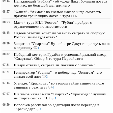
09:14
Нападающий "Рубина" - об уходе Даку: большая потеря
для нас, но большой шаг для него
08:57
"Факел" - "Ахмат": во сколько начало и где смотреть
прямую трансляцию матча 3 тура РПЛ
08:53
Матч 4 тура РПЛ "Ростов" - "Рубин" пройдет с
ограничениями по вместимости
08:45
Оздоев ответил, хочет ли он вновь сыграть за сборную
России: зачем туда ехать?
08:30
Защитник "Спартака" Ву - об игре Даку: тащил чуть ли не
в одиночку
1
08:02
Победный хет-трик Грулёва и успешный дальний выезд
"Спартака". Обзор 5-го тура Первой лиги
07:31
Шварц ответил, сыграет ли Тюкавин с "Зенитом"
07:21
Гендиректор "Родины" - о победе над "Зенитом": это
сигнал всей лиге
3
07:14
Угальде: "Краснодар" во втором тайме вышел на поле
защищать результат
4
07:07
Шалимов назвал матч "Спартак" - "Краснодар" лучшим
на старте сезона РПЛ
1
06:50
Воробьёв рассказал об адаптации после перехода в
"Краснодар"
1