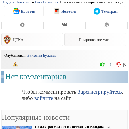
Яндекс.Новостях
и
Гугл.Новостях
. Все главные и интересные новости тут
Новости
Новости
Телеграм
ЦСКА
Товарищеские матчи
Опубликовал:
Вячеслав Буланов
|
0
0
Нет комментариев
Чтобы комментировать
Зарегистрируйтесь
,
либо
войдите
на сайт
Популярные новости
Семак рассказал о состоянии Кондакова,