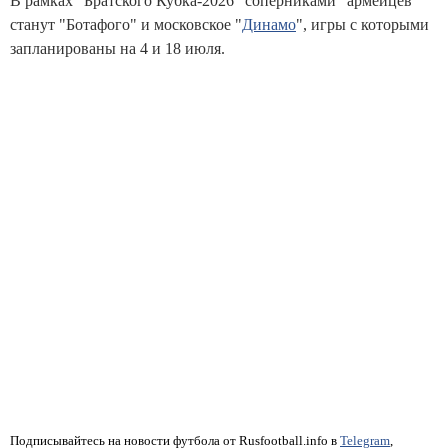
В рамках "Братского Кубка-2026" соперниками "армейцев"
станут "Ботафого" и московское "
Динамо
", игры с которыми
запланированы на 4 и 18 июля.
Подписывайтесь на новости футбола от Rusfootball.info в
Telegram
,