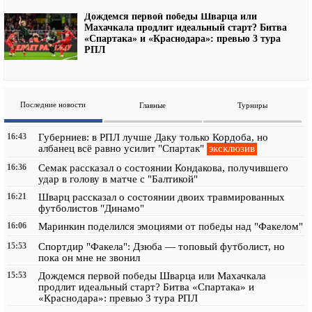
Дождемся первой победы Шварца или
Махачкала продлит идеальный старт? Битва
«Спартака» и «Краснодара»: превью 3 тура
РПЛ
Последние новости
Главные
Турниры
16:43
Губерниев: в РПЛ лучше Даку только Кордоба, но
эксклюзив
албанец всё равно усилит "Спартак"
16:36
Семак рассказал о состоянии Кондакова, получившего
удар в голову в матче с "Балтикой"
16:21
Шварц рассказал о состоянии двоих травмированных
футболистов "Динамо"
16:06
Маринкин поделился эмоциями от победы над "Факелом"
15:53
Спортдир "Факела": Дзюба — топовый футболист, но
пока он мне не звонил
15:53
Дождемся первой победы Шварца или Махачкала
продлит идеальный старт? Битва «Спартака» и
«Краснодара»: превью 3 тура РПЛ