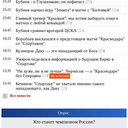
15:33
Бубнов - о Глушенкове: он пофигист
3
15:21
Бубнов оценил игру "Зенита" в матче с "Балтикой"
4
15:01
Главный тренер "Крыльев": мы хотим набирать очки в
матчах с любой командой
1
14:47
Бубнов сравнил вратарей ЦСКА
1
14:23
Воробьев высказался о предстоящем матче "Краснодара"
со "Спартаком"
14:15
Кузнецов: Даку — это нападающий от Бога
8
13:51
Умяров поделился информацией о будущем Барко в
"Спартаке"
13:35
"Не хуже, но и не лучше". Черчесов — о "Краснодаре"
эксклюзив
без Сперцяна
1
13:31
Кечинов: "Спартаку" не хватало именно такого
нападающего, как Даку
1
Все новости
Опрос:
Кто станет чемпионом России?