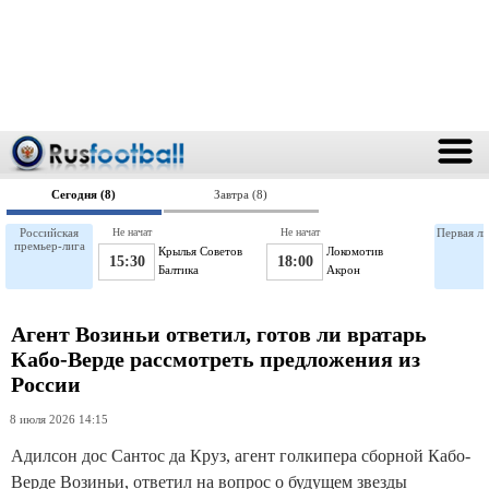
Сегодня (8)
Завтра (8)
Российская
Не начат
Не начат
Первая ли
премьер-лига
Крылья Советов
Локомотив
15:30
18:00
Балтика
Акрон
Агент Возиньи ответил, готов ли вратарь
Кабо-Верде рассмотреть предложения из
России
8 июля 2026 14:15
Адилсон дос Сантос да Круз, агент голкипера сборной Кабо-
Верде Возиньи, ответил на вопрос о будущем звезды