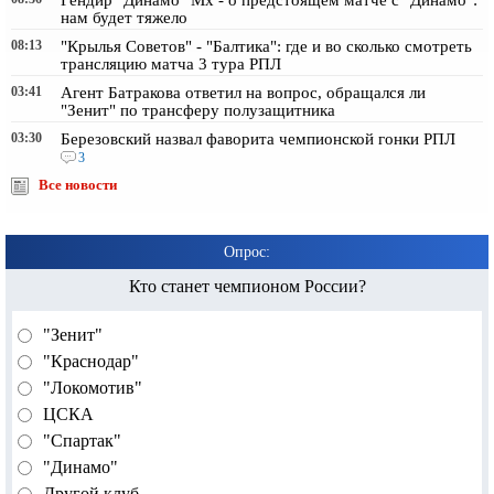
Гендир "Динамо" Мх - о предстоящем матче с "Динамо":
нам будет тяжело
08:13
"Крылья Советов" - "Балтика": где и во сколько смотреть
трансляцию матча 3 тура РПЛ
03:41
Агент Батракова ответил на вопрос, обращался ли
"Зенит" по трансферу полузащитника
03:30
Березовский назвал фаворита чемпионской гонки РПЛ
3
Все новости
Опрос:
Кто станет чемпионом России?
"Зенит"
"Краснодар"
"Локомотив"
ЦСКА
"Спартак"
"Динамо"
Другой клуб