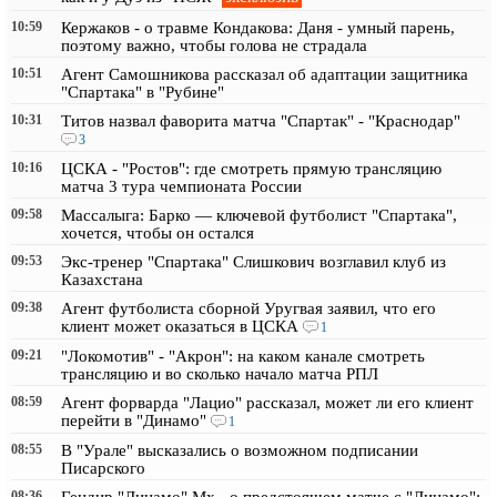
10:59
Кержаков - о травме Кондакова: Даня - умный парень,
поэтому важно, чтобы голова не страдала
10:51
Агент Самошникова рассказал об адаптации защитника
"Спартака" в "Рубине"
10:31
Титов назвал фаворита матча "Спартак" - "Краснодар"
3
10:16
ЦСКА - "Ростов": где смотреть прямую трансляцию
матча 3 тура чемпионата России
09:58
Массалыга: Барко — ключевой футболист "Спартака",
хочется, чтобы он остался
09:53
Экс-тренер "Спартака" Слишкович возглавил клуб из
Казахстана
09:38
Агент футболиста сборной Уругвая заявил, что его
клиент может оказаться в ЦСКА
1
09:21
"Локомотив" - "Акрон": на каком канале смотреть
трансляцию и во сколько начало матча РПЛ
08:59
Агент форварда "Лацио" рассказал, может ли его клиент
перейти в "Динамо"
1
08:55
В "Урале" высказались о возможном подписании
Писарского
08:36