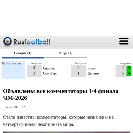
Сегодня (4)
Вчера (4)
Кубок России
Завершен
Завершен
Завершен
5
0
1
5
Спартак
Факел
1
1
1
4
Оренбург
Динамо
Объявлены все комментаторы 1/4 финала
ЧМ-2026
8 июля 2026 12:56
Стали известны комментаторы, которые назначены на
четвертьфиналы чемпионата мира.