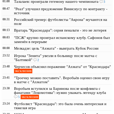
01:08
Талалаев: проиграли гегемону нашего чемпионата
3
00:47
"Реал" улучшил предложение Винисиусу по контракту -
источник
00:31
Российский тренер: футболисты "Акрона" мучаются на
поле
00:13
Вратарь "Краснодара": серия пенальти - это не лотерея
00:03
"ПСЖ" крупно проиграл испанскому клубу. Сафонов был
заменён в перерыве
00:00
Мелкадзе: цель "Ахмата" - выиграть Кубок России
23:52
Игрока "Зенита" увезли в больницу после матча с
"Балтикой"
2
23:48
Черчесов объяснил поражение "Ахмата" от "Краснодара"
эксклюзив
23:41
"Троечку можно поставить". Воробьёв оценил свою игру
в матче с "Ахматом"
23:30
Воробьев вступился за Баринова после конфликта с
фанатами "Локомотива": нужно уважать легенду клуба
эксклюзив
5
23:24
Футболист "Краснодара": это была очень интересная и
тяжелая игра