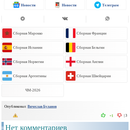
Новости
Новости
Телеграм
Сборная Марокко
Сборная Франции
Сборная Испании
Сборная Бельгии
Сборная Норвегии
Сборная Англии
Сборная Аргентины
Сборная Швейцарии
ЧМ-2026
Опубликовал:
Вячеслав Буланов
|
3
+1
Нет комментариев