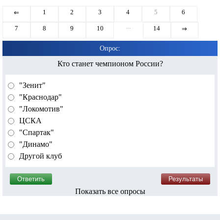
1
2
3
4
5
6
⇐
...
7
8
9
10
14
⇒
Опрос:
Кто станет чемпионом России?
"Зенит"
"Краснодар"
"Локомотив"
ЦСКА
"Спартак"
"Динамо"
Другой клуб
Показать все опросы