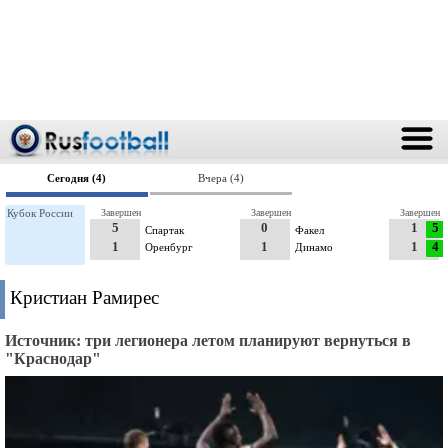
Сегодня (4)
Вчера (4)
Кубок России
Завершен
Завершен
Завершен
5
0
1
5
Спартак
Факел
1
1
1
4
Оренбург
Динамо
Кристиан Рамирес
Источник: три легионера летом планируют вернуться в
"Краснодар"