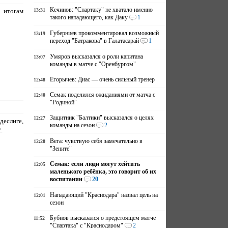
Кечинов: "Спартаку" не хватало именно
 итогам
13:31
такого нападающего, как Даку
1
Губерниев прокомментировал возможный
13:19
переход "Батракова" в Галатасарай
1
Умяров высказался о роли капитана
13:07
команды в матче с "Оренбургом"
Егорычев: Диас — очень сильный тренер
12:48
Семак поделился ожиданиями от матча с
12:40
"Родиной"
Защитник "Балтики" высказался о целях
12:27
еслиге,
команды на сезон
2
.
Вега: чувствую себя замечательно в
12:20
"Зените"
Семак: если люди могут хейтить
12:05
маленького ребёнка, это говорит об их
воспитании
20
Нападающий "Краснодара" назвал цель на
12:01
сезон
Бубнов высказался о предстоящем матче
11:52
"Спартака" с "Краснодаром"
2