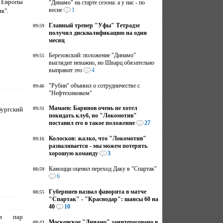
 Европы
"Динамо" на старте сезона: а у нас - по
весне
1
к".
Главный тренер "Уфы" Тетрадзе
09:59
получил дисквалификацию на один
месяц
Березовский: положение "Динамо"
09:55
выглядит неважно, но Шварц обязательно
выправит это
4
"Рубин" объявил о сотрудничестве с
09:46
"Нефтехимиком"
Мамаев: Баринов очень не хотел
бургский
09:31
покидать клуб, но "Локомотив"
поставил его в такое положение
27
Колосков: жалко, что "Локомотив"
09:16
разваливается - мы можем потерять
хорошую команду
3
Камоцци оценил переход Даку в "Спартак"
08:59
6
Губерниев назвал фаворита в матче
08:55
"Спартак" - "Краснодар": шансы 60 на
40
10
ав пар
Московское "Динамо" заинтересовано в
08:43