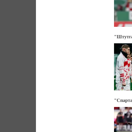
"Штутга
"Спарта