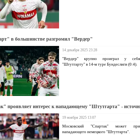
рт" в большинстве разгромил "Вердер"
14 декабря 2025 23:28
"Вердер" крупно проиграл у себ
"Штутгарту" в 14-м туре Бундеслиги (0:4).
к" проявляет интерес к нападающему "Штутгарта" - источ
19 ноября 2025 13:07
Московский "Спартак" может прио
нападающего немецкого "Штутгарта".