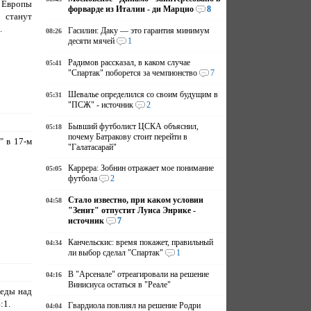
Европы
форварде из Италии - ди Марцио
8
 станут
.
Гасилин: Даку — это гарантия минимум
08:26
десяти мячей
1
Радимов рассказал, в каком случае
05:41
"Спартак" поборется за чемпионство
7
Шевалье определился со своим будущим в
05:31
"ПСЖ" - источник
2
Бывший футболист ЦСКА объяснил,
05:18
почему Батракову стоит перейти в
" в 17-м
"Галатасарай"
Каррера: Зобнин отражает мое понимание
05:05
футбола
2
Стало известно, при каком условии
04:58
"Зенит" отпустит Луиса Энрике -
источник
7
Канчельскис: время покажет, правильный
04:34
ли выбор сделал "Спартак"
1
В "Арсенале" отреагировали на решение
04:16
Винисиуса остаться в "Реале"
беды над
:1.
Гвардиола повлиял на решение Родри
04:04