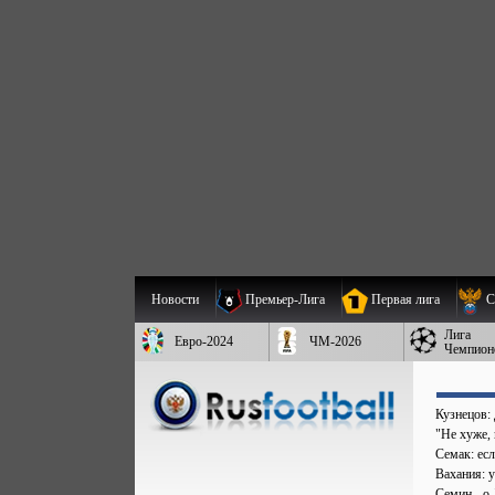
Новости
Премьер-Лига
Первая лига
С
Лига
Евро-2024
ЧМ-2026
Чемпион
Кузнецов:
"Не хуже,
Семак: есл
Вахания: 
Семин - о 