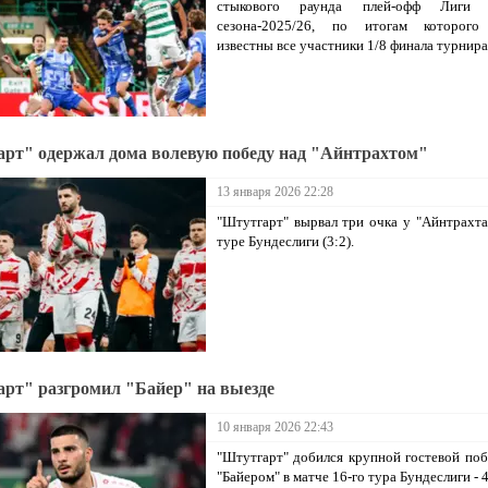
стыкового раунда плей-офф Лиги 
сезона-2025/26, по итогам которого
известны все участники 1/8 финала турнира
рт" одержал дома волевую победу над "Айнтрахтом"
13 января 2026 22:28
"Штутгарт" вырвал три очка у "Айнтрахта
туре Бундеслиги (3:2).
рт" разгромил "Байер" на выезде
10 января 2026 22:43
"Штутгарт" добился крупной гостевой по
"Байером" в матче 16-го тура Бундеслиги - 4