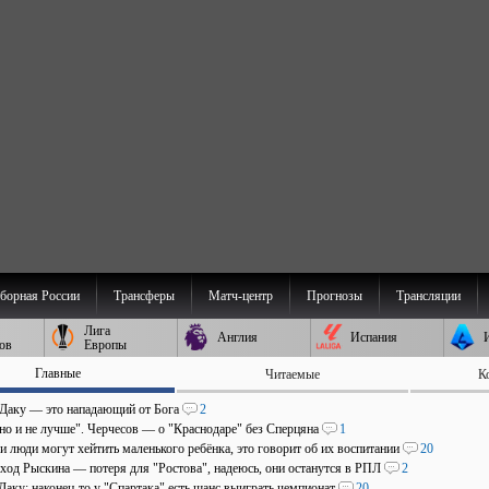
борная России
Трансферы
Матч-центр
Прогнозы
Трансляции
Лига
Англия
Испания
ов
Европы
Главные
Читаемые
К
 Даку — это нападающий от Бога
2
 но и не лучше". Черчесов — о "Краснодаре" без Сперцяна
1
и люди могут хейтить маленького ребёнка, это говорит об их воспитании
20
уход Рыскина — потеря для "Ростова", надеюсь, они останутся в РПЛ
2
Даку: наконец-то у "Спартака" есть шанс выиграть чемпионат
20