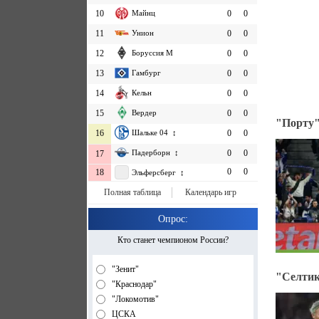
10
Майнц
0
0
11
Унион
0
0
12
Боруссия М
0
0
13
Гамбург
0
0
14
Кельн
0
0
15
Вердер
0
0
"Порту"
16
Шальке 04 ↕
0
0
Падерборн ↕
0
0
17
0
0
18
Эльферсберг ↕
Полная таблица
Календарь игр
Опрос:
Кто станет чемпионом России?
"Зенит"
"Селтик
"Краснодар"
"Локомотив"
ЦСКА