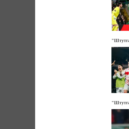
"Штутга
"Штутга