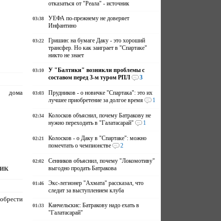
отказаться от "Реала" - источник
УЕФА по-прежнему не доверяет
03:38
Инфантино
Гришин: на бумаге Даку - это хороший
03:22
трансфер. Но как заиграет в "Спартаке"
никто не знает
У "Балтики" возникли проблемы с
03:10
составом перед 3-м туром РПЛ
3
я дома
Прудников - о новичке "Спартака": это их
03:03
лучшее приобретение за долгое время
1
Колосков объяснил, почему Батракову не
02:34
нужно переходить в "Галатасарай"
1
Колосков - о Даку в "Спартаке": можно
02:21
помечтать о чемпионстве
2
Сенников объяснил, почему "Локомотиву"
02:02
ник
выгодно продать Батракова
Экс-легионер "Ахмата" рассказал, что
01:46
следит за выступлением клуба
брести
Канчельскис: Батракову надо ехать в
01:33
"Галатасарай"