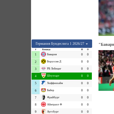
Германия
Бундеслига 1
2026/27
"Бавари
#
Команда
И
О
1
Бавария
0
0
Боруссия Д
0
0
2
РБ Лейпциг
0
0
3
Штутгарт
0
0
4
5
Хоффенхайм
0
0
Байер
0
0
6
Фрайбург
0
0
7
8
Айнтрахт Ф
0
0
9
Аугсбург
0
0