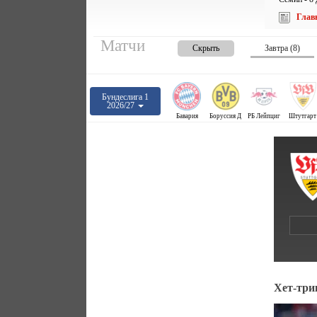
Глав
Матчи
Скрыть
Завтра (8)
Бундеслига 1
2026/27
Бавария
Боруссия Д
РБ Лейпциг
Штутгарт
Хет-три