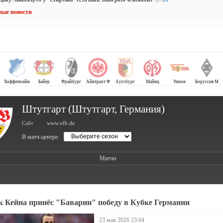
ные новости
Хоффенхайм
Байер
Фрайбург
Айнтрахт Ф
Аугсбург
Майнц
Унион
Боруссия М
Штутгарт (Штутгарт, Германия)
Сайт
www.vfb.de
В матч-центре
:
Матчи
к Кейна принёс "Баварии" победу в Кубке Германии
23 мая 2026 23:04