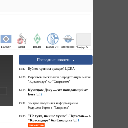
Гамбург
Кельн
Вердер
Шальке 04 ↕
Падерборн ↕
Эльферсберг ↕
Последние новости
Бубнов сравнил вратарей ЦСКА
14:47
Воробьев высказался о предстоящем матче
14:23
"Краснодара" со "Спартаком"
Кузнецов: Даку — это нападающий от
14:15
Бога
2
Умяров поделился информацией о
13:51
будущем Барко в "Спартаке"
"Не хуже, но и не лучше". Черчесов — о
13:35
"Краснодаре" без Сперцяна
1
эксклюзив