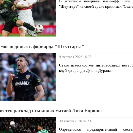
В ответном поединке плей-офф Лиги
"Штутгарт" на своей арене принимал "Селти
 мог подписать форварда "Штутгарта"
9 февраля 2026 16:27
Стало известно, кем интересовался петер
клуб до аренды Джона Дурана.
вестен расклад стыковых матчей Лиги Европы
30 января 2026 02:23
Определился предварительный сост