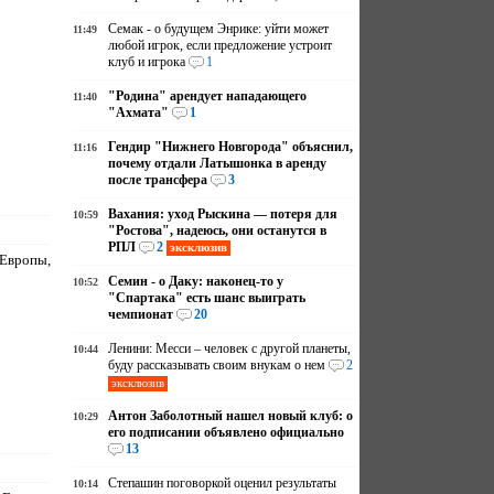
Семак - о будущем Энрике: уйти может
11:49
любой игрок, если предложение устроит
клуб и игрока
1
"Родина" арендует нападающего
11:40
"Ахмата"
1
Гендир "Нижнего Новгорода" объяснил,
11:16
почему отдали Латышонка в аренду
после трансфера
3
Вахания: уход Рыскина — потеря для
10:59
"Ростова", надеюсь, они останутся в
РПЛ
2
эксклюзив
Европы,
Семин - о Даку: наконец-то у
10:52
"Спартака" есть шанс выиграть
чемпионат
20
Ленини: Месси – человек с другой планеты,
10:44
буду рассказывать своим внукам о нем
2
эксклюзив
Антон Заболотный нашел новый клуб: о
10:29
его подписании объявлено официально
13
Степашин поговоркой оценил результаты
10:14