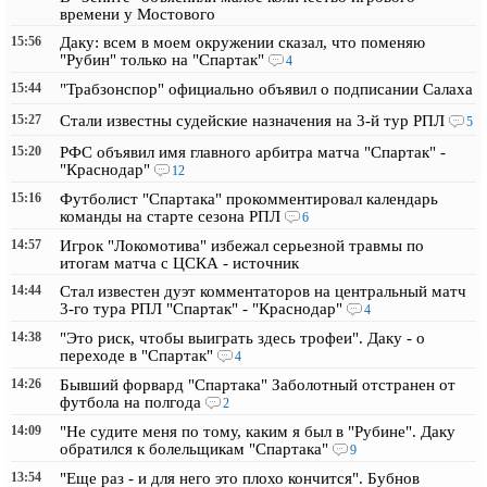
времени у Мостового
15:56
Даку: всем в моем окружении сказал, что поменяю
"Рубин" только на "Спартак"
4
15:44
"Трабзонспор" официально объявил о подписании Салаха
15:27
Стали известны судейские назначения на 3-й тур РПЛ
5
15:20
РФС объявил имя главного арбитра матча "Спартак" -
"Краснодар"
12
15:16
Футболист "Спартака" прокомментировал календарь
команды на старте сезона РПЛ
6
14:57
Игрок "Локомотива" избежал серьезной травмы по
итогам матча с ЦСКА - источник
14:44
Стал известен дуэт комментаторов на центральный матч
3-го тура РПЛ "Спартак" - "Краснодар"
4
14:38
"Это риск, чтобы выиграть здесь трофеи". Даку - о
переходе в "Спартак"
4
14:26
Бывший форвард "Спартака" Заболотный отстранен от
футбола на полгода
2
14:09
"Не судите меня по тому, каким я был в "Рубине". Даку
обратился к болельщикам "Спартака"
9
13:54
"Еще раз - и для него это плохо кончится". Бубнов