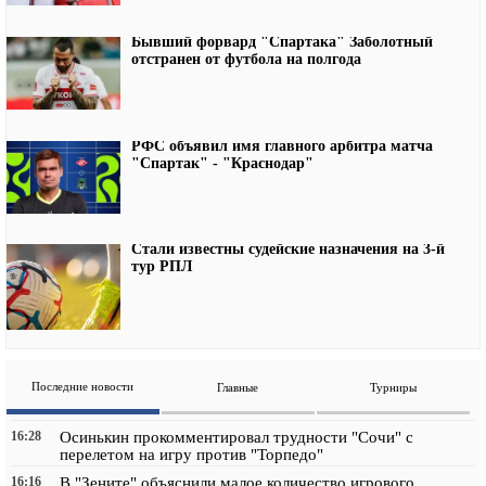
Бывший форвард "Спартака" Заболотный
отстранен от футбола на полгода
РФС объявил имя главного арбитра матча
"Спартак" - "Краснодар"
Стали известны судейские назначения на 3-й
тур РПЛ
Последние новости
Главные
Турниры
16:28
Осинькин прокомментировал трудности "Сочи" с
перелетом на игру против "Торпедо"
16:16
В "Зените" объяснили малое количество игрового