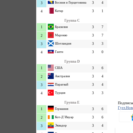
Босния и Герцеговина
3
4
3
Катар
3
1
4
Группа C
1
Бразилия
3
7
Марокко
3
7
2
Шотландия
3
3
3
Гаити
3
0
4
Группа D
1
США
3
6
Австралия
3
4
2
Парагвай
3
4
3
Турция
3
3
4
Группа E
Подписыв
Гугл.Нов
1
Германия
3
6
Кот-Д`Ивуар
3
6
2
Эквадор
3
4
3