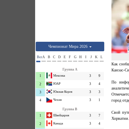
Чемпионат Мира 2026
Все
A
B
C
D
E
F
G
H
I
J
K
L
Как сооб
Группа A
Канзас-Си
1
Мексика
3
9
По инфор
ЮАР
3
4
2
аналитич
Южная Корея
3
3
3
Отмечаетс
город отд
Чехия
3
1
4
Группа B
Свой пут
1
Швейцария
3
7
Хорватии
Канада
3
4
2