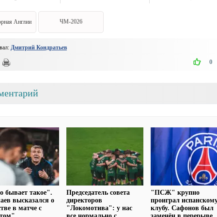
рная Англии
ЧМ-2026
вал:
Дмитрий Кондратьев
0
ментарий
о бывает такое".
Председатель совета
"ПСЖ" крупно
аев высказался о
директоров
проиграл испанском
стве в матче с
"Локомотива": у нас
клубу. Сафонов был
итом"
все нормально с
заменён в перерыве