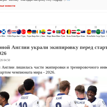
ные новости
D
E
F
G
H
ти
Шотландия
США
Парагвай
Австралия
Турция
Германия
Кюрасао
Кот-Д`Ивуар
Эквадор
Нидерланды
Япония
Швеция
Тунис
Бельгия
Египет
Иран
Новая Зеландия
Испания
Кабо-Верде
Саудовская 
Уругва
рной Англии украли экипировку перед стар
026
26 04:50
 Англии лишилась части экипировки и тренировочного инв
тартом чемпионата мира - 2026.