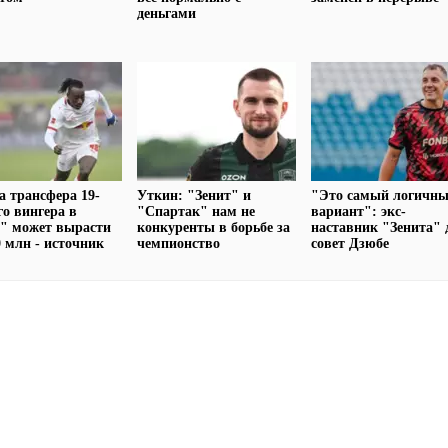
деньгами
 трансфера 19-
Уткин: "Зенит" и
"Это самый логичн
го вингера в
"Спартак" нам не
вариант": экс-
" может вырасти
конкуренты в борьбе за
наставник "Зенита" 
0 млн - источник
чемпионство
совет Дзюбе