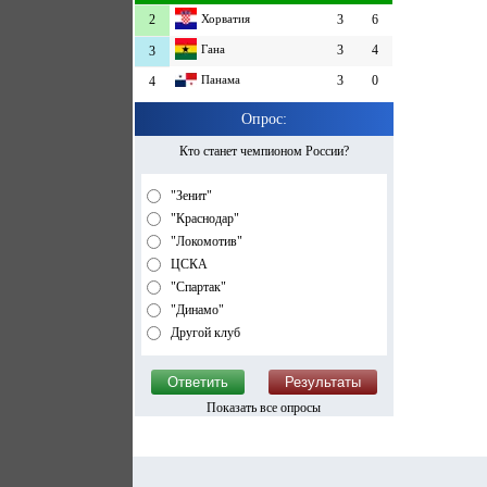
2
Хорватия
3
6
Гана
3
4
3
Панама
3
0
4
Опрос:
Кто станет чемпионом России?
"Зенит"
"Краснодар"
"Локомотив"
ЦСКА
"Спартак"
"Динамо"
Другой клуб
Показать все опросы