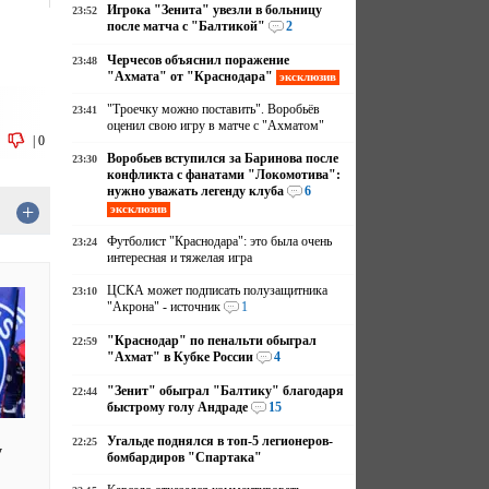
Игрока "Зенита" увезли в больницу
23:52
после матча с "Балтикой"
2
Черчесов объяснил поражение
23:48
"Ахмата" от "Краснодара"
эксклюзив
"Троечку можно поставить". Воробьёв
23:41
оценил свою игру в матче с "Ахматом"
|
0
Воробьев вступился за Баринова после
23:30
конфликта с фанатами "Локомотива":
нужно уважать легенду клуба
6
+
эксклюзив
Футболист "Краснодара": это была очень
23:24
интересная и тяжелая игра
ЦСКА может подписать полузащитника
23:10
"Акрона" - источник
1
"Краснодар" по пенальти обыграл
22:59
"Ахмат" в Кубке России
4
"Зенит" обыграл "Балтику" благодаря
22:44
быстрому голу Андраде
15
Угальде поднялся в топ-5 легионеров-
22:25
у
бомбардиров "Спартака"