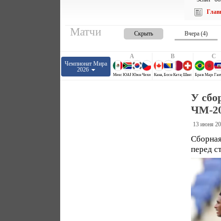
Глав
Матчи
Скрыть
Вчера (4)
A
B
C
Чемпионат Мира
2026
Мексика
ЮАР
Южная Корея
Чехия
Канада
Босния и Герцеговина
Катар
Швейцария
Бразилия
Марокко
Гаи
У сбо
ЧМ-2
13 июня 20
Сборная
перед с