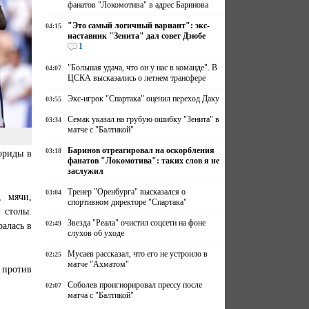
фанатов "Локомотива" в адрес Баринова
"Это самый логичный вариант": экс-
04:15
наставник "Зенита" дал совет Дзюбе
1
"Большая удача, что он у нас в команде". В
04:07
ЦСКА высказались о летнем трансфере
Экс-игрок "Спартака" оценил переход Даку
03:55
Семак указал на грубую ошибку "Зенита" в
03:34
матче с "Балтикой"
Баринов отреагировал на оскорбления
03:18
ориды в
фанатов "Локомотива": таких слов я не
заслужил
Тренер "Оренбурга" высказался о
03:04
, мячи,
спортивном директоре "Спартака"
 столы.
Звезда "Реала" очистил соцсети на фоне
02:49
ралась в
слухов об уходе
Мусаев рассказал, что его не устроило в
02:25
матче "Ахматом"
 против
Соболев проигнорировал прессу после
02:07
матча с "Балтикой"