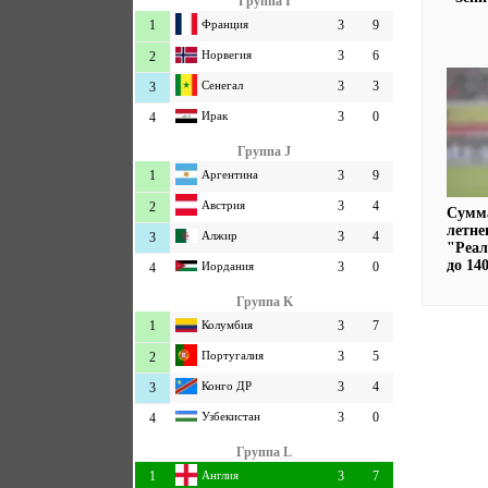
Группа I
1
Франция
3
9
Норвегия
3
6
2
Сенегал
3
3
3
Ирак
3
0
4
Группа J
1
Аргентина
3
9
Австрия
3
4
2
Сумма
летне
Алжир
3
4
3
"Реал
до 14
Иордания
3
0
4
Группа K
1
Колумбия
3
7
Португалия
3
5
2
Конго ДР
3
4
3
Узбекистан
3
0
4
Группа L
1
Англия
3
7