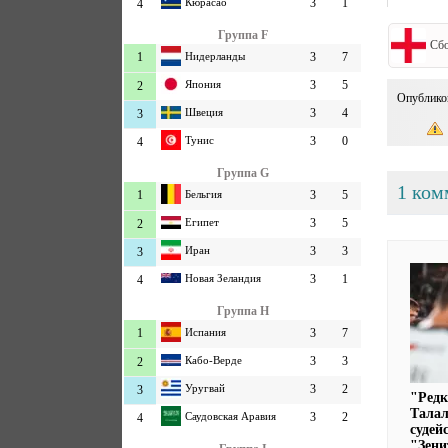
Кюрасао
3
1
4
Группа F
Сбо
1
Нидерланды
3
7
Япония
3
5
2
Опублико
Швеция
3
4
3
Тунис
3
0
4
Группа G
1 ком
1
Бельгия
3
5
Египет
3
5
2
Иран
3
3
3
Новая Зеландия
3
1
4
Группа H
1
Испания
3
7
Кабо-Верде
3
3
2
Уругвай
3
2
3
"Редк
Талал
Саудовская Аравия
3
2
4
судей
"Зен