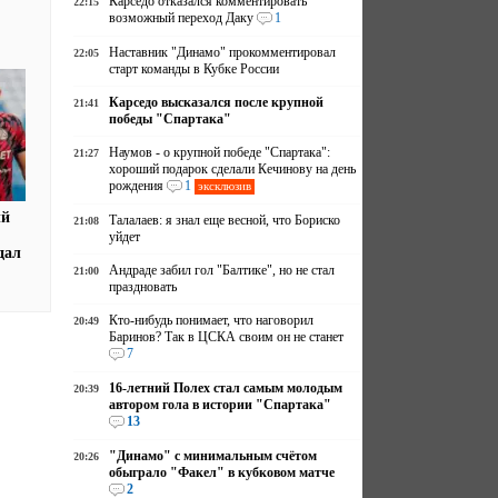
Карседо отказался комментировать
22:15
возможный переход Даку
1
Наставник "Динамо" прокомментировал
22:05
старт команды в Кубке России
Карседо высказался после крупной
21:41
победы "Спартака"
Наумов - о крупной победе "Спартака":
21:27
хороший подарок сделали Кечинову на день
рождения
1
эксклюзив
ый
Талалаев: я знал еще весной, что Бориско
21:08
уйдет
дал
Андраде забил гол "Балтике", но не стал
21:00
праздновать
Кто-нибудь понимает, что наговорил
20:49
Баринов? Так в ЦСКА своим он не станет
7
16-летний Полех стал самым молодым
20:39
автором гола в истории "Спартака"
13
"Динамо" с минимальным счётом
20:26
обыграло "Факел" в кубковом матче
2