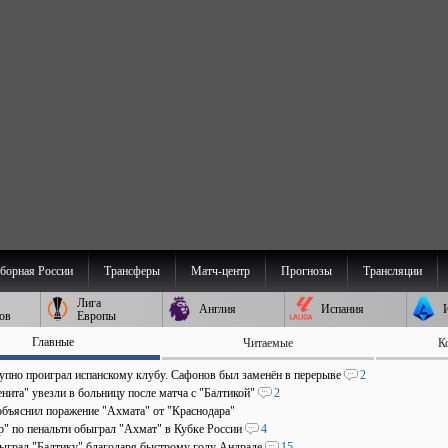
борная России
Трансферы
Матч-центр
Прогнозы
Трансляции
Лига
Англия
Испания
ов
Европы
Главные
Читаемые
К
пно проиграл испанскому клубу. Сафонов был заменён в перерыве
2
нита" увезли в больницу после матча с "Балтикой"
2
объяснил поражение "Ахмата" от "Краснодара"
р" по пенальти обыграл "Ахмат" в Кубке России
4
быграл "Балтику" благодаря быстрому голу Андраде
15