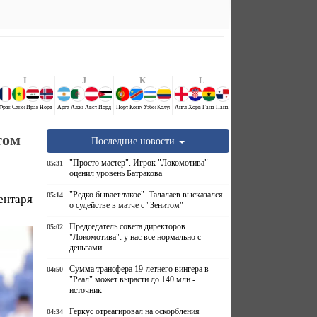
I
J
K
L
Аравия
й
Франция
Сенегал
Ирак
Норвегия
Аргентина
Алжир
Австрия
Иордания
Португалия
Конго ДР
Узбекистан
Колумбия
Англия
Хорватия
Гана
Панама
том
Последние новости
"Просто мастер". Игрок "Локомотива"
05:31
оценил уровень Батракова
"Редко бывает такое". Талалаев высказался
05:14
ентаря
о судействе в матче с "Зенитом"
Председатель совета директоров
05:02
"Локомотива": у нас все нормально с
деньгами
Сумма трансфера 19-летнего вингера в
04:50
"Реал" может вырасти до 140 млн -
источник
Геркус отреагировал на оскорбления
04:34