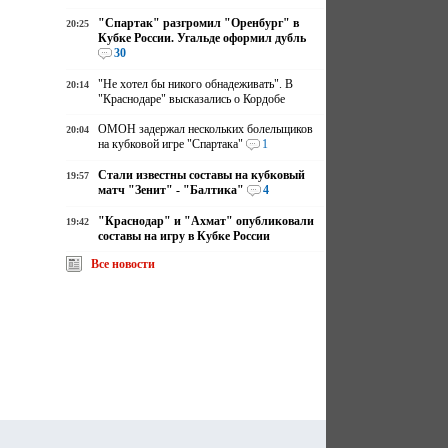
"Спартак" разгромил "Оренбург" в
20:25
Кубке России. Угальде оформил дубль
30
"Не хотел бы никого обнадеживать". В
20:14
"Краснодаре" высказались о Кордобе
ОМОН задержал нескольких болельщиков
20:04
на кубковой игре "Спартака"
1
Стали известны составы на кубковый
19:57
матч "Зенит" - "Балтика"
4
"Краснодар" и "Ахмат" опубликовали
19:42
составы на игру в Кубке России
Все новости