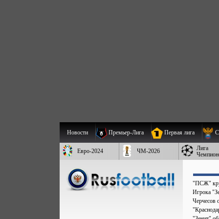
Новости
Премьер-Лига
Первая лига
С
Лига
Евро-2024
ЧМ-2026
Чемпион
"ПСЖ" кру
Игрока "Зе
Черчесов 
"Краснода
"Зенит" о