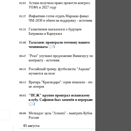
Астана получила право провести конгресс
02:01
УЕФА в 2027 году
Инфантино готов отдать Марокко финал
01:37
ЧМ-2030 в обмен на поддержку - источник
Галактионов высказался о будущем
01:31
Батракова и Карпукаса
Талалаев: проиграли гегемону нашего
01:08
чемпионата
5
"Реал" улучшил предложение Винисиусу по
00:47
контракту - источник
Российский тренер: футболисты "Акрона"
00:31
мучаются на поле
Вратарь "Краснодара": серия пенальти - это
00:13
не лотерея
"ПСЖ" крупно проиграл испанскому
00:03
клубу. Сафонов был заменён в перерыве
2
Мелкадзе: цель "Ахмата" - выиграть Кубок
00:00
России
05 августа