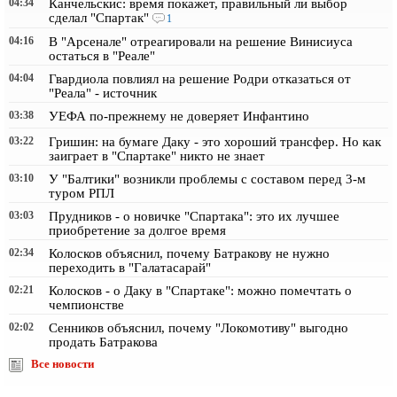
04:34
Канчельскис: время покажет, правильный ли выбор
сделал "Спартак"
1
04:16
В "Арсенале" отреагировали на решение Винисиуса
остаться в "Реале"
04:04
Гвардиола повлиял на решение Родри отказаться от
"Реала" - источник
03:38
УЕФА по-прежнему не доверяет Инфантино
03:22
Гришин: на бумаге Даку - это хороший трансфер. Но как
заиграет в "Спартаке" никто не знает
03:10
У "Балтики" возникли проблемы с составом перед 3-м
туром РПЛ
03:03
Прудников - о новичке "Спартака": это их лучшее
приобретение за долгое время
02:34
Колосков объяснил, почему Батракову не нужно
переходить в "Галатасарай"
02:21
Колосков - о Даку в "Спартаке": можно помечтать о
чемпионстве
02:02
Сенников объяснил, почему "Локомотиву" выгодно
продать Батракова
Все новости