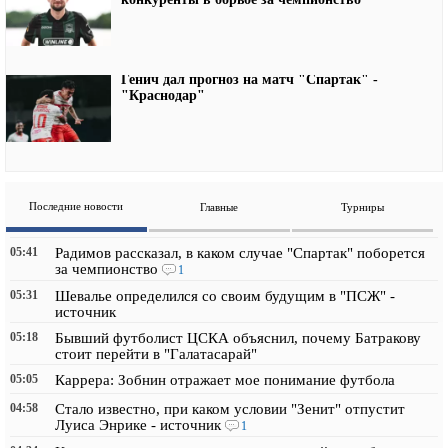
Генич дал прогноз на матч "Спартак" -
"Краснодар"
Последние новости
Главные
Турниры
05:41
Радимов рассказал, в каком случае "Спартак" поборется
за чемпионство
1
05:31
Шевалье определился со своим будущим в "ПСЖ" -
источник
05:18
Бывший футболист ЦСКА объяснил, почему Батракову
стоит перейти в "Галатасарай"
05:05
Каррера: Зобнин отражает мое понимание футбола
04:58
Стало известно, при каком условии "Зенит" отпустит
Луиса Энрике - источник
1