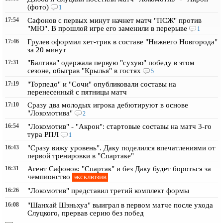
(фото)
1
17:54
Сафонов с первых минут начнет матч "ПСЖ" против
"МЮ". В прошлой игре его заменили в перерыве
1
17:46
Грулев оформил хет-трик в составе "Нижнего Новгорода"
за 20 минут
17:31
"Балтика" одержала первую "сухую" победу в этом
сезоне, обыграв "Крылья" в гостях
5
17:19
"Торпедо" и "Сочи" опубликовали составы на
перенесенный с пятницы матч
17:10
Сразу два молодых игрока дебютируют в основе
"Локомотива"
2
16:54
"Локомотив" - "Акрон": стартовые составы на матч 3-го
тура РПЛ
1
16:43
"Сразу вижу уровень". Даку поделился впечатлениями от
первой тренировки в "Спартаке"
16:31
Агент Сафонов: "Спартак" и без Даку будет бороться за
эксклюзив
чемпионство
16:26
"Локомотив" представил третий комплект формы
16:08
"Шанхай Шэньхуа" выиграл в первом матче после ухода
Слуцкого, прервав серию без побед