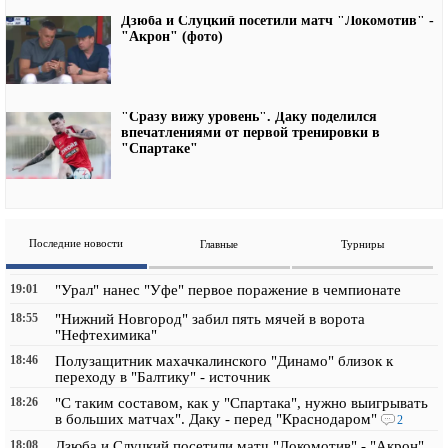
Дзюба и Слуцкий посетили матч "Локомотив" -
"Акрон" (фото)
"Сразу вижу уровень". Даку поделился
впечатлениями от первой тренировки в
"Спартаке"
Последние новости
Главные
Турниры
19:01
"Урал" нанес "Уфе" первое поражение в чемпионате
18:55
"Нижний Новгород" забил пять мячей в ворота
"Нефтехимика"
18:46
Полузащитник махачкалинского "Динамо" близок к
переходу в "Балтику" - источник
18:26
"С таким составом, как у "Спартака", нужно выигрывать
в больших матчах". Даку - перед "Краснодаром"
2
18:08
Дзюба и Слуцкий посетили матч "Локомотив" - "Акрон"