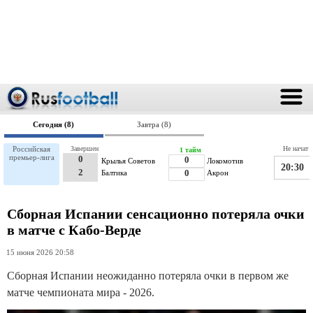
Сегодня (8)
Завтра (8)
Российская
Завершен
Не начат
1 тайм
премьер-лига
0
0
Крылья Советов
Локомотив
20:30
2
Балтика
0
Акрон
Сборная Испании сенсационно потеряла очки
в матче с Кабо-Верде
15 июня 2026 20:58
Сборная Испании неожиданно потеряла очки в первом же
матче чемпионата мира - 2026.