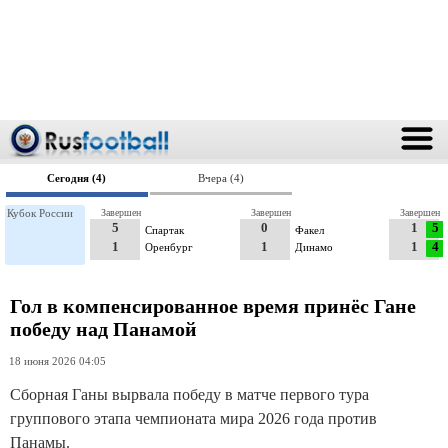
Сегодня (4)
Вчера (4)
Кубок России
Завершен
Завершен
Завершен
5
0
1
5
Спартак
Факел
1
1
1
4
Оренбург
Динамо
Гол в компенсированное время принёс Гане
победу над Панамой
18 июня 2026 04:05
Сборная Ганы вырвала победу в матче первого тура
группового этапа чемпионата мира 2026 года против
Панамы.