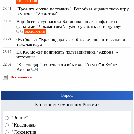
эксклюзив
23:41
"Троечку можно поставить". Воробьёв оценил свою игру
в матче с "Ахматом"
23:30
Воробьев вступился за Баринова после конфликта с
фанатами "Локомотива": нужно уважать легенду клуба
эксклюзив
5
23:24
Футболист "Краснодара": это была очень интересная и
тяжелая игра
23:10
ЦСКА может подписать полузащитника "Акрона" -
источник
22:59
"Краснодар" по пенальти обыграл "Ахмат" в Кубке
России
4
Все новости
Опрос:
Кто станет чемпионом России?
"Зенит"
"Краснодар"
"Локомотив"