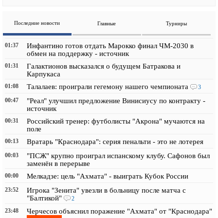
Последние новости
Главные
Турниры
01:37
Инфантино готов отдать Марокко финал ЧМ-2030 в
обмен на поддержку - источник
01:31
Галактионов высказался о будущем Батракова и
Карпукаса
01:08
Талалаев: проиграли гегемону нашего чемпионата
3
00:47
"Реал" улучшил предложение Винисиусу по контракту -
источник
00:31
Российский тренер: футболисты "Акрона" мучаются на
поле
00:13
Вратарь "Краснодара": серия пенальти - это не лотерея
00:03
"ПСЖ" крупно проиграл испанскому клубу. Сафонов был
заменён в перерыве
00:00
Мелкадзе: цель "Ахмата" - выиграть Кубок России
23:52
Игрока "Зенита" увезли в больницу после матча с
"Балтикой"
2
23:48
Черчесов объяснил поражение "Ахмата" от "Краснодара"