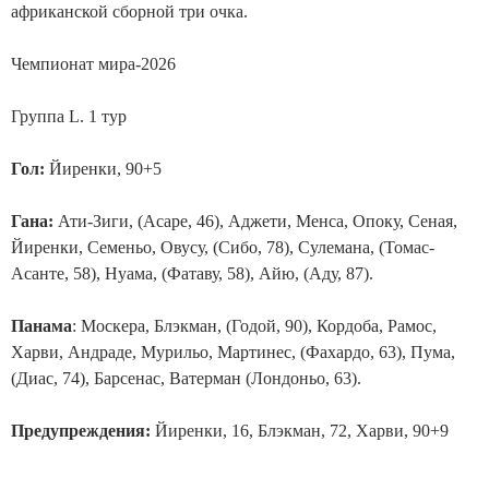
африканской сборной три очка.
Чемпионат мира-2026
Группа L. 1 тур
Гол:
Йиренки, 90+5
Гана:
Ати-Зиги, (Асаре, 46), Аджети, Менса, Опоку, Сеная,
Йиренки, Семеньо, Овусу, (Сибо, 78), Сулемана, (Томас-
Асанте, 58), Нуама, (Фатаву, 58), Айю, (Аду, 87).
Панама
: Москера, Блэкман, (Годой, 90), Кордоба, Рамос,
Харви, Андраде, Мурильо, Мартинес, (Фахардо, 63), Пума,
(Диас, 74), Барсенас, Ватерман (Лондоньо, 63).
Предупреждения:
Йиренки, 16, Блэкман, 72, Харви, 90+9