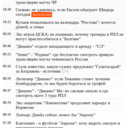
трансляцию матча ЧР
10:30
Силкин: не удивлюсь, если Евсеев обыграет Шварца
эксклюзив
сегодня
10:13
Кучаев пожаловался на календарь "Ростова": хочется
домой, к семье
09:59
Экс-игрок ЦСКА: не понимаю, почему тренеры в РПЛ не
могут приспособиться к "Балтике"
09:46
"Динамо" отдало нападающего в аренду - "СЭ"
09:33
"Зенит" - "Родина": где бесплатно смотреть прямую
трансляцию матча чемпионата России
09:16
Стало известно, какую сумму предложил "Галатасарай"
за Батракова - источник
3
08:59
Легионер "Динамо": если Тюкавин станет лучшим
бомбардиром, то мы будем бороться за трофей
08:47
"Динамо" - "Динамо" Мх: во сколько начало и где
смотреть матч 3 тура РПЛ
08:34
Экс-защитник "Локомотива" продолжит карьеру в
Норвегии
08:16
Лончар: Дзюба сейчас помог бы "Акрону"
07:38
Благоевич - о футболе "Акрона": хочу видеть смелую и
организованную команду