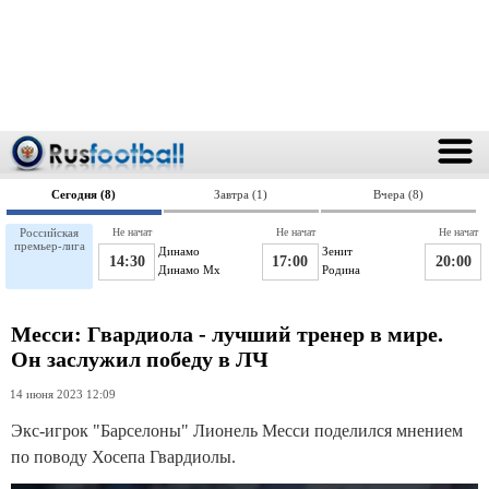
Сегодня (8)
Завтра (1)
Вчера (8)
Российская
Не начат
Не начат
Не начат
премьер-лига
Динамо
Зенит
14:30
17:00
20:00
Динамо Мх
Родина
Месси: Гвардиола - лучший тренер в мире.
Он заслужил победу в ЛЧ
14 июня 2023 12:09
Экс-игрок "Барселоны" Лионель Месси поделился мнением
по поводу Хосепа Гвардиолы.