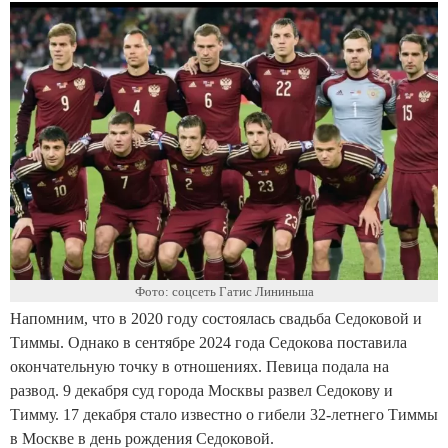
Фото: соцсеть Гатис Лининьша
Напомним, что в 2020 году состоялась свадьба Седоковой и
Тиммы. Однако в сентябре 2024 года Седокова поставила
окончательную точку в отношениях. Певица подала на
развод. 9 декабря суд города Москвы развел Седокову и
Тимму. 17 декабря стало известно о гибели 32-летнего Тиммы
в Москве в день рождения Седоковой.