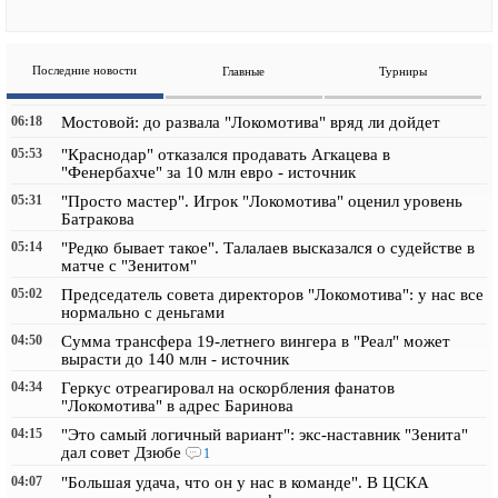
Последние новости
Главные
Турниры
06:18
Мостовой: до развала "Локомотива" вряд ли дойдет
05:53
"Краснодар" отказался продавать Агкацева в
"Фенербахче" за 10 млн евро - источник
05:31
"Просто мастер". Игрок "Локомотива" оценил уровень
Батракова
05:14
"Редко бывает такое". Талалаев высказался о судействе в
матче с "Зенитом"
05:02
Председатель совета директоров "Локомотива": у нас все
нормально с деньгами
04:50
Сумма трансфера 19-летнего вингера в "Реал" может
вырасти до 140 млн - источник
04:34
Геркус отреагировал на оскорбления фанатов
"Локомотива" в адрес Баринова
04:15
"Это самый логичный вариант": экс-наставник "Зенита"
дал совет Дзюбе
1
04:07
"Большая удача, что он у нас в команде". В ЦСКА