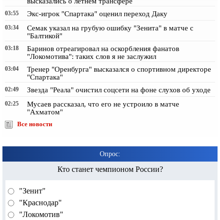
высказались о летнем трансфере
03:55
Экс-игрок "Спартака" оценил переход Даку
03:34
Семак указал на грубую ошибку "Зенита" в матче с
"Балтикой"
03:18
Баринов отреагировал на оскорбления фанатов
"Локомотива": таких слов я не заслужил
03:04
Тренер "Оренбурга" высказался о спортивном директоре
"Спартака"
02:49
Звезда "Реала" очистил соцсети на фоне слухов об уходе
02:25
Мусаев рассказал, что его не устроило в матче
"Ахматом"
Все новости
Опрос:
Кто станет чемпионом России?
"Зенит"
"Краснодар"
"Локомотив"