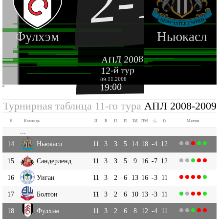
2-1
Фулхэм
Ньюкасл
АПЛ 2008-2009
12-й тур
09.11.2008
19:00
''
Турнирная таблица 11-го тура
АПЛ 2008-2009
#
Команда
И
В
Н
П
ЗМ
ПМ
+|-
О
Матчи
...
14
Ньюкасл
11
3
3
5
14
18
-4
12
15
Сандерленд
11
3
3
5
9
16
-7
12
16
Уиган
11
3
2
6
13
16
-3
11
17
Болтон
11
3
2
6
10
13
-3
11
18
Фулхэм
11
3
2
6
8
12
-4
11