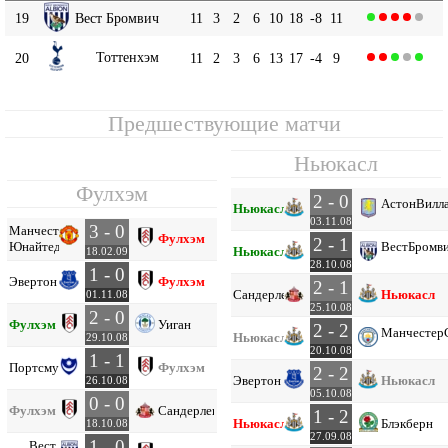
19
Вест Бромвич
11
3
2
6
10
18
-8
11
Тоттенхэм
20
11
2
3
6
13
17
-4
9
Предшествующие матчи
Ньюкасл
Фулхэм
2 - 0
Астон
Вилл
Ньюкасл
03.11.08
3 - 0
Манчестер
Фулхэм
2 - 1
Юнайтед
Вест
Бромв
Ньюкасл
18.02.09
28.10.08
1 - 0
Эвертон
Фулхэм
2 - 1
Сандерленд
Ньюкасл
01.11.08
25.10.08
2 - 0
Фулхэм
Уиган
2 - 2
Манчестер
Ньюкасл
29.10.08
20.10.08
1 - 1
Портсмут
Фулхэм
2 - 2
Эвертон
Ньюкасл
26.10.08
05.10.08
0 - 0
Фулхэм
Сандерленд
1 - 2
Ньюкасл
Блэкберн
18.10.08
27.09.08
1 - 0
Вест