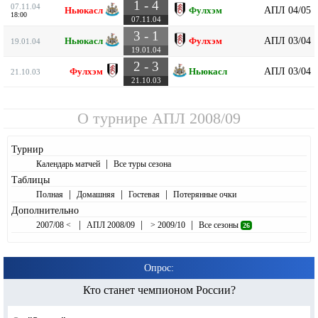
1 - 4
07.11.04
АПЛ 04/05
Ньюкасл
Фулхэм
18:00
07.11.04
3 - 1
АПЛ 03/04
Ньюкасл
Фулхэм
19.01.04
19.01.04
2 - 3
АПЛ 03/04
Фулхэм
Ньюкасл
21.10.03
21.10.03
О турнире
АПЛ 2008/09
Турнир
|
Календарь матчей
Все туры сезона
Таблицы
|
|
|
Полная
Домашняя
Гостевая
Потерянные очки
Дополнительно
|
|
|
2007/08 <
АПЛ 2008/09
> 2009/10
Все сезоны
26
Опрос:
Кто станет чемпионом России?