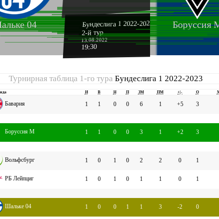
Бундеслига 1 2022-2023
альке 04
Боруссия 
2-й тур
13.08.2022
19:30
Турнирная таблица 1-го тура
Бундеслига 1 2022-2023
нда
И
В
Н
П
ЗМ
ПМ
+|-
О
Бавария
1
1
0
0
6
1
+5
3
Боруссия М
1
1
0
0
3
1
+2
3
Вольфсбург
1
0
1
0
2
2
0
1
РБ Лейпциг
1
0
1
0
1
1
0
1
Шальке 04
1
0
0
1
1
3
-2
0