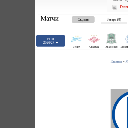
Глав
Матчи
Скрыть
Завтра (8)
РПЛ
2026/27
Зенит
Спартак
Краснодар
Главная
»
М