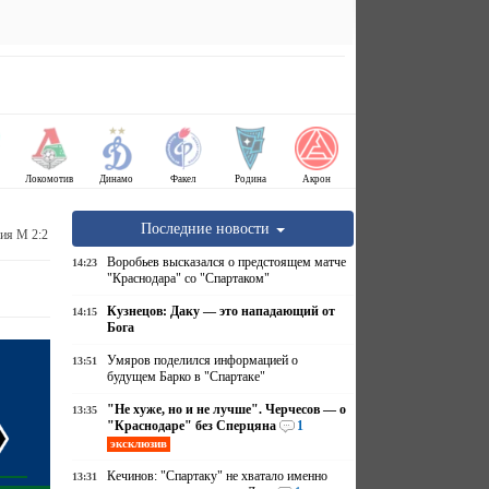
Локомотив
Динамо
Факел
Родина
Акрон
Последние новости
сия М 2:2
Воробьев высказался о предстоящем матче
14:23
"Краснодара" со "Спартаком"
Кузнецов: Даку — это нападающий от
14:15
Бога
Умяров поделился информацией о
13:51
будущем Барко в "Спартаке"
"Не хуже, но и не лучше". Черчесов — о
13:35
"Краснодаре" без Сперцяна
1
эксклюзив
Кечинов: "Спартаку" не хватало именно
13:31