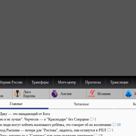
борная России
Трансферы
Матч-центр
Прогнозы
Трансляции
Лига
Англия
Испания
ов
Европы
Главные
Читаемые
К
 Даку — это нападающий от Бога
 но и не лучше". Черчесов — о "Краснодаре" без Сперцяна
1
и люди могут хейтить маленького ребёнка, это говорит об их воспитании
19
уход Рыскина — потеря для "Ростова", надеюсь, они останутся в РПЛ
1
Даку: наконец-то у "Спартака" есть шанс выиграть чемпионат
18