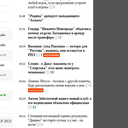
любой игрок, если предложение устроит
клуб и игрока
1
"Родина" арендует нападающего
11:40
"Ахмата"
Гендир "Нижнего Новгорода" объяснил,
11:16
почему отдали Латышонка в аренду
хайм
после трансфера
3
хайм
Вахания: уход Рыскина — потеря для
10:59
"Ростова", надеюсь, они останутся в
РПЛ
1
эксклюзив
ия М
Семин - о Даку: наконец-то у
10:52
пциг
"Спартака" есть шанс выиграть
чемпионат
18
ия М
Ленини: Месси – человек с другой планеты,
10:44
буду рассказывать своим внукам о нем
1
эксклюзив
ия М
Антон Заболотный нашел новый клуб: о
10:29
его подписании объявлено официально
12
Степашин поговоркой оценил результаты
10:14
"Динамо" на старте сезона: а у нас - по
ЕР 20/21
весне
1