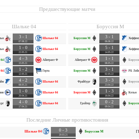
Предшествующие матчи
Шальке 04
Боруссия М
3 - 1
3 - 1
льн
Шальке 04
Боруссия М
Хоффен
07.08.22
06.08.22
1 - 0
5 - 1
льн
Шальке 04
Боруссия М
Хоффен
22.05.21
14.05.22
4 - 3
1 - 1
 04
Айнтрахт Ф
Айнтрахт Ф
Борусс
15.05.21
08.05.22
1 - 2
3 - 1
 04
Герта
Боруссия М
РБ Лей
12.05.21
02.05.22
4 - 2
3 - 3
айм
Шальке 04
Фрайбург
Борусс
08.05.21
23.04.22
1 - 0
1 - 3
ния
Шальке 04
Боруссия М
Кельн
20.04.21
16.04.22
4 - 0
0 - 2
ург
Шальке 04
Гройтер
Борусс
17.04.21
09.04.22
Последние Личные противостояния
0 - 3
Шальке 04
Боруссия М
Г
20.03.21