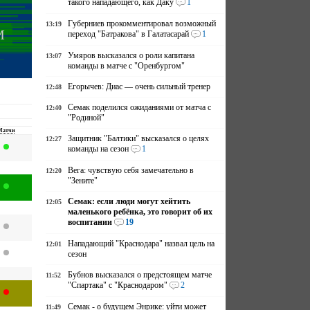
такого нападающего, как Даку
1
Губерниев прокомментировал возможный
13:19
М
переход "Батракова" в Галатасарай
1
Умяров высказался о роли капитана
13:07
команды в матче с "Оренбургом"
Егорычев: Диас — очень сильный тренер
12:48
Семак поделился ожиданиями от матча с
12:40
"Родиной"
Матчи
Защитник "Балтики" высказался о целях
12:27
команды на сезон
1
Вега: чувствую себя замечательно в
12:20
"Зените"
Семак: если люди могут хейтить
12:05
маленького ребёнка, это говорит об их
воспитании
19
Нападающий "Краснодара" назвал цель на
12:01
сезон
Бубнов высказался о предстоящем матче
11:52
"Спартака" с "Краснодаром"
2
Семак - о будущем Энрике: уйти может
11:49