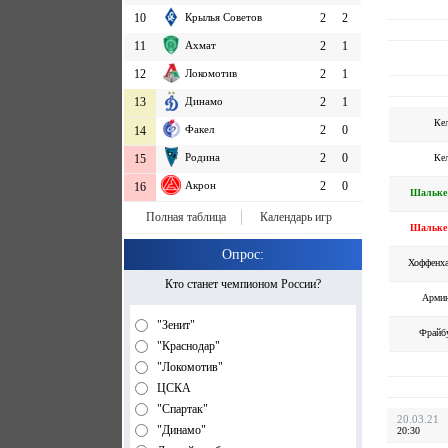
10
Крылья Советов
2
2
11
Ахмат
2
1
12
Локомотив
2
1
13
Динамо
2
1
Ке
Факел
2
0
14
Родина
2
0
Ке
15
Акрон
2
0
16
Шальке
Полная таблица
Календарь игр
Шальке
Опрос:
Хоффенх
Кто станет чемпионом России?
Арми
"Зенит"
Фрайб
"Краснодар"
"Локомотив"
ЦСКА
"Спартак"
20.03.21
"Динамо"
20:30