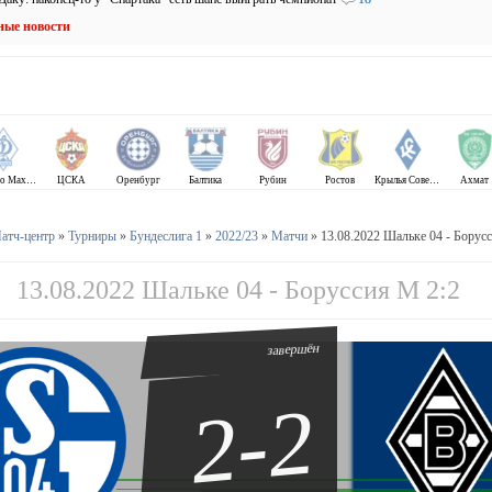
ные новости
Динамо Махачкала
ЦСКА
Оренбург
Балтика
Рубин
Ростов
Крылья Советов
Ахмат
атч-центр
»
Турниры
»
Бундеслига 1
»
2022/23
»
Матчи
» 13.08.2022 Шальке 04 - Борус
13.08.2022 Шальке 04 - Боруссия М 2:2
завершён
2-2