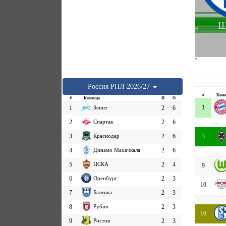
Ш
''
Россия
РПЛ
2026/27
#
Кома
#
Команда
И
О
1
1
Зенит
2
6
2
Спартак
2
6
...
3
Краснодар
2
6
3
4
Динамо Махачкала
2
6
...
5
ЦСКА
2
4
9
6
Оренбург
2
3
10
7
Балтика
2
3
...
8
Рубин
2
3
16
9
Ростов
2
3