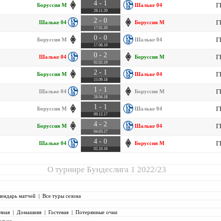
4 - 1
Боруссия М
Шальке 04
Г
28.11.20
2 - 0
Шальке 04
Боруссия М
Г
17.01.20
0 - 0
Боруссия М
Шальке 04
Г
17.08.19
0 - 2
Шальке 04
Боруссия М
Г
02.02.19
2 - 1
Боруссия М
Шальке 04
Г
15.09.18
1 - 1
Шальке 04
Боруссия М
Г
28.04.18
1 - 1
Боруссия М
Шальке 04
Г
09.12.17
4 - 2
Боруссия М
Шальке 04
Г
04.03.17
4 - 0
Шальке 04
Боруссия М
Г
02.10.16
О турнире
Бундеслига 1 2022/23
лендарь матчей
|
Все туры сезона
лная
|
Домашняя
|
Гостевая
|
Потерянные очки
ельно