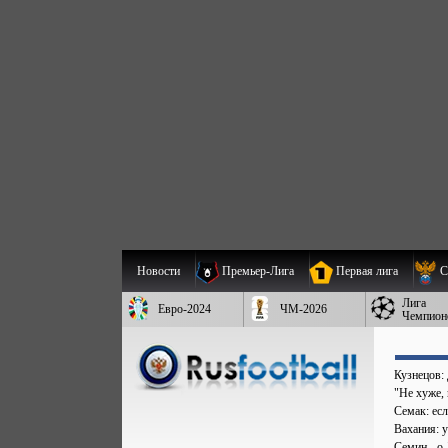
Новости
Премьер-Лига
Первая лига
С
Лига
Евро-2024
ЧМ-2026
Чемпион
Кузнецов:
"Не хуже,
Семак: есл
Вахания: 
Семин - о 