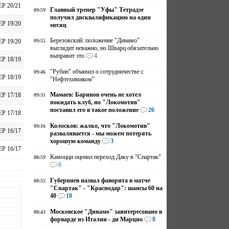
ЕР 20/21
Главный тренер "Уфы" Тетрадзе
09:59
получил дисквалификацию на один
ЕР 19/20
месяц
Березовский: положение "Динамо"
09:55
ЕР 19/20
выглядит неважно, но Шварц обязательно
выправит это
4
ЕР 18/19
"Рубин" объявил о сотрудничестве с
09:46
ЕР 18/19
"Нефтехимиком"
Мамаев: Баринов очень не хотел
ЕР 17/18
09:31
покидать клуб, но "Локомотив"
поставил его в такое положение
26
ЕР 17/18
Колосков: жалко, что "Локомотив"
09:16
ЕР 16/17
разваливается - мы можем потерять
хорошую команду
3
ЕР 16/17
Камоцци оценил переход Даку в "Спартак"
08:59
6
Губерниев назвал фаворита в матче
08:55
"Спартак" - "Краснодар": шансы 60 на
40
10
Московское "Динамо" заинтересовано в
08:43
форварде из Италии - ди Марцио
8