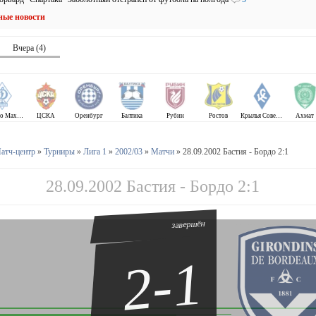
ные новости
Вчера (4)
Динамо Махачкала
ЦСКА
Оренбург
Балтика
Рубин
Ростов
Крылья Советов
Ахмат
атч-центр
»
Турниры
»
Лига 1
»
2002/03
»
Матчи
» 28.09.2002 Бастия - Бордо 2:1
28.09.2002 Бастия - Бордо 2:1
завершён
2-1