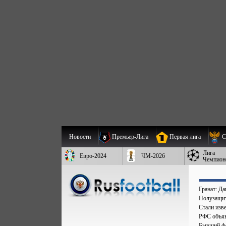
Новости
Премьер-Лига
Первая лига
С
Лига
Евро-2024
ЧМ-2026
Чемпион
Гранат: Д
Полузащит
Стали изве
РФС объяв
Бывший фо