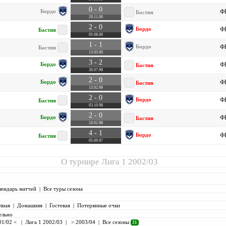
0 - 0
Бордо
ФР
Бастия
29.11.00
2 - 0
Бордо
ФР
Бастия
05.08.00
1 - 1
Бордо
ФР
Бастия
13.05.00
3 - 2
Бордо
ФР
Бастия
30.07.99
2 - 0
Бордо
ФР
Бастия
13.02.99
2 - 0
Бордо
ФР
Бастия
03.10.98
2 - 0
Бордо
ФР
Бастия
10.01.98
4 - 1
Бордо
ФР
Бастия
05.09.97
О турнире
Лига 1 2002/03
лендарь матчей
|
Все туры сезона
лная
|
Домашняя
|
Гостевая
|
Потерянные очки
ельно
01/02 <
|
Лига 1 2002/03
|
> 2003/04
|
Все сезоны
31