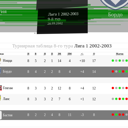
тия
Бордо
Лига 1 2002-2003
9-й тур
28.09.2002
''
Турнирная таблица 8-го тура
Лига 1 2002-2003
нда
И
В
Н
П
ЗМ
ПМ
+|-
О
Матчи
Ницца
8
5
2
1
14
4
+10
17
Бордо
8
4
2
2
8
4
+4
14
Генгам
8
3
3
2
12
8
+4
12
Ланс
8
3
3
2
7
6
+1
12
8
2
2
4
8
11
-3
8
Бастия