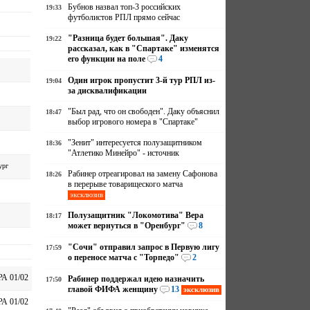
Бубнов назвал топ-3 российских
19:33
футболистов РПЛ прямо сейчас
"Разница будет большая". Даку
19:22
рассказал, как в "Спартаке" изменятся
его функции на поле
4
Один игрок пропустит 3-й тур РПЛ из-
19:04
за дисквалификации
"Был рад, что он свободен". Даку объяснил
18:47
выбор игрового номера в "Спартаке"
"Зенит" интересуется полузащитником
18:36
"Атлетико Минейро" - источник
ург
Рабинер отреагировал на замену Сафонова
18:26
в перерыве товарищеского матча
эксклюзив
Полузащитник "Локомотива" Вера
18:17
может вернуться в "Оренбург"
8
"Сочи" отправил запрос в Первую лигу
17:59
о переносе матча с "Торпедо"
2
А 01/02
Рабинер поддержал идею назначить
17:50
главой ФИФА женщину
13
эксклюзив
А 01/02