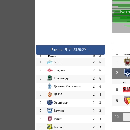
Бас
Россия
РПЛ
2026/27
#
Кома
#
Команда
И
О
1
1
Зенит
2
6
2
Спартак
2
6
2
3
Краснодар
2
6
...
4
Динамо Махачкала
2
6
8
5
ЦСКА
2
4
9
6
Оренбург
2
3
...
7
Балтика
2
3
15
8
Рубин
2
3
9
Ростов
2
3