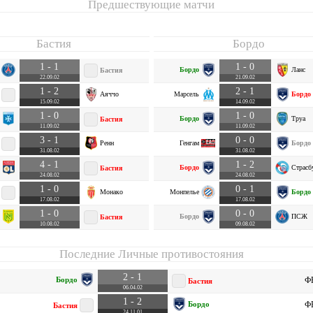
Предшествующие матчи
Бастия
Бордо
1 - 1
1 - 0
Бордо
Ланс
Бастия
22.09.02
21.09.02
1 - 2
2 - 1
Аяччо
Марсель
Бордо
15.09.02
14.09.02
1 - 0
1 - 0
Бордо
Труа
Бастия
11.09.02
11.09.02
3 - 1
0 - 0
Ренн
Генгам
Бордо
31.08.02
31.08.02
4 - 1
1 - 2
Бордо
Страсб
Бастия
24.08.02
24.08.02
1 - 0
0 - 1
Монако
Монпелье
Бордо
17.08.02
17.08.02
1 - 0
0 - 0
Бордо
ПСЖ
Бастия
10.08.02
09.08.02
Последние Личные противостояния
2 - 1
Бордо
ФР
Бастия
06.04.02
1 - 2
Бордо
ФР
Бастия
24.11.01