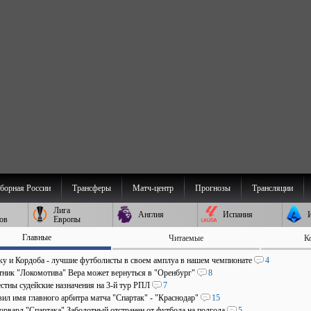
борная России
Трансферы
Матч-центр
Прогнозы
Трансляции
Лига
Англия
Испания
ов
Европы
Главные
Читаемые
К
аку и Кордоба - лучшие футболисты в своем амплуа в нашем чемпионате
4
ник "Локомотива" Вера может вернуться в "Оренбург"
8
стны судейские назначения на 3-й тур РПЛ
7
ил имя главного арбитра матча "Спартак" - "Краснодар"
15
рвард "Спартака" Заболотный отстранен от футбола на полгода
5