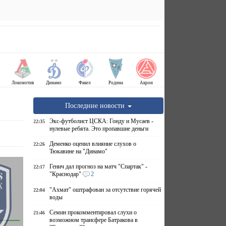
Локомотив
Динамо
Факел
Родина
Акрон
Последние новости
Экс-футболист ЦСКА: Гонду и Мусаев -
22:35
нулевые ребята. Это пропавшие деньги
Деменко оценил влияние слухов о
22:26
Тюкавине на "Динамо"
Генич дал прогноз на матч "Спартак" -
22:17
"Краснодар"
2
"Ахмат" оштрафован за отсутствие горячей
22:04
воды
Семин прокомментировал слухи о
21:46
возможном трансфере Батракова в