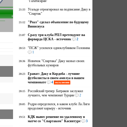
"Галатасарай"
Угальде отреагировал на подписание Даку в
21:33
"Спартак"
"Реал" сделал объявление по будущему
21:12
Винисиуса
Сразу три клуба РПЛ претендуют на
21:07
форварда ЦСКА - источник
2
"ПСЖ" усилился одноклубником Головина
20:53
1
Новичок "Спартака" Даку назвал своих
20:36
футбольных кумиров
Гранат: Даку и Кордоба - лучшие
20:23
футболисты в своем амплуа в нашем
чемпионате
4
эксклюзив
Российский тренер: Батраков заслужил
20:15
лучшего, чем чемпионат Турции
2
Родри определился, в каком клубе Ла Лиги
20:05
продолжит карьеру - источник
КДК вынес решение по удаленному в
19:51
матче со "Спартаком" Касинтуре
3