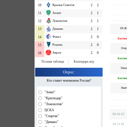
10
Крылья Советов
2
2
11
Ахмат
2
1
12
Локомотив
2
1
ПСЖ
13
Динамо
2
1
Факел
2
0
14
Бастия
Родина
2
0
15
Осер
Акрон
2
0
16
Бастия
Полная таблица
Календарь игр
Лион
Опрос:
Бастия
Кто станет чемпионом России?
Нант
"Зенит"
"Краснодар"
"Локомотив"
ЦСКА
06.04.02
"Спартак"
"Динамо"
24.11.01