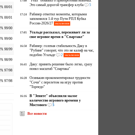
"Реал" объявил о приобретении новичка.
17:40
Это самый дорогой трансфер клуба
5
А 00/01
Рабинер отметил моменты, которыми
17:24
А 00/01
запомнился 1-й тур Пути РПЛ Кубка
России-2026/27
эксклюзив
А 99/00
Угальде рассказал, переживает ли за
17:05
свое игровое время в "Спартаке"
А 99/00
Рабинер: голевая стабильность Даку в
16:50
А 98/99
"Рубине" говорит, что это не калиф на час,
подобно Угальде
2
эксклюзив
А 98/99
Даку: принять решение было легко, сразу
16:41
понял масштаб "Спартака"
А 97/98
Осинькин прокомментировал трудности
16:28
А 97/98
"Сочи" с перелетом на игру против
"Торпедо"
В "Зените" объяснили малое
16:16
количество игрового времени у
Мостового
5
Все новости