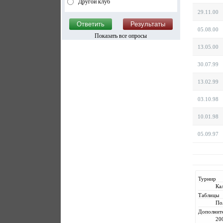
Другой клуб
29.11.00
05.08.00
Показать все опросы
13.05.00
30.07.99
13.02.99
03.10.98
10.01.98
05.09.97
Турнир
Ка
Таблицы
По
Дополнит
20