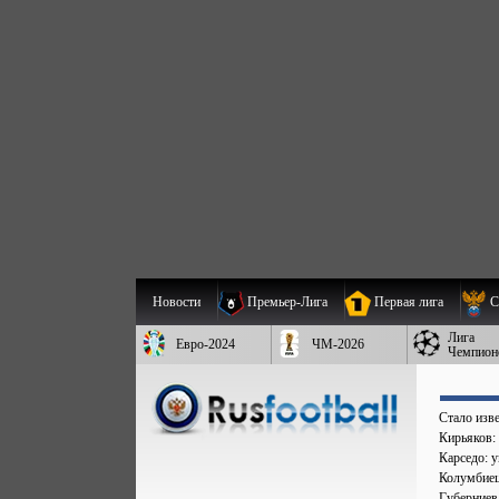
Новости
Премьер-Лига
Первая лига
С
Лига
Евро-2024
ЧМ-2026
Чемпион
Стало изве
Кирьяков:
Карседо: у
Колумбиец 
Губерниев