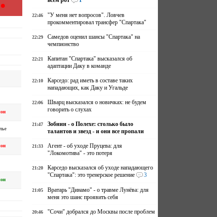
всем рот
1
"У меня нет вопросов". Ловчев
22:46
прокомментировал трансфер "Спартака"
Самедов оценил шансы "Спартака" на
22:29
чемпионство
Капитан "Спартака" высказался об
22:21
адаптации Даку в команде
Карседо: рад иметь в составе таких
22:10
нападающих, как Даку и Угальде
Шварц высказался о новичках: не будем
22:06
говорить о слухах
он
Зобнин - о Полехе: столько было
21:47
лье
талантов и звезд - и они все пропали
Агент - об уходе Пруцева: для
он
21:33
"Локомотива" - это потеря
Карседо высказался об уходе нападающего
21:20
"Спартака": это тренерское решение
3
он
Вратарь "Динамо" - о травме Лунёва: для
21:05
меня это шанс проявить себя
"Сочи" добрался до Москвы после проблем
20:46