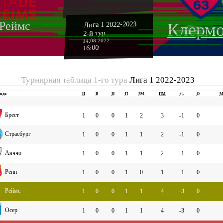
Реймс
Лига 1 2022-2023
Клерм
2-й тур
14.08.2022
16:00
Турнирная таблица 1-го тура
Лига 1 2022-2023
нда
И
В
Н
П
ЗМ
ПМ
+|-
О
М
Брест
1
0
0
1
2
3
-1
0
Страсбург
1
0
0
1
1
2
-1
0
Аяччо
1
0
0
1
1
2
-1
0
Ренн
1
0
0
1
0
1
-1
0
Реймс
1
0
0
1
1
4
-3
0
Осер
1
0
0
1
1
4
-3
0