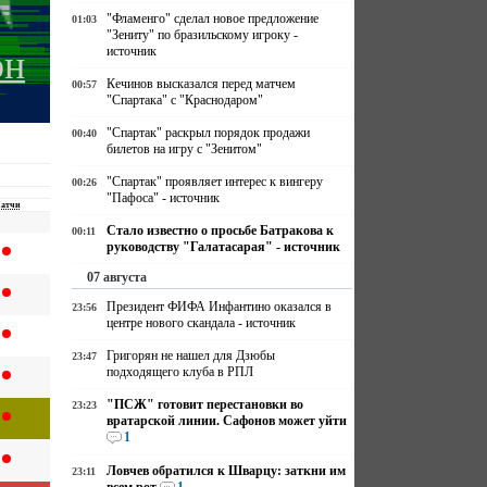
"Фламенго" сделал новое предложение
01:03
"Зениту" по бразильскому игроку -
источник
он
Кечинов высказался перед матчем
00:57
"Спартака" с "Краснодаром"
"Спартак" раскрыл порядок продажи
00:40
билетов на игру с "Зенитом"
"Спартак" проявляет интерес к вингеру
00:26
"Пафоса" - источник
атчи
Стало известно о просьбе Батракова к
00:11
руководству "Галатасарая" - источник
07 августа
Президент ФИФА Инфантино оказался в
23:56
центре нового скандала - источник
Григорян не нашел для Дзюбы
23:47
подходящего клуба в РПЛ
"ПСЖ" готовит перестановки во
23:23
вратарской линии. Сафонов может уйти
1
Ловчев обратился к Шварцу: заткни им
23:11