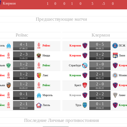
Клермон
1
0
0
1
0
5
-5
0
Предшествующие матчи
Реймс
Клермон
4 - 1
0 - 5
сель
Реймс
Клермон
ПСЖ
07.08.22
06.08.22
2 - 3
1 - 2
еймс
Ницца
Клермон
Лион
21.05.22
21.05.22
1 - 2
1 - 0
тьен
Реймс
Страсбург
Клерм
14.05.22
14.05.22
1 - 2
2 - 1
еймс
Ланс
Клермон
Монпе
08.05.22
08.05.22
1 - 2
2 - 0
рьян
Реймс
Брест
Клерм
01.05.22
01.05.22
0 - 1
2 - 2
еймс
Марсель
Клермон
Анже
24.04.22
24.04.22
2 - 1
0 - 1
еймс
Лилль
Труа
Клерм
20.04.22
20.04.22
Последние Личные противостояния