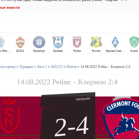
ные новости
Динамо Махачкала
ЦСКА
Оренбург
Балтика
Рубин
Ростов
Крылья Советов
Ахмат
атч-центр
»
Турниры
»
Лига 1
»
2022/23
»
Матчи
» 14.08.2022 Реймс - Клермон 2:4
14.08.2022 Реймс - Клермон 2:4
завершён
2-4