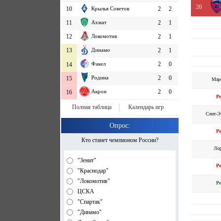
20
10
Крылья Советов
2
2
11
Ахмат
2
1
12
Локомотив
2
1
13
Динамо
2
1
Факел
2
0
14
Родина
2
0
15
Мар
Акрон
2
0
16
Р
Полная таблица
Календарь игр
Сент-Э
Опрос:
Р
Кто станет чемпионом России?
Ло
"Зенит"
Р
"Краснодар"
"Локомотив"
Р
ЦСКА
"Спартак"
"Динамо"