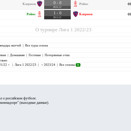
0 - 0
Клермон
Реймс
ФР
09.01.22
1 - 0
Реймс
Клермон
ФР
28.11.21
О турнире
Лига 1 2022/23
лендарь матчей
|
Все туры сезона
лная
|
Домашняя
|
Гостевая
|
Потерянные очки
ельно
21/22 <
|
Лига 1 2022/23
|
> 2023/24
|
Все сезоны
31
л о российском футболе.
скомнадзоре" (
выходные данные
).