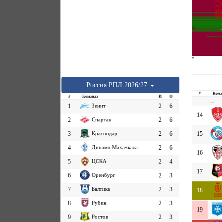
''
Россия
РПЛ
2026/27
#
Кома
#
Команда
И
О
...
1
Зенит
2
6
14
2
Спартак
2
6
3
Краснодар
2
6
15
4
Динамо Махачкала
2
6
16
5
ЦСКА
2
4
17
6
Оренбург
2
3
7
Балтика
2
3
18
8
Рубин
2
3
19
9
Ростов
2
3