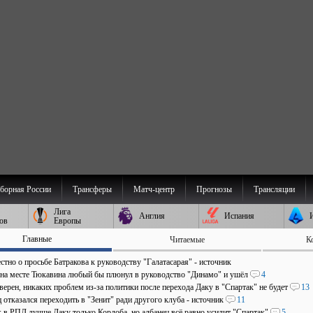
борная России
Трансферы
Матч-центр
Прогнозы
Трансляции
Лига
Англия
Испания
ов
Европы
Главные
Читаемые
К
стно о просьбе Батракова к руководству "Галатасарая" - источник
 на месте Тюкавина любый бы плюнул в руководство "Динамо" и ушёл
4
верен, никаких проблем из-за политики после перехода Даку в "Спартак" не будет
13
отказался переходить в "Зенит" ради другого клуба - источник
11
: в РПЛ лучше Даку только Кордоба, но албанец всё равно усилит "Спартак"
5