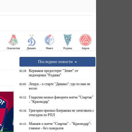
Локомотив
Динамо
Факел
Родина
Акрон
Последние новости
Кержаков предостерег "Зенит" от
02:18
недооценки "Родины"
Лещук - о старте "Динамо": где-то нам не
02:05
везло
Гладилин назвал фаворита матча "Спартак"
01:52
- "Краснодар"
Григорян призвал Батракова не затягивать с
01:34
отъездом из РПЛ
Мамаев о матче "Спартак" - "Краснодар":
01:15
главное - без скандалов