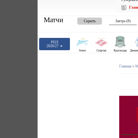
Глав
Матчи
Скрыть
Завтра (8)
РПЛ
2026/27
Зенит
Спартак
Краснодар
Главная
»
М