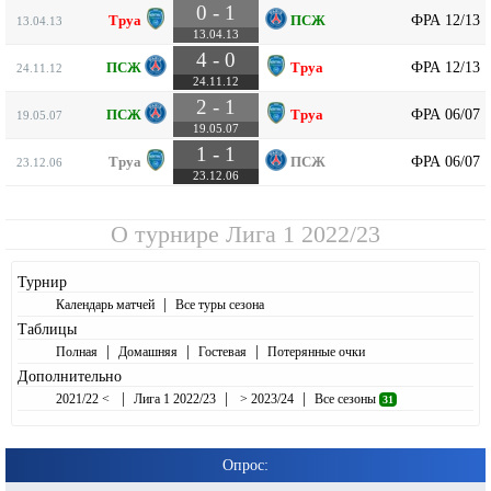
0 - 1
ФРА 12/13
Труа
ПСЖ
13.04.13
13.04.13
4 - 0
ФРА 12/13
ПСЖ
Труа
24.11.12
24.11.12
2 - 1
ФРА 06/07
ПСЖ
Труа
19.05.07
19.05.07
1 - 1
ФРА 06/07
Труа
ПСЖ
23.12.06
23.12.06
О турнире
Лига 1 2022/23
Турнир
|
Календарь матчей
Все туры сезона
Таблицы
|
|
|
Полная
Домашняя
Гостевая
Потерянные очки
Дополнительно
|
|
|
2021/22 <
Лига 1 2022/23
> 2023/24
Все сезоны
31
Опрос: