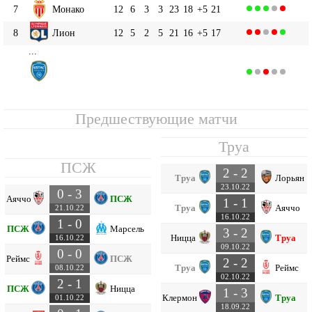
7
Монако
12
6
3
3
23
18
+5
21
8
Лион
12
5
2
5
21
16
+5
17
...
Труа
11
12
3
4
5
21
24
-3
13
Предшествующие матчи
Труа
ПСЖ
2 - 2
Труа
Лорьян
23.10.22
0 - 3
Аяччо
ПСЖ
1 - 1
Труа
Аяччо
21.10.22
16.10.22
1 - 0
ПСЖ
Марсель
3 - 2
Ницца
Труа
16.10.22
09.10.22
0 - 0
Реймс
ПСЖ
2 - 2
Труа
Реймс
08.10.22
02.10.22
2 - 1
ПСЖ
Ницца
1 - 3
Клермон
Труа
01.10.22
18.09.22