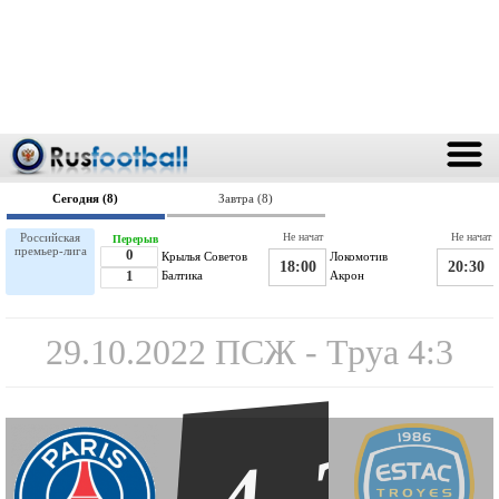
Сегодня (8)
Завтра (8)
Российская
Не начат
Не начат
Перерыв
премьер-лига
0
Крылья Советов
Локомотив
18:00
20:30
1
Балтика
Акрон
29.10.2022 ПСЖ - Труа 4:3