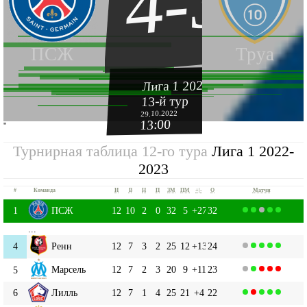
4-3
ПСЖ
Труа
Лига 1 2022-2023
13-й тур
29.10.2022
13:00
''
Турнирная таблица 12-го тура
Лига 1 2022-
2023
#
Команда
И
В
Н
П
ЗМ
ПМ
+|-
О
Матчи
1
ПСЖ
12
10
2
0
32
5
+27
32
...
4
Ренн
12
7
3
2
25
12
+13
24
Марсель
12
7
2
3
20
9
+11
23
5
6
Лилль
12
7
1
4
25
21
+4
22