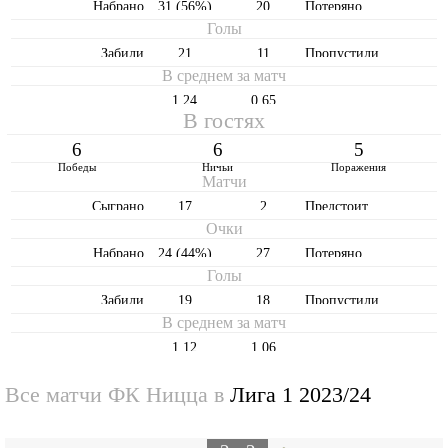
Набрано
31 (56%)
20
Потеряно
Голы
Забили
21
11
Пропустили
В среднем за матч
1,24
0,65
В гостях
6
6
5
Победы
Ничьи
Поражения
Матчи
Cыграно
17
2
Предстоит
Очки
Набрано
24 (44%)
27
Потеряно
Голы
Забили
19
18
Пропустили
В среднем за матч
1,12
1,06
Все матчи ФК Ницца в
Лига 1 2023/24