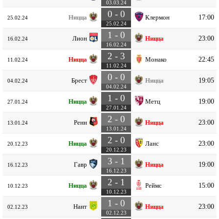
03.03.24
0 - 0
17:00
Ницца
Клермон
25.02.24
25.02.24
1 - 0
23:00
Лион
Ницца
16.02.24
16.02.24
2 - 3
22:45
Ницца
Монако
11.02.24
11.02.24
0 - 0
19:05
Брест
Ницца
04.02.24
04.02.24
1 - 0
19:00
Ницца
Метц
27.01.24
27.01.24
2 - 0
23:00
Ренн
Ницца
13.01.24
13.01.24
2 - 0
23:00
Ницца
Ланс
20.12.23
20.12.23
3 - 1
19:00
Гавр
Ницца
16.12.23
16.12.23
2 - 1
15:00
Ницца
Реймс
10.12.23
10.12.23
1 - 0
23:00
Нант
Ницца
02.12.23
02.12.23