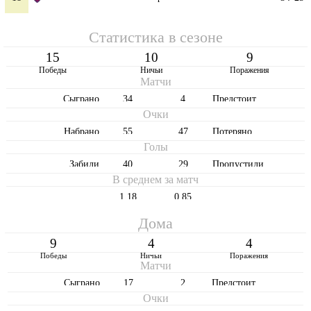
Статистика в сезоне
15
10
9
Победы
Ничьи
Поражения
Матчи
Cыграно
34
4
Предстоит
Очки
Набрано
55
47
Потеряно
Голы
Забили
40
29
Пропустили
В среднем за матч
1,18
0,85
Дома
9
4
4
Победы
Ничьи
Поражения
Матчи
Cыграно
17
2
Предстоит
Очки