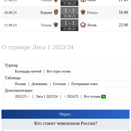
27.08.23
27.08.23
1 - 1
16:00
Лорьян
Ницца
20.08.23
20.08.23
1 - 1
22:00
Ницца
Лилль
11.08.23
11.08.23
О турнире
Лига 1 2023/24
Турнир
|
Календарь матчей
Все туры сезона
Таблицы
|
|
|
Полная
Домашняя
Гостевая
Потерянные очки
Дополнительно
|
|
|
2022/23 <
Лига 1 2023/24
> 2024/25
Все сезоны
31
Опрос:
Кто станет чемпионом России?