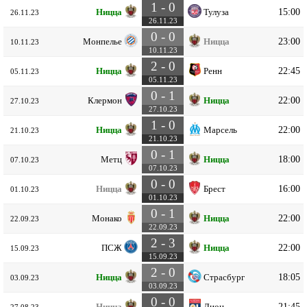
1 - 0
15:00
Ницца
Тулуза
26.11.23
26.11.23
0 - 0
23:00
Монпелье
Ницца
10.11.23
10.11.23
2 - 0
22:45
Ницца
Ренн
05.11.23
05.11.23
0 - 1
22:00
Клермон
Ницца
27.10.23
27.10.23
1 - 0
22:00
Ницца
Марсель
21.10.23
21.10.23
0 - 1
18:00
Метц
Ницца
07.10.23
07.10.23
0 - 0
16:00
Ницца
Брест
01.10.23
01.10.23
0 - 1
22:00
Монако
Ницца
22.09.23
22.09.23
2 - 3
22:00
ПСЖ
Ницца
15.09.23
15.09.23
2 - 0
18:05
Ницца
Страсбург
03.09.23
03.09.23
0 - 0
21:45
Ницца
Лион