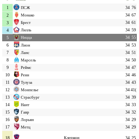
1
34
76
ПСЖ
34
67
2
Монако
34
61
3
Брест
34
59
4
Лилль
34
55
5
Ницца
6
34
53
Лион
7
34
51
Ланс
8
34
50
Марсель
9
34
47
Реймс
10
34
46
Ренн
11
34
43
Тулуза
12
34
41(-
Монпелье
13
34
39
Страсбург
14
34
33
Нант
15
34
32
Гавр
16
34
29
Лорьян
17
34
29
Метц
18
Клермон
34
25