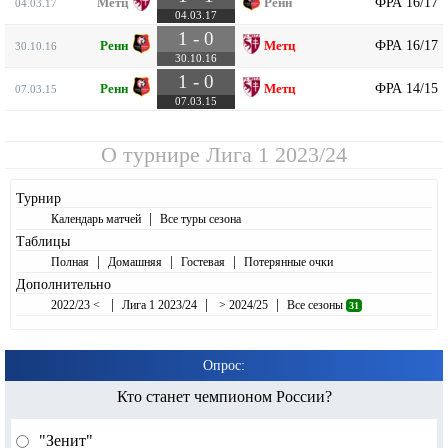
ФРА 16/17
Метц
Ренн
04.03.17
04.03.17
1 - 0
ФРА 16/17
Ренн
Метц
30.10.16
30.10.16
1 - 0
ФРА 14/15
Ренн
Метц
07.03.15
07.03.15
О турнире
Лига 1 2023/24
Турнир
|
Календарь матчей
Все туры сезона
Таблицы
|
|
|
Полная
Домашняя
Гостевая
Потерянные очки
Дополнительно
|
|
|
2022/23 <
Лига 1 2023/24
> 2024/25
Все сезоны
31
Опрос:
Кто станет чемпионом России?
"Зенит"