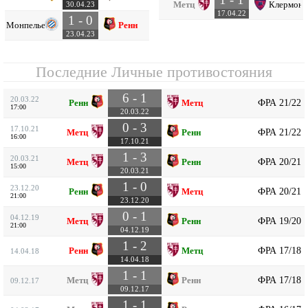
Метц
Клермон
30.04.23
17.04.22
1 - 0
Монпелье
Ренн
23.04.23
Последние Личные противостояния
6 - 1
20.03.22
ФРА 21/22
Ренн
Метц
17:00
20.03.22
0 - 3
17.10.21
ФРА 21/22
Метц
Ренн
16:00
17.10.21
1 - 3
20.03.21
ФРА 20/21
Метц
Ренн
15:00
20.03.21
1 - 0
23.12.20
ФРА 20/21
Ренн
Метц
21:00
23.12.20
0 - 1
04.12.19
ФРА 19/20
Метц
Ренн
21:00
04.12.19
1 - 2
ФРА 17/18
Ренн
Метц
14.04.18
14.04.18
1 - 1
ФРА 17/18
Метц
Ренн
09.12.17
09.12.17
1 - 1