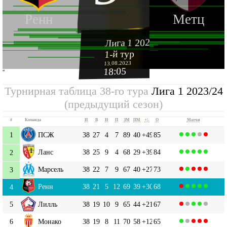
Ренн
Метц
Лига 1 2023-2024
1-й тур
13.08.2023
18:05
''
Турнирная таблица 38-го тура
Лига 1 2023/24
(предыдущий сезон)
#
Команда
И
В
Н
П
ЗМ
ПМ
+|-
О
Матчи
1
ПСЖ
38
27
4
7
89
40
+49
85
Ланс
38
25
9
4
68
29
+39
84
2
Марсель
38
22
7
9
67
40
+27
73
3
Ренн
38
21
5
12
69
39
+30
68
4
5
Лилль
38
19
10
9
65
44
+21
67
6
Монако
38
19
8
11
70
58
+12
65