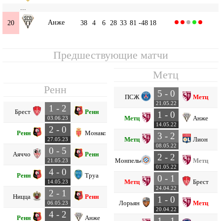
...
Анже
20
38
4
6
28
33
81
-48
18
Предшествующие матчи
Метц
Ренн
5 - 0
ПСЖ
Метц
21.05.22
1 - 2
Брест
Ренн
1 - 0
Метц
Анже
03.06.23
14.05.22
2 - 0
Ренн
Монако
3 - 2
Метц
Лион
27.05.23
08.05.22
0 - 5
Аяччо
Ренн
2 - 2
Монпелье
Метц
21.05.23
01.05.22
4 - 0
Ренн
Труа
0 - 1
Метц
Брест
14.05.23
24.04.22
2 - 1
Ницца
Ренн
1 - 0
Лорьян
Метц
06.05.23
20.04.22
4 - 2
Ренн
Анже
1 - 1