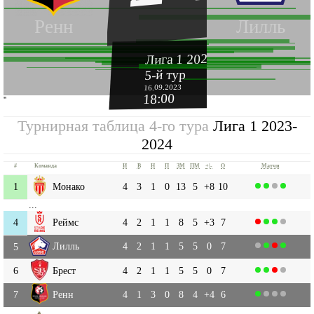
Ренн
Лилль
Лига 1 2023-2024
5-й тур
16.09.2023
18:00
''
Турнирная таблица 4-го тура
Лига 1 2023-
2024
#
Команда
И
В
Н
П
ЗМ
ПМ
+|-
О
Матчи
1
Монако
4
3
1
0
13
5
+8
10
...
4
Реймс
4
2
1
1
8
5
+3
7
Лилль
4
2
1
1
5
5
0
7
5
6
Брест
4
2
1
1
5
5
0
7
7
Ренн
4
1
3
0
8
4
+4
6