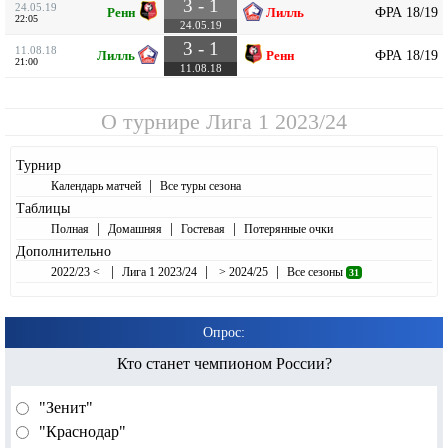
3 - 1
24.05.19
ФРА 18/19
Ренн
Лилль
22:05
24.05.19
3 - 1
11.08.18
ФРА 18/19
Лилль
Ренн
21:00
11.08.18
О турнире
Лига 1 2023/24
Турнир
|
Календарь матчей
Все туры сезона
Таблицы
|
|
|
Полная
Домашняя
Гостевая
Потерянные очки
Дополнительно
|
|
|
2022/23 <
Лига 1 2023/24
> 2024/25
Все сезоны
31
Опрос:
Кто станет чемпионом России?
"Зенит"
"Краснодар"