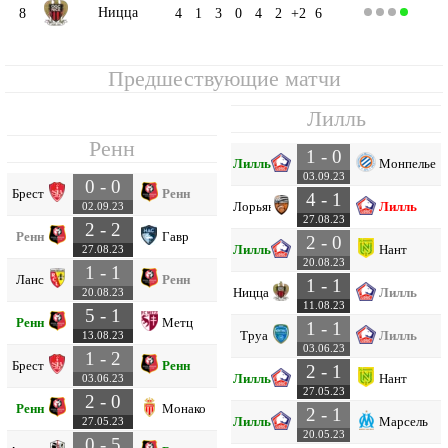
Ницца
8
4
1
3
0
4
2
+2
6
Предшествующие матчи
Лилль
Ренн
1 - 0
Лилль
Монпелье
03.09.23
0 - 0
Брест
Ренн
4 - 1
Лорьян
Лилль
02.09.23
27.08.23
2 - 2
Ренн
Гавр
2 - 0
Лилль
Нант
27.08.23
20.08.23
1 - 1
Ланс
Ренн
1 - 1
Ницца
Лилль
20.08.23
11.08.23
5 - 1
Ренн
Метц
1 - 1
Труа
Лилль
13.08.23
03.06.23
1 - 2
Брест
Ренн
2 - 1
Лилль
Нант
03.06.23
27.05.23
2 - 0
Ренн
Монако
2 - 1
Лилль
Марсель
27.05.23
20.05.23
0 - 5