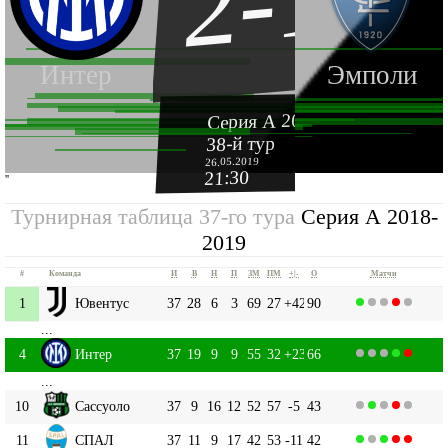
2-1
Интер
Эмполи
Серия А 2018-2019
38-й тур
26.05.2019
21:30
''
Турнирная таблица 37-го тура
Серия А 2018-
2019
#
Команда
И
В
Н
П
ЗМ
ПМ
+|-
О
Матчи
1
Ювентус
37
28
6
3
69
27
+42
90
...
4
Интер
37
19
9
9
55
32
+23
66
...
10
Сассуоло
37
9
16
12
52
57
-5
43
11
СПАЛ
37
11
9
17
42
53
-11
42