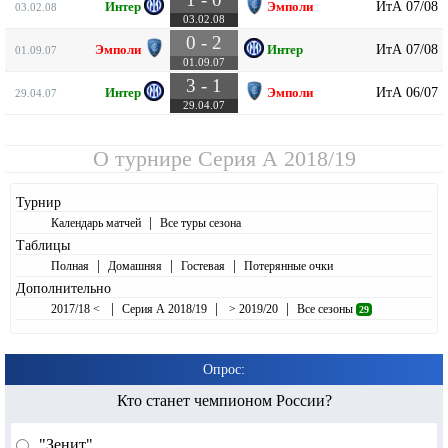
ИтА 07/08
Интер
Эмполи
03.02.08
03.02.08
0 - 2
ИтА 07/08
Эмполи
Интер
01.09.07
01.09.07
3 - 1
ИтА 06/07
Интер
Эмполи
29.04.07
29.04.07
О турнире
Серия А 2018/19
Турнир
|
Календарь матчей
Все туры сезона
Таблицы
|
|
|
Полная
Домашняя
Гостевая
Потерянные очки
Дополнительно
|
|
|
2017/18 <
Серия А 2018/19
> 2019/20
Все сезоны
29
Опрос:
Кто станет чемпионом России?
"Зенит"