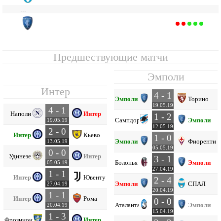
...
Эмполи
17
37
10
8
19
50
68
-18
38
Предшествующие матчи
Эмполи
Интер
4 - 1
Эмполи
Торино
19.05.19
4 - 1
Наполи
Интер
1 - 2
Сампдория
Эмполи
19.05.19
12.05.19
2 - 0
Интер
Кьево
1 - 0
Эмполи
Фиорентин
13.05.19
05.05.19
0 - 0
Удинезе
Интер
3 - 1
Болонья
Эмполи
05.05.19
27.04.19
1 - 1
Интер
Ювентус
2 - 4
Эмполи
СПАЛ
27.04.19
20.04.19
1 - 1
Интер
Рома
0 - 0
Аталанта
Эмполи
20.04.19
15.04.19
1 - 3
Фрозиноне
Интер