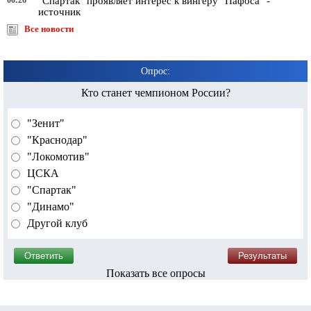
00:26
"Спартак" проявляет интерес к вингеру "Пафоса" -
источник
Все новости
Опрос:
Кто станет чемпионом России?
"Зенит"
"Краснодар"
"Локомотив"
ЦСКА
"Спартак"
"Динамо"
Другой клуб
Показать все опросы