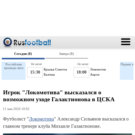
Сегодня (8)
Завтра (8)
Российская
Не начат
Не начат
Первая ли
премьер-лига
Крылья Советов
Локомотив
15:30
18:00
Балтика
Акрон
Игрок "Локомотива" высказался о
возможном уходе Галактионова в ЦСКА
11 мая 2026 10:02
Футболист "
Локомотива
" Александр Сильянов высказался о
главном тренере клуба Михаиле Галактионове.