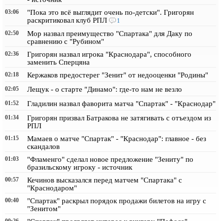
03:06
"Пока это всё выглядит очень по-детски". Григорян
раскритиковал клуб РПЛ
1
02:50
Мор назвал преимущество "Спартака" для Даку по
сравнению с "Рубином"
02:36
Григорян назвал игрока "Краснодара", способного
заменить Сперцяна
02:18
Кержаков предостерег "Зенит" от недооценки "Родины"
02:05
Лещук - о старте "Динамо": где-то нам не везло
01:52
Гладилин назвал фаворита матча "Спартак" - "Краснодар"
01:34
Григорян призвал Батракова не затягивать с отъездом из
РПЛ
01:15
Мамаев о матче "Спартак" - "Краснодар": главное - без
скандалов
01:03
"Фламенго" сделал новое предложение "Зениту" по
бразильскому игроку - источник
00:57
Кечинов высказался перед матчем "Спартака" с
"Краснодаром"
00:40
"Спартак" раскрыл порядок продажи билетов на игру с
"Зенитом"