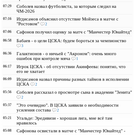
07:29
Соболев назвал футболиста, за которым следил на
ЧМ-2026
07:16
Игдисамов объяснил отсутствие Мойзеса в матче с
"Ростовом"
2
07:06
Сафонов получил оценку за матч с "Манчестер Юнайтед"
06:58
Бабаев - о цели ЦСКА: будем бороться за чемпионство
3
06:36
Галактионов - о ничьей с "Акроном": очень много
ошибок при контроле мяча
1
06:17
Игрок ЦСКА - об отсутствии Акинфеева: понятно, что
его не хватает
06:09
Игдисамов назвал причины разных таймов в исполнении
ЦСКА
2
05:56
Соболев рассказал о просмотре сына в академии "Зенита"
2
05:37
"Это очевидно". В ЦСКА заявили о необходимости
усиления состава
2
05:21
Угальде: Эредивизи - хорошая лига, мне всё там
нравилось
05:08
Сафонова освистали в матче с "Манчестер Юнайтед" -