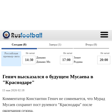
Сегодня (8)
Завтра (1)
Вчера (8)
Российская
Не начат
Не начат
Не начат
премьер-лига
Динамо
Зенит
14:30
17:00
20:00
Динамо Мх
Родина
Генич высказался о будущем Мусаева в
"Краснодаре"
15 мая 2026 02:18
Комментатор Константин Генич не сомневается, что Мурад
Мусаев сохранит пост рулевого "Краснодара" после
окончания сезона.