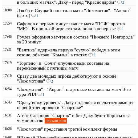
в больших матчах". Даку - перед "Краснодаром"
2
18:08
Дзюба и Слуцкий посетили матч "Локомотив" - "Акрон"
(фото)
1
17:54
Сафонов с первых минут начнет матч "ПСЖ" против
"МЮ". В прошлой игре его заменили в перерыве
1
17:46
Грулев оформил хет-трик в составе "Нижнего Новгорода"
за 20 минут
17:31
"Балтика" одержала первую "сухую" победу в этом
сезоне, обыграв "Крылья" в гостях
5
17:19
"Торпедо" и "Сочи" опубликовали составы на
перенесенный с пятницы матч
17:10
Сразу два молодых игрока дебютируют в основе
"Локомотива"
2
16:54
"Локомотив" - "Акрон": стартовые составы на матч 3-го
тура РПЛ
1
16:43
"Сразу вижу уровень". Даку поделился впечатлениями от
первой тренировки в "Спартаке"
16:31
Агент Сафонов: "Спартак" и без Даку будет бороться за
эксклюзив
чемпионство
16:26
"Локомотив" представил третий комплект формы
16:08
"Шанхай Шэньхуа" выиграл в первом матче после ухода