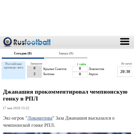
Сегодня (8)
Завтра (8)
Российская
Завершен
Не начат
1 тайм
премьер-лига
0
0
Крылья Советов
Локомотив
20:30
2
Балтика
0
Акрон
Джанашия прокомментировал чемпионскую
гонку в РПЛ
17 мая 2026 15:22
Экс-игрок "
Локомотива
" Заза Джанашия высказался о
чемпионской гонке РПЛ.