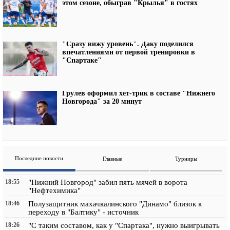
этом сезоне, обыграв "Крылья" в гостях
"Сразу вижу уровень". Даку поделился
впечатлениями от первой тренировки в
"Спартаке"
Грулев оформил хет-трик в составе "Нижнего
Новгорода" за 20 минут
Последние новости
Главные
Турниры
18:55
"Нижний Новгород" забил пять мячей в ворота
"Нефтехимика"
18:46
Полузащитник махачкалинского "Динамо" близок к
переходу в "Балтику" - источник
18:26
"С таким составом, как у "Спартака", нужно выигрывать