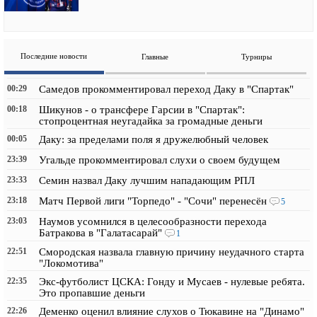
Последние новости
Главные
Турниры
00:29
Самедов прокомментировал переход Даку в "Спартак"
00:18
Шикунов - о трансфере Гарсии в "Спартак":
стопроцентная неугадайка за громадные деньги
00:05
Даку: за пределами поля я дружелюбный человек
23:39
Угальде прокомментировал слухи о своем будущем
23:33
Семин назвал Даку лучшим нападающим РПЛ
23:18
Матч Первой лиги "Торпедо" - "Сочи" перенесён
5
23:03
Наумов усомнился в целесообразности перехода
Батракова в "Галатасарай"
1
22:51
Смородская назвала главную причину неудачного старта
"Локомотива"
22:35
Экс-футболист ЦСКА: Гонду и Мусаев - нулевые ребята.
Это пропавшие деньги
22:26
Деменко оценил влияние слухов о Тюкавине на "Динамо"