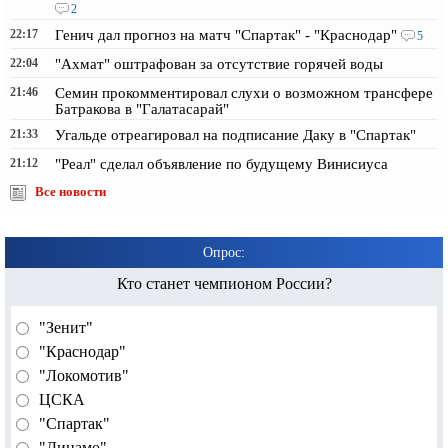
2
22:17
Генич дал прогноз на матч "Спартак" - "Краснодар"
5
22:04
"Ахмат" оштрафован за отсутствие горячей воды
21:46
Семин прокомментировал слухи о возможном трансфере
Батракова в "Галатасарай"
21:33
Угальде отреагировал на подписание Даку в "Спартак"
21:12
"Реал" сделал объявление по будущему Винисиуса
Все новости
Опрос:
Кто станет чемпионом России?
"Зенит"
"Краснодар"
"Локомотив"
ЦСКА
"Спартак"
"Динамо"