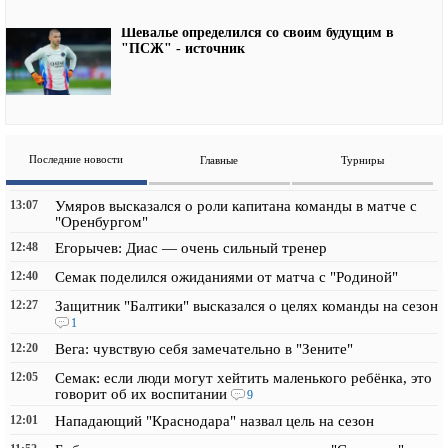
Шевалье определился со своим будущим в
"ПСЖ" - источник
Последние новости
Главные
Турниры
13:07
Умяров высказался о роли капитана команды в матче с
"Оренбургом"
12:48
Егорычев: Диас — очень сильный тренер
12:40
Семак поделился ожиданиями от матча с "Родиной"
12:27
Защитник "Балтики" высказался о целях команды на сезон
1
12:20
Вега: чувствую себя замечательно в "Зените"
12:05
Семак: если люди могут хейтить маленького ребёнка, это
говорит об их воспитании
9
12:01
Нападающий "Краснодара" назвал цель на сезон