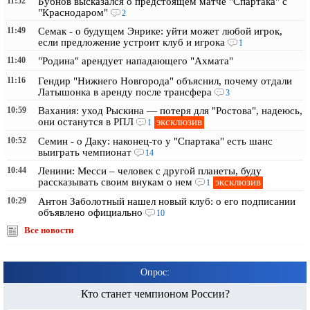
11:52
Бубнов высказался о предстоящем матче "Спартака" с
"Краснодаром"
2
11:49
Семак - о будущем Энрике: уйти может любой игрок,
если предложение устроит клуб и игрока
1
11:40
"Родина" арендует нападающего "Ахмата"
11:16
Гендир "Нижнего Новгорода" объяснил, почему отдали
Латышонка в аренду после трансфера
3
10:59
Вахания: уход Рыскина — потеря для "Ростова", надеюсь,
эксклюзив
они останутся в РПЛ
1
10:52
Семин - о Даку: наконец-то у "Спартака" есть шанс
выиграть чемпионат
14
10:44
Ленини: Месси – человек с другой планеты, буду
эксклюзив
рассказывать своим внукам о нем
1
10:29
Антон Заболотный нашел новый клуб: о его подписании
объявлено официально
10
Все новости
Опрос:
Кто станет чемпионом России?