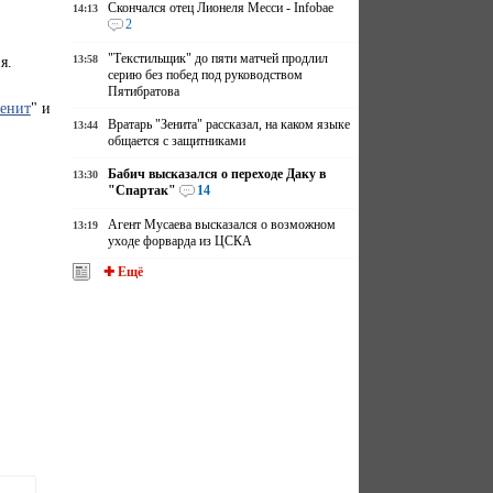
Скончался отец Лионеля Месси - Infobae
14:13
2
"Текстильщик" до пяти матчей продлил
я.
13:58
серию без побед под руководством
Пятибратова
енит
" и
Вратарь "Зенита" рассказал, на каком языке
13:44
общается с защитниками
Бабич высказался о переходе Даку в
13:30
"Спартак"
14
Агент Мусаева высказался о возможном
13:19
уходе форварда из ЦСКА
✚ Ещё