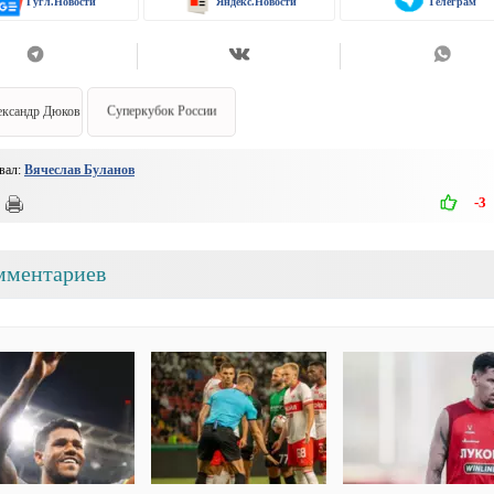
Гугл.Новости
Яндекс.Новости
Телеграм
ександр Дюков
Суперкубок России
вал:
Вячеслав Буланов
-3
мментариев