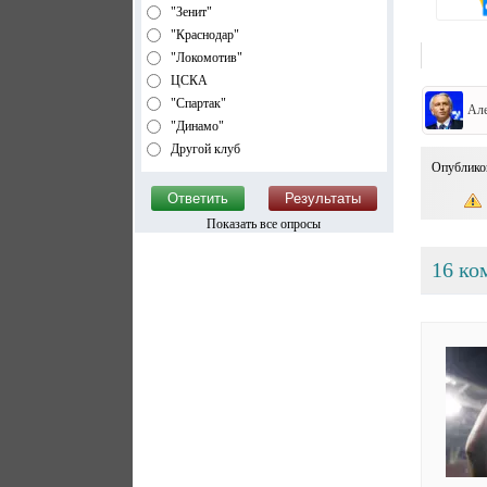
"Зенит"
"Краснодар"
"Локомотив"
ЦСКА
"Спартак"
Ал
"Динамо"
Другой клуб
Опублико
Показать все опросы
16 ко