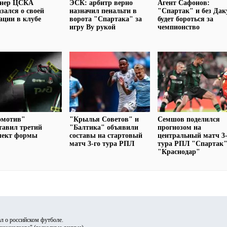
онер ЦСКА
ЭСК: арбитр верно
Агент Сафонов:
зался о своей
назначил пенальти в
"Спартак" и без Дак
ации в клубе
ворота "Спартака" за
будет бороться за
игру Ву рукой
чемпионство
омотив"
"Крылья Советов" и
Семшов поделился
тавил третий
"Балтика" объявили
прогнозом на
лект формы
составы на стартовый
центральный матч 3-
матч 3-го тура РПЛ
тура РПЛ "Спартак"
"Краснодар"
л о российском футболе.