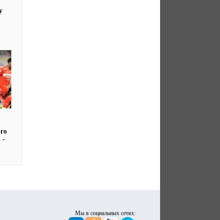
у
го
 -
Мы в социальных сетях: