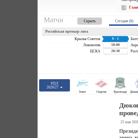
Глав
Матчи
Скрыть
Сегодня (8)
Российская премьер-лига
Крылья Советов
0 - 1
Балт
Локомотив
18:00
Акр
ЦСКА
20:30
Рост
РПЛ
2026/27
Зенит
Спартак
Краснодар
Дюков
прове
25 мая 202
Президе
арена, 