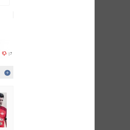
|
7
+