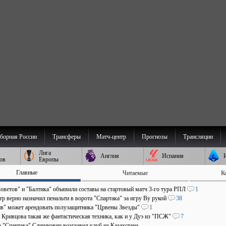
борная России
Трансферы
Матч-центр
Прогнозы
Трансляции
Лига
Англия
Испания
ов
Европы
Главные
Читаемые
К
оветов" и "Балтика" объявили составы на стартовый матч 3-го тура РПЛ
1
р верно назначил пенальти в ворота "Спартака" за игру Ву рукой
38
в" может арендовать полузащитника "Црвены Звезды"
1
 Кривцова такая же фантастическая техника, как и у Дуэ из "ПСЖ"
7
р "Спартака" Слишкович возглавил клуб из Казахстана