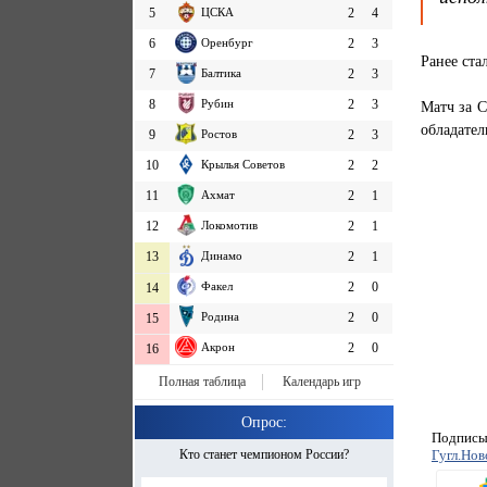
5
ЦСКА
2
4
6
Оренбург
2
3
Ранее ста
7
Балтика
2
3
8
Рубин
2
3
Матч за С
обладател
9
Ростов
2
3
10
Крылья Советов
2
2
11
Ахмат
2
1
12
Локомотив
2
1
13
Динамо
2
1
Факел
2
0
14
Родина
2
0
15
Акрон
2
0
16
Полная таблица
Календарь игр
Опрос:
Подписыв
Гугл.Нов
Кто станет чемпионом России?