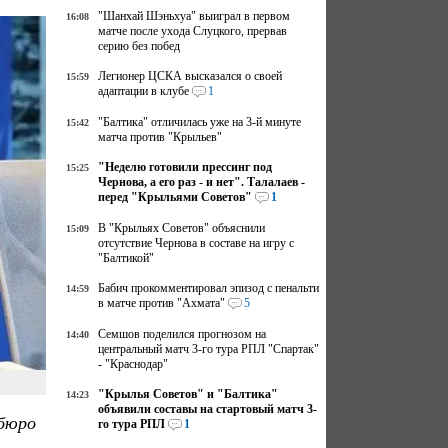
"Шанхай Шэньхуа" выиграл в первом
16:08
матче после ухода Слуцкого, прервав
серию без побед
Легионер ЦСКА высказался о своей
15:59
адаптации в клубе
1
"Балтика" отличилась уже на 3-й минуте
15:42
матча против "Крыльев"
"Неделю готовили прессинг под
15:25
Чернова, а его раз - и нет". Талалаев -
перед "Крыльями Советов"
1
В "Крыльях Советов" объяснили
15:09
отсутствие Чернова в составе на игру с
"Балтикой"
Бабич прокомментировал эпизод с пенальти
14:59
в матче против "Ахмата"
5
Семшов поделился прогнозом на
14:40
центральный матч 3-го тура РПЛ "Спартак"
- "Краснодар"
"Крылья Советов" и "Балтика"
14:23
объявили составы на стартовый матч 3-
бюро
го тура РПЛ
1