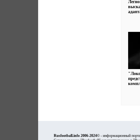
Леги
выска
адапт
"Лок
предс
комп
Rusfootball.info 2006-2024©
- информационный порта