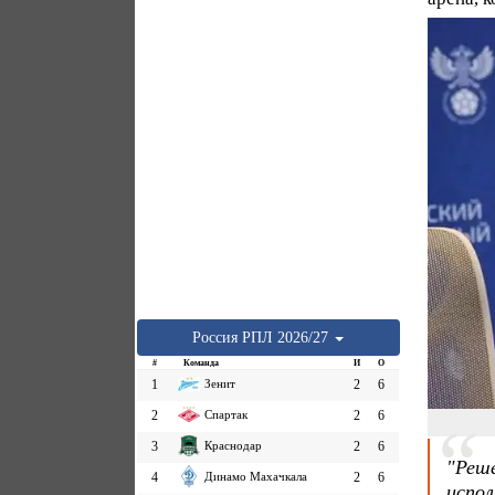
Россия
РПЛ
2026/27
#
Команда
И
О
1
Зенит
2
6
2
Спартак
2
6
3
Краснодар
2
6
"Реш
4
Динамо Махачкала
2
6
испол