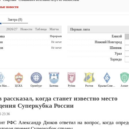
ные новости
Завтра (8)
2026/27
Новости
Таблица
Матчи
Первая лига
ика
Енисей
Перерыв
он
Нижний Новгород
Не начат
ов
Шинник
Не начат
Урал
Торпедо
Динамо Махачкала
ЦСКА
Оренбург
Балтика
Рубин
Ростов
Крылья Советов
Ахмат
 рассказал, когда станет известно место
дения Суперкубка России
6 23:36
нт РФС Александр Дюков ответил на вопрос, когда опред
которая примет Суперкубок страны.