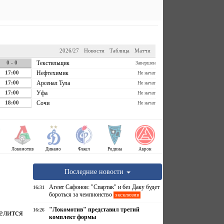
2026/27
Новости
Таблица
Матчи
0 - 0
Текстильщик
Завершен
17:00
Нефтехимик
Не начат
17:00
Арсенал Тула
Не начат
17:00
Уфа
Не начат
18:00
Сочи
Не начат
Локомотив
Динамо
Факел
Родина
Акрон
Последние новости
Агент Сафонов: "Спартак" и без Даку будет
16:31
бороться за чемпионство
эксклюзив
"Локомотив" представил третий
16:26
елится
комплект формы