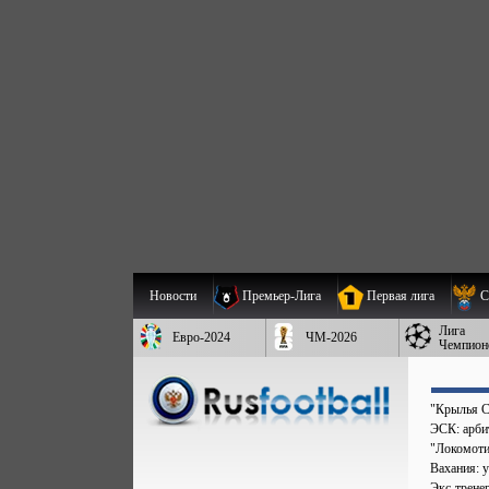
Новости
Премьер-Лига
Первая лига
С
Лига
Евро-2024
ЧМ-2026
Чемпион
"Крылья С
ЭСК: арбит
"Локомоти
Вахания: у
Экс-трене