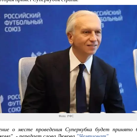
Фото: РФС
ение о месте проведения Суперкубка будет принято 
кома", - передает слова Дюкова
"Чемпионат"
.