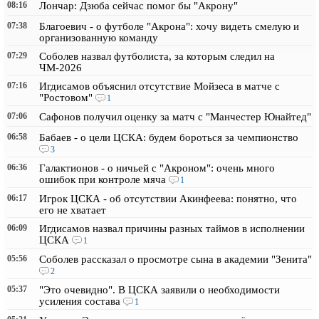
08:16
Лончар: Дзюба сейчас помог бы "Акрону"
07:38
Благоевич - о футболе "Акрона": хочу видеть смелую и
организованную команду
07:29
Соболев назвал футболиста, за которым следил на
ЧМ-2026
07:16
Игдисамов объяснил отсутствие Мойзеса в матче с
"Ростовом"
1
07:06
Сафонов получил оценку за матч с "Манчестер Юнайтед"
06:58
Бабаев - о цели ЦСКА: будем бороться за чемпионство
3
06:36
Галактионов - о ничьей с "Акроном": очень много
ошибок при контроле мяча
1
06:17
Игрок ЦСКА - об отсутствии Акинфеева: понятно, что
его не хватает
06:09
Игдисамов назвал причины разных таймов в исполнении
ЦСКА
1
05:56
Соболев рассказал о просмотре сына в академии "Зенита"
2
05:37
"Это очевидно". В ЦСКА заявили о необходимости
усиления состава
1