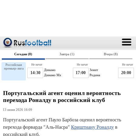
Сегодня (8)
Завтра (1)
Вчера (8)
Российская
Не начат
Не начат
Не начат
премьер-лига
Динамо
Зенит
14:30
17:00
20:00
Динамо Мх
Родина
Португальский агент оценил вероятность
перехода Роналду в российский клуб
13 июня 2026 16:09
Португальский агент Пауло Барбоза оценил вероятность
перехода форварда "Аль-Насра"
Криштиану Роналду
в
российский клуб.