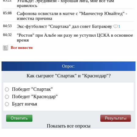
05:21
Угальде: Эредивизи - хорошая лига, мне всё там
нравилось
05:08
Сафонова освистали в матче с "Манчестер Юнайтед" -
известна причина
04:53
Экс-футболист "Спартака" дал совет Батракову
1
04:32
"Ростов" при Альбе ни разу не уступил ЦСКА в основное
время
Все новости
Опрос:
Как сыграют "Спартак" и "Краснодар"?
Победит "Спартак"
Победит "Краснодар"
Будет ничья
Показать все опросы