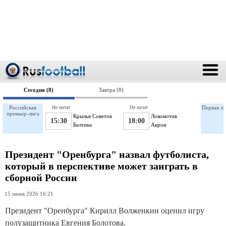
Сегодня (8)
Завтра (8)
Российская
Не начат
Не начат
Первая ли
премьер-лига
Крылья Советов
Локомотив
15:30
18:00
Балтика
Акрон
Президент "Оренбурга" назвал футболиста,
который в перспективе может заиграть в
сборной России
15 июня 2026 16:21
Президент "Оренбурга" Кирилл Волженкин оценил игру
полузащитника Евгения Болотова.