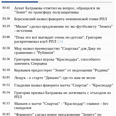
03:41
Агент Батракова ответил на вопрос, обращался ли
"Зенит" по трансферу полузащитника
03:30
Березовский назвал фаворита чемпионской гонки РПЛ
03:19
"Милан" сделал предложение по экс-футболисту "Зенита"
- источник
03:06
"Пока это всё выглядит очень по-детски". Григорян
раскритиковал клуб РПЛ
1
02:50
Мор назвал преимущество "Спартака" для Даку по
сравнению с "Рубином"
02:36
Григорян назвал игрока "Краснодара", способного
заменить Сперцяна
02:18
Кержаков предостерег "Зенит" от недооценки "Родины"
02:05
Лещук - о старте "Динамо": где-то нам не везло
01:52
Гладилин назвал фаворита матча "Спартак" - "Краснодар"
01:34
Григорян призвал Батракова не затягивать с отъездом из
РПЛ
01:15
Мамаев о матче "Спартак" - "Краснодар": главное - без
скандалов
01:03
"Фламенго" сделал новое предложение "Зениту" по