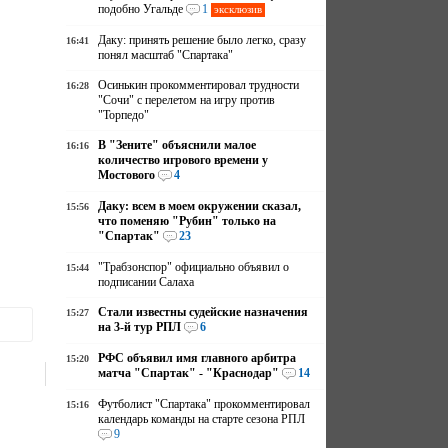
подобно Угальде
1
эксклюзив
Даку: принять решение было легко, сразу
16:41
понял масштаб "Спартака"
Осинькин прокомментировал трудности
16:28
"Сочи" с перелетом на игру против
"Торпедо"
В "Зените" объяснили малое
16:16
количество игрового времени у
Мостового
4
Даку: всем в моем окружении сказал,
15:56
что поменяю "Рубин" только на
"Спартак"
23
"Трабзонспор" официально объявил о
15:44
подписании Салаха
Стали известны судейские назначения
15:27
на 3-й тур РПЛ
6
РФС объявил имя главного арбитра
15:20
матча "Спартак" - "Краснодар"
14
Футболист "Спартака" прокомментировал
15:16
календарь команды на старте сезона РПЛ
9