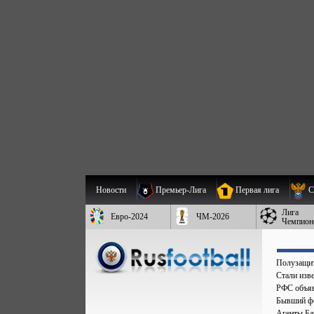
Новости
Премьер-Лига
Первая лига
С
Лига
Евро-2024
ЧМ-2026
Чемпион
Полузащит
Стали изве
РФС объяв
Бывший фо
Агенты Бат