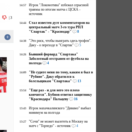
Игрок "Локомотива" избежал серьезной
14:57
травмы по итогам матча с ЦСКА -
источник
|
3
Стал известен дуэт комментаторов на
14:44
центральный матч 3-го тура РПЛ
"Спартак" - "Краснодар"
8
+
"Это риск, чтобы выиграть здесь трофеи".
14:38
Даку - о переходе в "Спартак"
5
Бывший форвард "Спартака"
14:26
Заболотный отстранен от футбола на
полгода
4
"Не судите меня по тому, каким я был в
14:09
"Рубине". Даку обратился к
болельщикам "Спартака"
13
"Еще раз - и для него это плохо
13:54
кончится". Бубнов ответил защитнику
"Краснодара" Пальцеву
16
Игрок махачкалинского "Динамо" выбыл
13:43
минимум на полгода
"Сочи" не может вылететь в Москву на
13:27
матч с "Торпедо" - источник
4