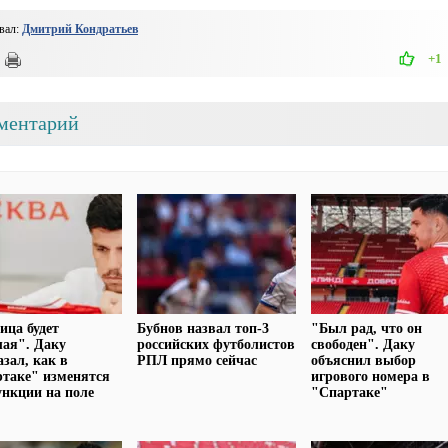
вал:
Дмитрий Кондратьев
+1
ментарий
ица будет
Бубнов назвал топ-3
"Был рад, что он
ая". Даку
российских футболистов
свободен". Даку
азал, как в
РПЛ прямо сейчас
объяснил выбор
таке" изменятся
игрового номера в
ункции на поле
"Спартаке"