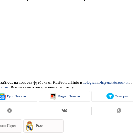
айтесь на новости футбола от Rusfootball.info в
Telegram
,
Яндекс.Новостях
и
остях
. Все главные и интересные новости тут
Гугл.Новости
Яндекс.Новости
Телеграм
тино Перес
Реал