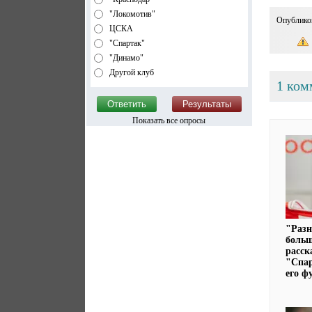
"Локомотив"
Опублико
ЦСКА
"Спартак"
"Динамо"
Другой клуб
1 ком
Показать все опросы
"Разн
больш
расск
"Спар
его ф