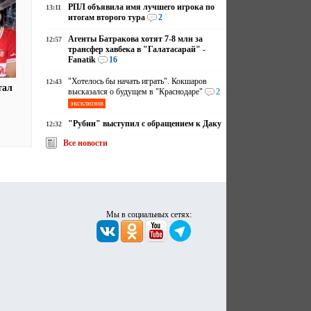
РПЛ объявила имя лучшего игрока по
13:11
итогам второго тура
2
Агенты Батракова хотят 7-8 млн за
12:57
трансфер хавбека в "Галатасарай" -
Fanatik
16
"Хотелось бы начать играть". Кокшаров
12:43
тал
высказался о будущем в "Краснодаре"
2
эксклюзив
"Рубин" выступил с обращением к Даку
12:32
Все новости
Мы в социальных сетях: