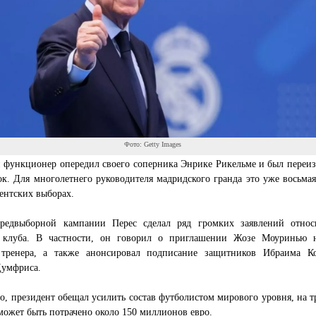
Фото: Getty Images
 функционер опередил своего соперника Энрике Рикельме и был переиз
к. Для многолетнего руководителя мадридского гранда это уже восьмая
ентских выборах.
редвыборной кампании Перес сделал ряд громких заявлений относ
 клуба. В частности, он говорил о приглашении Жозе Моуринью 
 тренера, а также анонсировал подписание защитников Ибраима К
Думфриса.
о, президент обещал усилить состав футболистом мирового уровня, на т
может быть потрачено около 150 миллионов евро.