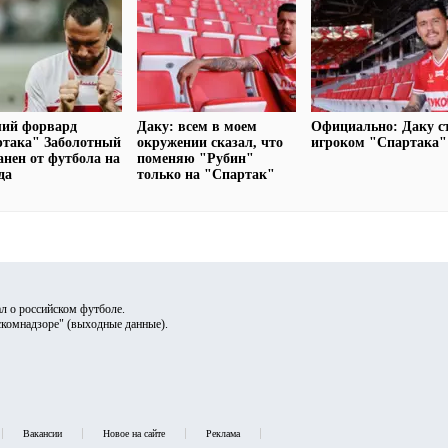
ий форвард
Даку: всем в моем
Официально: Даку с
ртака" Заболотный
окружении сказал, что
игроком "Спартака"
анен от футбола на
поменяю "Рубин"
да
только на "Спартак"
л о российском футболе.
скомнадзоре" (
выходные данные
).
Вакансии
Новое на сайте
Реклама