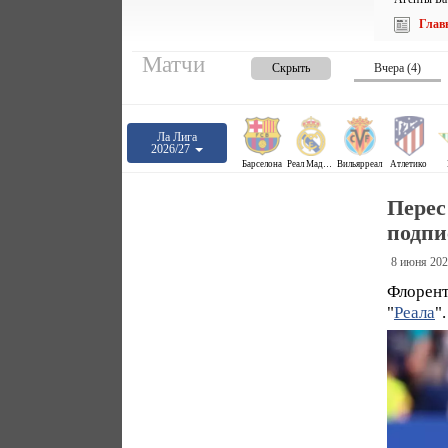
Глав
Матчи
Скрыть
Вчера (4)
Ла Лига
2026/27
Барселона
Реал Мадрид
Вильярреал
Атлетико
Перес
подпи
8 июня 202
Флорент
"
Реала
".