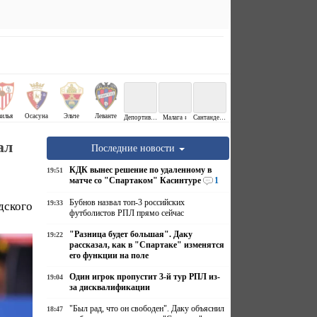
вилья
Осасуна
Эльче
Леванте
Депортиво ↕
Малага ↕
Сантандер ↕
ал
Последние новости
КДК вынес решение по удаленному в
19:51
матче со "Спартаком" Касинтуре
1
Бубнов назвал топ-3 российских
19:33
дского
футболистов РПЛ прямо сейчас
"Разница будет большая". Даку
19:22
рассказал, как в "Спартаке" изменятся
его функции на поле
Один игрок пропустит 3-й тур РПЛ из-
19:04
за дисквалификации
"Был рад, что он свободен". Даку объяснил
18:47