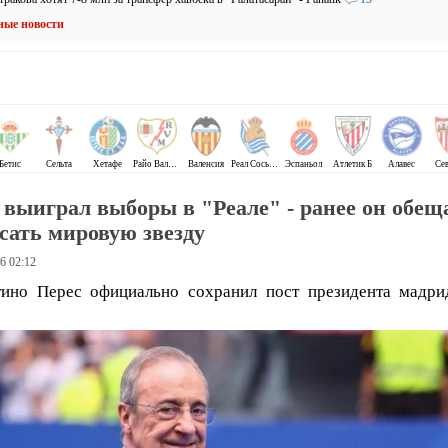
ные новости
Бетис
Сельта
Хетафе
Райо Вальекано
Валенсия
Реал Сосьедад
Эспаньол
Атлетик Б
Алавес
Се
 выиграл выборы в "Реале" - ранее он обещ
сать мировую звезду
6 02:12
ино Перес официально сохранил пост президента мадри