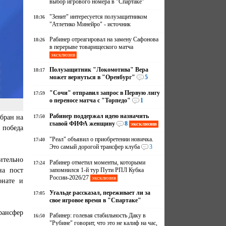
выбор игрового номера в "Спартаке"
"Зенит" интересуется полузащитником
18:36
"Атлетико Минейро" - источник
Рабинер отреагировал на замену Сафонова
18:26
в перерыве товарищеского матча
эксклюзив
Полузащитник "Локомотива" Вера
18:17
может вернуться в "Оренбург"
5
"Сочи" отправил запрос в Первую лигу
17:59
о переносе матча с "Торпедо"
1
Рабинер поддержал идею назначить
бран на
17:50
главой ФИФА женщину
8
эксклюзив
 победа
"Реал" объявил о приобретении новичка.
17:40
Это самый дорогой трансфер клуба
3
ительно
Рабинер отметил моменты, которыми
17:24
на пост
запомнился 1-й тур Пути РПЛ Кубка
России-2026/27
эксклюзив
онате и
Угальде рассказал, переживает ли за
17:05
свое игровое время в "Спартаке"
рансфер
Рабинер: голевая стабильность Даку в
16:50
"Рубине" говорит, что это не калиф на час,