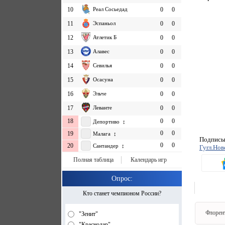
10
Реал Сосьедад
0
0
11
Эспаньол
0
0
12
Атлетик Б
0
0
13
Алавес
0
0
14
Севилья
0
0
15
Осасуна
0
0
16
Эльче
0
0
17
Леванте
0
0
18
0
0
Депортиво ↕
0
0
19
Малага ↕
Подписыв
0
0
20
Сантандер ↕
Гугл.Нов
Полная таблица
Календарь игр
Опрос:
Кто станет чемпионом России?
Флорен
"Зенит"
"Краснодар"