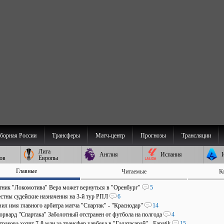
борная России
Трансферы
Матч-центр
Прогнозы
Трансляции
Лига
Англия
Испания
ов
Европы
Главные
Читаемые
К
ник "Локомотива" Вера может вернуться в "Оренбург"
5
стны судейские назначения на 3-й тур РПЛ
6
ил имя главного арбитра матча "Спартак" - "Краснодар"
14
рвард "Спартака" Заболотный отстранен от футбола на полгода
4
ракова хотят 7-8 млн за трансфер хавбека в "Галатасарай" - Fanatik
15