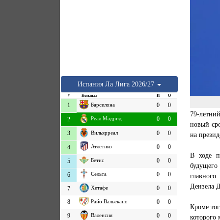
Испания
Ла Лига
2026/27
#
Команда
И
О
1
Барселона
0
0
79-летний
Реал Мадрид
0
0
2
новый сро
3
Вильярреал
0
0
на презид
Атлетико
0
0
4
В ходе п
Бетис
0
0
5
будущего
Сельта
0
0
6
главного
Дензела 
Хетафе
0
0
7
8
Райо Вальекано
0
0
Кроме тог
9
Валенсия
0
0
которого 