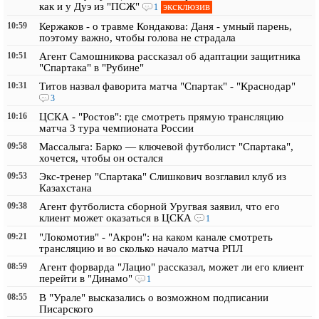
эксклюзив
как и у Дуэ из "ПСЖ"
1
10:59
Кержаков - о травме Кондакова: Даня - умный парень,
поэтому важно, чтобы голова не страдала
10:51
Агент Самошникова рассказал об адаптации защитника
"Спартака" в "Рубине"
10:31
Титов назвал фаворита матча "Спартак" - "Краснодар"
3
10:16
ЦСКА - "Ростов": где смотреть прямую трансляцию
матча 3 тура чемпионата России
09:58
Массалыга: Барко — ключевой футболист "Спартака",
хочется, чтобы он остался
09:53
Экс-тренер "Спартака" Слишкович возглавил клуб из
Казахстана
09:38
Агент футболиста сборной Уругвая заявил, что его
клиент может оказаться в ЦСКА
1
09:21
"Локомотив" - "Акрон": на каком канале смотреть
трансляцию и во сколько начало матча РПЛ
08:59
Агент форварда "Лацио" рассказал, может ли его клиент
перейти в "Динамо"
1
08:55
В "Урале" высказались о возможном подписании
Писарского