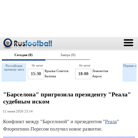
Сегодня (8)
Завтра (8)
Российская
Не начат
Не начат
Первая ли
премьер-лига
Крылья Советов
Локомотив
15:30
18:00
Балтика
Акрон
"Барселона" пригрозила президенту "Реала"
судебным иском
12 июня 2026 23:14
Конфликт между "Барселоной" и президентом "
Реала
"
Флорентино Пересом получил новое развитие.