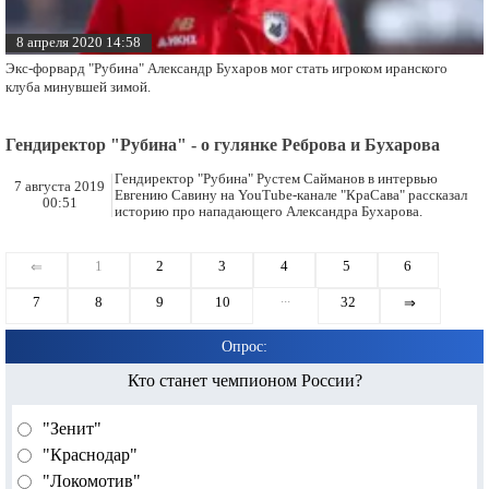
8 апреля 2020 14:58
Экс-форвард "Рубина" Александр Бухаров мог стать игроком иранского
клуба минувшей зимой.
Гендиректор "Рубина" - о гулянке Реброва и Бухарова
Гендиректор "Рубина" Рустем Сайманов в интервью
7 августа 2019
Евгению Савину на YouТube-канале "КраСава" рассказал
00:51
историю про нападающего Александра Бухарова.
1
2
3
4
5
6
⇐
...
7
8
9
10
32
⇒
Опрос:
Кто станет чемпионом России?
"Зенит"
"Краснодар"
"Локомотив"