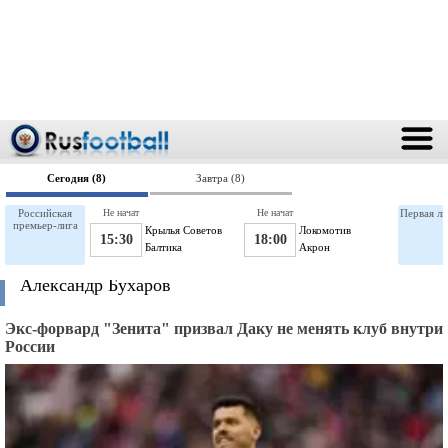
Сегодня (8)
Завтра (8)
Российская
Не начат
Не начат
Первая ли
премьер-лига
Крылья Советов
Локомотив
15:30
18:00
Балтика
Акрон
Александр Бухаров
Экс-форвард "Зенита" призвал Даку не менять клуб внутри
России