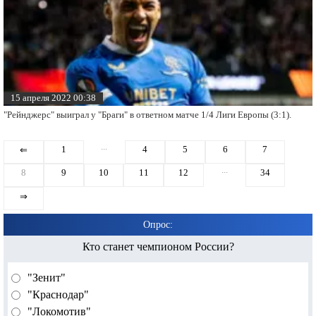
15 апреля 2022 00:38
"Рейнджерс" выиграл у "Браги" в ответном матче 1/4 Лиги Европы (3:1).
...
1
4
5
6
7
⇐
...
8
9
10
11
12
34
⇒
Опрос:
Кто станет чемпионом России?
"Зенит"
"Краснодар"
"Локомотив"