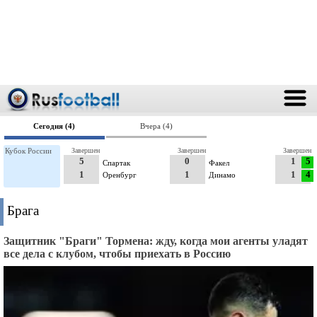
Сегодня (4)
Вчера (4)
Кубок России
Завершен
Завершен
Завершен
5
0
1
5
Спартак
Факел
1
1
1
4
Оренбург
Динамо
Брага
Защитник "Браги" Тормена: жду, когда мои агенты уладят
все дела с клубом, чтобы приехать в Россию