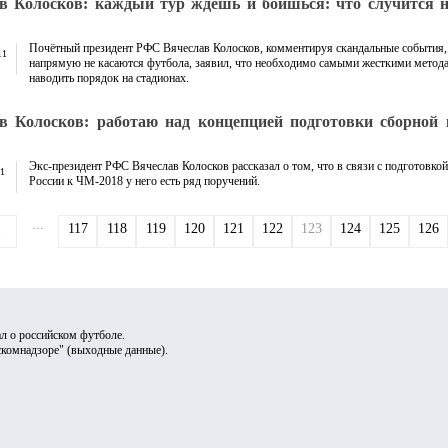
в Колосков: каждый тур ждешь и боишься: что случится н
Почётный президент РФС Вячеслав Колосков, комментируя скандальные события,
11
напрямую не касаются футбола, заявил, что необходимо самыми жесткими метод
наводить порядок на стадионах.
в Колосков: работаю над концепцией подготовки сборной 
Экс-президент РФС Вячеслав Колосков рассказал о том, что в связи с подготовко
11
России к ЧМ-2018 у него есть ряд поручений.
...
1
117
118
119
120
121
122
123
124
125
126
л о российском футболе.
скомнадзоре" (
выходные данные
).