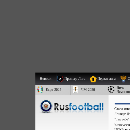
Новости
Премьер-Лига
Первая лига
С
Лига
Евро-2024
ЧМ-2026
Чемпион
Стало изве
Лончар: Д
"Так себе
Член сове
ЦСКА не с