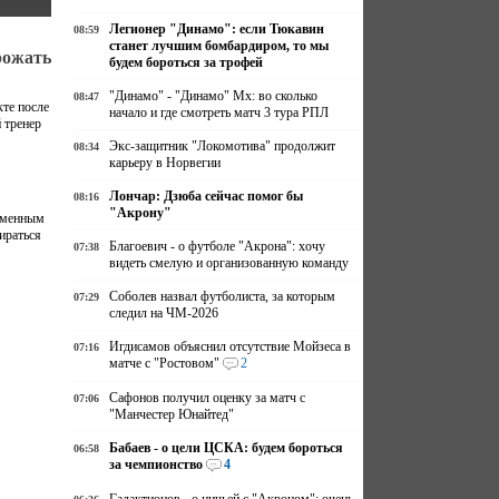
Легионер "Динамо": если Тюкавин
08:59
станет лучшим бомбардиром, то мы
рожать
будем бороться за трофей
"Динамо" - "Динамо" Мх: во сколько
08:47
те после
начало и где смотреть матч 3 тура РПЛ
 тренер
Экс-защитник "Локомотива" продолжит
08:34
карьеру в Норвегии
Лончар: Дзюба сейчас помог бы
08:16
"Акрону"
ременным
ираться
Благоевич - о футболе "Акрона": хочу
07:38
видеть смелую и организованную команду
Соболев назвал футболиста, за которым
07:29
следил на ЧМ-2026
Игдисамов объяснил отсутствие Мойзеса в
07:16
матче с "Ростовом"
2
Сафонов получил оценку за матч с
07:06
"Манчестер Юнайтед"
Бабаев - о цели ЦСКА: будем бороться
06:58
за чемпионство
4