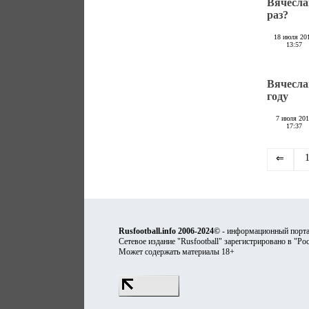
Вячесла
раз?
18 июля 20
13:57
Вячесла
году
7 июля 20
17:37
⇐
Rusfootball.info 2006-2024©
- информационный порта
Сетевое издание "Rusfootball" зарегистрировано в "Ро
Может содержать материалы 18+