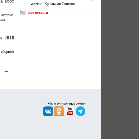
а этот
матче с "Крыльями Советов"
Все новости
 которые
ами
к 2018
й сборной
⇒
Мы в социальных сетях: