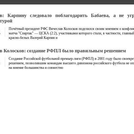
в: Карпину следовало поблагодарить Бабаева, а не уг
турой
Почётный президент РФС Вячеслав Колосков поделился своим мнением о конфлик
я
матча "Спартак" — ЦСКА (2:2), участниками которого стали, в частности, главный
0
красно-белых Валерий Карпин и
в Колосков: создание РФПЛ было правильным решением
Создание Российской футбольной премьер-лиги (РФПЛ) в 2001 году было своев
решением, позволившим командам высшего дивизиона российского футбола не оп
2
на мнение большинства и совместно