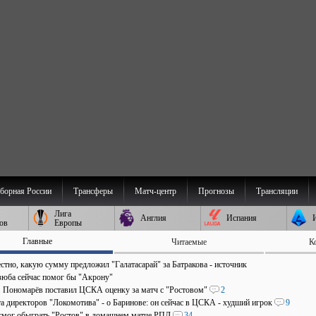
борная России
Трансферы
Матч-центр
Прогнозы
Трансляции
Лига
Англия
Испания
ов
Европы
Главные
Читаемые
К
стно, какую сумму предложил "Галатасарай" за Батракова - источник
зюба сейчас помог бы "Акрону"
". Пономарёв поставил ЦСКА оценку за матч с "Ростовом"
2
та директоров "Локомотива" - о Баринове: он сейчас в ЦСКА - худший игрок
9
мог обыграть "Ростов" в домашнем матче РПЛ
34