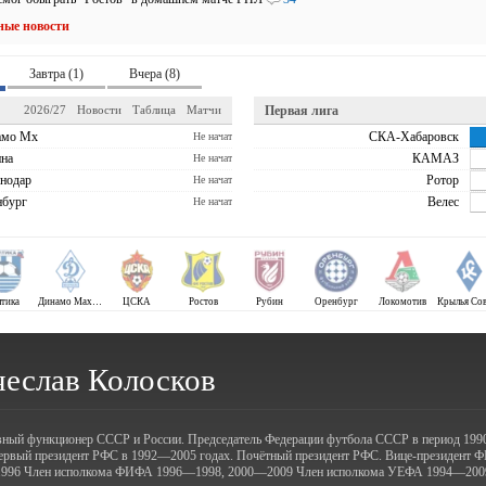
ные новости
Завтра (1)
Вчера (8)
2026/27
Новости
Таблица
Матчи
Первая лига
амо Мх
СКА-Хабаровск
Не начат
на
КАМАЗ
Не начат
нодар
Ротор
Не начат
бург
Велес
Не начат
лтика
Динамо Махачкала
ЦСКА
Ростов
Рубин
Оренбург
Локомотив
чеслав Колосков
ный функционер СССР и России. Председатель Федерации футбола СССР в период 19
ервый президент РФС в 1992—2005 годах. Почётный президент РФС. Вице-президент
996 Член исполкома ФИФА 1996—1998, 2000—2009 Член исполкома УЕФА 1994—200