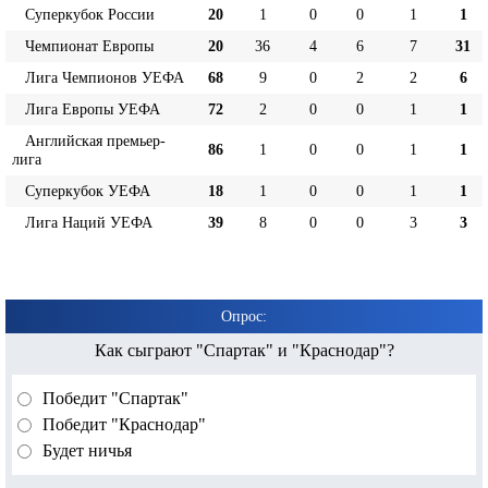
Суперкубок России
20
1
0
0
1
1
Чемпионат Европы
20
36
4
6
7
31
Лига Чемпионов УЕФА
68
9
0
2
2
6
Лига Европы УЕФА
72
2
0
0
1
1
Английская премьер-
86
1
0
0
1
1
лига
Суперкубок УЕФА
18
1
0
0
1
1
Лига Наций УЕФА
39
8
0
0
3
3
Опрос:
Как сыграют "Спартак" и "Краснодар"?
Победит "Спартак"
Победит "Краснодар"
Будет ничья