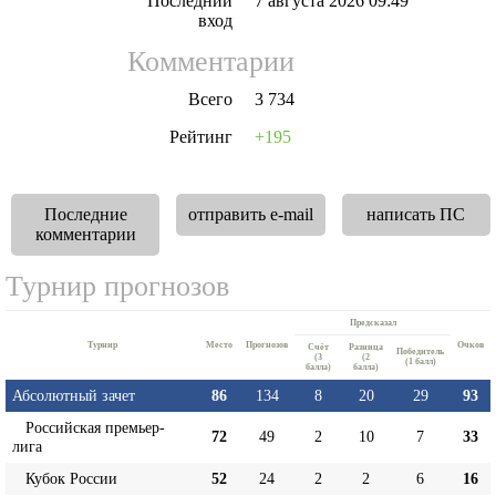
Последний
7 августа 2026 09:49
вход
Комментарии
Всего
3 734
Рейтинг
+195
Последние
отправить e-mail
написать ПС
комментарии
Турнир прогнозов
Предсказал
Турнир
Место
Прогнозов
Очков
Cчёт
Разница
Победитель
(3
(2
(1 балл)
балла)
балла)
Абсолютный зачет
86
134
8
20
29
93
Российская премьер-
72
49
2
10
7
33
лига
Кубок России
52
24
2
2
6
16