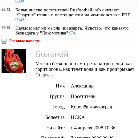
32
20:43
Большинство посетителей Rusfootball.info считают
"Спартак" главным претендентом на чемпионство в РПЛ
43
20:29
Наумов: нет ни мысли, ни азарта. Чувство, что какая-то
безнадёга у "Локомотива"
6
Главные новости
Больной
Можно бесконечно смотреть на три вещи: как
горит огонь, как течет вода и как проигрывает
Спартак.
Имя
Александр
Группа
Посетители
Город
Королёв -наукоград
Болеет за
ЦСКА
На сайте
с 4 апреля 2008 10:36