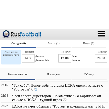
Сегодня (8)
Завтра (1)
Вчера (8)
Российская
Не начат
Не начат
Не начат
премьер-лига
Динамо
Зенит
14:30
17:00
20:00
Динамо Мх
Родина
Главные новости
Последние
Таблицы
23:06
"Так себе". Пономарёв поставил ЦСКА оценку за матч с
"Ростовом"
2
22:34
Член совета директоров "Локомотива" - о Баринове: он
сейчас в ЦСКА - худший игрок
9
22:22
ЦСКА не смог обыграть "Ростов" в домашнем матче РПЛ