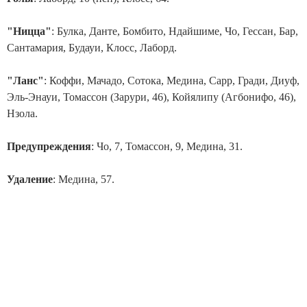
"Ницца"
: Булка, Данте, Бомбито, Ндайшиме, Чо, Гессан, Бар,
Сантамария, Будауи, Клосс, Лаборд.
"Ланс"
: Коффи, Мачадо, Сотока, Медина, Сарр, Гради, Диуф,
Эль-Энауи, Томассон (Зарури, 46), Койялипу (Агбонифо, 46),
Нзола.
Предупреждения
: Чо, 7, Томассон, 9, Медина, 31.
Удаление
: Медина, 57.