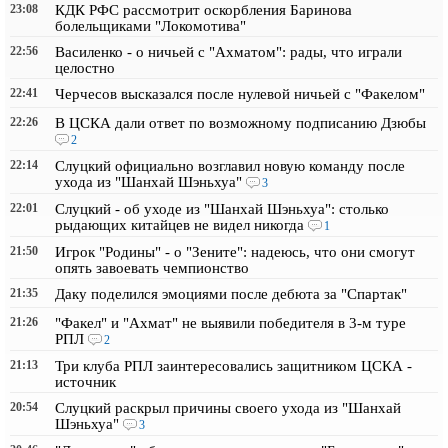
23:08
КДК РФС рассмотрит оскорбления Баринова
болельщиками "Локомотива"
22:56
Василенко - о ничьей с "Ахматом": рады, что играли
целостно
22:41
Черчесов высказался после нулевой ничьей с "Факелом"
22:26
В ЦСКА дали ответ по возможному подписанию Дзюбы
2
22:14
Слуцкий официально возглавил новую команду после
ухода из "Шанхай Шэньхуа"
3
22:01
Слуцкий - об уходе из "Шанхай Шэньхуа": столько
рыдающих китайцев не видел никогда
1
21:50
Игрок "Родины" - о "Зените": надеюсь, что они смогут
опять завоевать чемпионство
21:35
Даку поделился эмоциями после дебюта за "Спартак"
21:26
"Факел" и "Ахмат" не выявили победителя в 3-м туре
РПЛ
2
21:13
Три клуба РПЛ заинтересовались защитником ЦСКА -
источник
20:54
Слуцкий раскрыл причины своего ухода из "Шанхай
Шэньхуа"
3