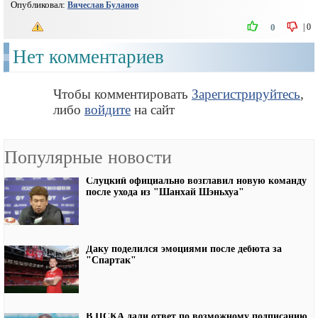
Опубликовал:
Вячеслав Буланов
|
0
0
Нет комментариев
Чтобы комментировать
Зарегистрируйтесь
,
либо
войдите
на сайт
Популярные новости
Слуцкий официально возглавил новую команду
после ухода из "Шанхай Шэньхуа"
Даку поделился эмоциями после дебюта за
"Спартак"
В ЦСКА дали ответ по возможному подписанию