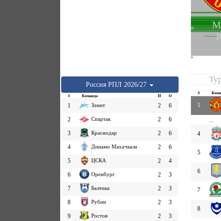
М
''
Ту
Россия
РПЛ
2026/27
#
Кома
#
Команда
И
О
1
1
Зенит
2
6
2
Спартак
2
6
...
3
Краснодар
2
6
4
4
Динамо Махачкала
2
6
5
5
ЦСКА
2
4
6
6
Оренбург
2
3
7
Балтика
2
3
7
8
Рубин
2
3
8
9
Ростов
2
3