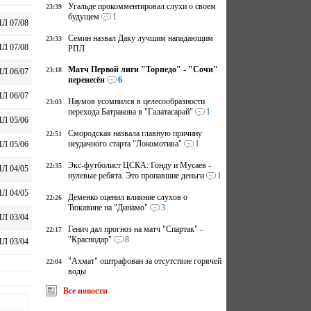
Угальде прокомментировал слухи о своем
23:39
будущем
1
Л 07/08
Семин назвал Даку лучшим нападающим
23:33
Л 07/08
РПЛ
Матч Первой лиги "Торпедо" - "Сочи"
23:18
Л 06/07
перенесён
6
Л 06/07
Наумов усомнился в целесообразности
23:03
перехода Батракова в "Галатасарай"
1
Л 05/06
Смородская назвала главную причину
22:51
неудачного старта "Локомотива"
1
Л 05/06
Экс-футболист ЦСКА: Гонду и Мусаев -
22:35
Л 04/05
нулевые ребята. Это пропавшие деньги
1
Л 04/05
Деменко оценил влияние слухов о
22:26
Тюкавине на "Динамо"
3
Л 03/04
Генич дал прогноз на матч "Спартак" -
22:17
"Краснодар"
8
Л 03/04
"Ахмат" оштрафован за отсутствие горячей
22:04
воды
Все новости