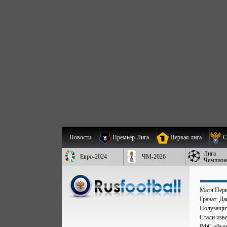
Новости
Премьер-Лига
Первая лига
С
Лига
Евро-2024
ЧМ-2026
Чемпион
Матч Перв
Гранат: Д
Полузащит
Стали изве
РФС объяв