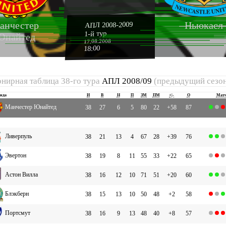
анчестер
Ньюкасл
АПЛ 2008-2009
1-й тур
Юнайтед
17.08.2008
18:00
рнирная таблица 38-го тура
АПЛ 2008/09
(предыдущий сезо
нда
И
В
Н
П
ЗМ
ПМ
+|-
О
Мат
Манчестер Юнайтед
38
27
6
5
80
22
+58
87
Ливерпуль
38
21
13
4
67
28
+39
76
Эвертон
38
19
8
11
55
33
+22
65
Астон Вилла
38
16
12
10
71
51
+20
60
Блэкберн
38
15
13
10
50
48
+2
58
Портсмут
38
16
9
13
48
40
+8
57