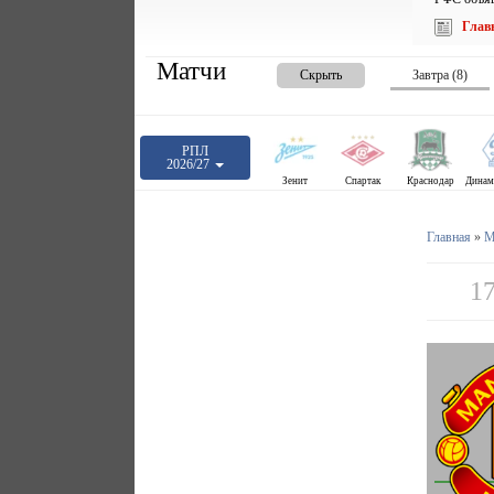
Глав
Матчи
Скрыть
Завтра (8)
РПЛ
2026/27
Зенит
Спартак
Краснодар
Главная
»
М
1