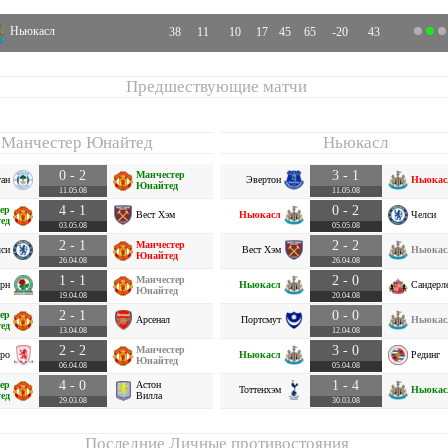
Ньюкасл
38
11
10
17
45
65
-20
43
Предшествующие матчи
Манчестер Юнайтед
Ньюкасл
0 - 2
3 - 1
Манчестер
ган
Эвертон
Ньюкас
Юнайтед
11.05.08
11.05.08
4 - 1
0 - 2
ер
Вест Хэм
Ньюкасл
Челси
ед
03.05.08
05.05.08
2 - 1
2 - 2
Манчестер
си
Вест Хэм
Ньюкас
Юнайтед
26.04.08
26.04.08
1 - 1
2 - 0
Манчестер
ерн
Ньюкасл
Сандерл
Юнайтед
19.04.08
20.04.08
2 - 1
0 - 0
ер
Арсенал
Портсмут
Ньюкас
ед
13.04.08
12.04.08
2 - 2
3 - 0
Манчестер
ро
Ньюкасл
Рединг
Юнайтед
06.04.08
05.04.08
4 - 0
1 - 4
ер
Астон
Тоттенхэм
Ньюкас
ед
Вилла
29.03.08
30.03.08
Последние Личные противостояния