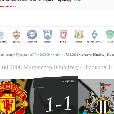
ные новости
Динамо Махачкала
ЦСКА
Оренбург
Балтика
Рубин
Ростов
Крылья Советов
Ахмат
атч-центр
»
Турниры
»
АПЛ
»
2008/09
»
Матчи
» 17.08.2008 Манчестер Юнайтед - Ньюк
7.08.2008 Манчестер Юнайтед - Ньюкасл 1:
завершён
1-1