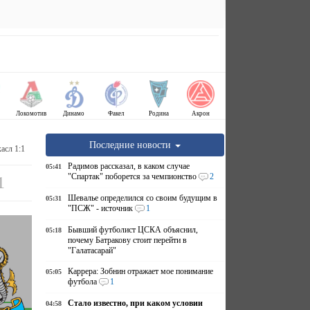
Локомотив
Динамо
Факел
Родина
Акрон
Последние новости
асл 1:1
Радимов рассказал, в каком случае
05:41
"Спартак" поборется за чемпионство
2
1
Шевалье определился со своим будущим в
05:31
"ПСЖ" - источник
1
Бывший футболист ЦСКА объяснил,
05:18
почему Батракову стоит перейти в
"Галатасарай"
Каррера: Зобнин отражает мое понимание
05:05
футбола
1
Стало известно, при каком условии
04:58