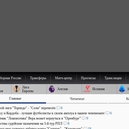
борная России
Трансферы
Матч-центр
Прогнозы
Трансляции
Лига
Англия
Испания
ов
Европы
Главные
Читаемые
К
ой лиги "Торпедо" - "Сочи" перенесён
6
аку и Кордоба - лучшие футболисты в своем амплуа в нашем чемпионате
6
ник "Локомотива" Вера может вернуться в "Оренбург"
9
стны судейские назначения на 3-й тур РПЛ
8
ил имя главного арбитра матча "Спартак" - "Краснодар"
18