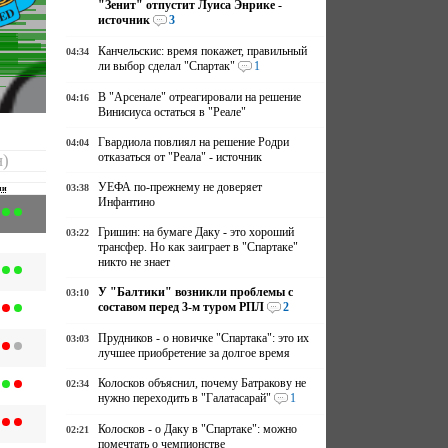
"Зенит" отпустит Луиса Энрике -
источник
3
Канчельскис: время покажет, правильный
04:34
ли выбор сделал "Спартак"
1
В "Арсенале" отреагировали на решение
04:16
Винисиуса остаться в "Реале"
Гвардиола повлиял на решение Родри
04:04
отказаться от "Реала" - источник
н)
УЕФА по-прежнему не доверяет
03:38
чи
Инфантино
Гришин: на бумаге Даку - это хороший
03:22
трансфер. Но как заиграет в "Спартаке"
никто не знает
У "Балтики" возникли проблемы с
03:10
составом перед 3-м туром РПЛ
2
Прудников - о новичке "Спартака": это их
03:03
лучшее приобретение за долгое время
Колосков объяснил, почему Батракову не
02:34
нужно переходить в "Галатасарай"
1
Колосков - о Даку в "Спартаке": можно
02:21
помечтать о чемпионстве