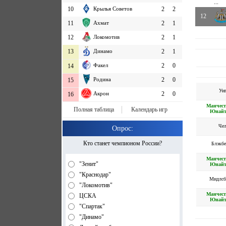
...
10
Крылья Советов
2
2
12
11
Ахмат
2
1
12
Локомотив
2
1
13
Динамо
2
1
Факел
2
0
14
Родина
2
0
15
Уи
Акрон
2
0
16
Манчест
Полная таблица
Календарь игр
Юнайт
Чел
Опрос:
Кто станет чемпионом России?
Блэкб
Манчест
"Зенит"
Юнайт
"Краснодар"
Мидлсб
"Локомотив"
Манчест
ЦСКА
Юнайт
"Спартак"
"Динамо"