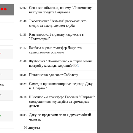
Сенников объяснил, почему "Локомотиву"
02:02
выгодно продать Батракова
Экс-легионер "Ахмата" рассказал, что
01:46
следит за выступлением клуба
Канчельскис: Батракову надо ехать в
01:33
"Галатасарай"
Барбоза оценил трансфер Даку: это
01:17
существенное усиление
л
Футболист "Локомотива" - о старте сезона:
01:06
настрой у команды хороший
1
л
Павлюченко дал совет Соболеву
00:41
Самедов прокомментировал переход Даку
00:29
енд
в "Спартак"
л
Шикунов - о трансфере Гарсии в "Спартак":
00:18
стопроцентная неугадайка за громадные
деньги
Даку: за пределами поля я дружелюбный
00:05
л
человек
06 августа