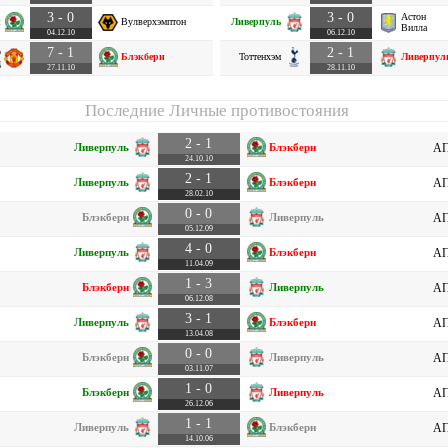
3 - 0
3 - 0
Астон
н
Вулверхэмптон
Ливерпуль
Вилла
04.12.10
06.12.10
7 - 1
2 - 1
р
Блэкберн
Тоттенхэм
Ливерпул
д
27.11.10
28.11.10
Последние Личные противостояния
2 - 1
Ливерпуль
Блэкберн
АП
24.10.10
2 - 1
Ливерпуль
Блэкберн
АП
28.02.10
0 - 0
Блэкберн
Ливерпуль
АП
05.12.09
4 - 0
Ливерпуль
Блэкберн
АП
11.04.09
1 - 3
Блэкберн
Ливерпуль
АП
06.12.08
3 - 1
Ливерпуль
Блэкберн
АП
13.04.08
0 - 0
Блэкберн
Ливерпуль
АП
03.11.07
1 - 0
Блэкберн
Ливерпуль
АП
26.12.06
1 - 1
Ливерпуль
Блэкберн
АП
14.10.06