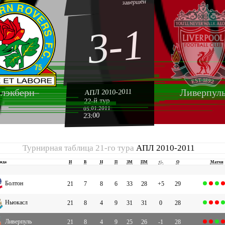
завершён
3-1
лэкберн
Ливерпул
АПЛ 2010-2011
22-й тур
05.01.2011
23:00
Турнирная таблица 21-го тура
АПЛ 2010-2011
нда
И
В
Н
П
ЗМ
ПМ
+|-
О
Матчи
Болтон
21
7
8
6
33
28
+5
29
Ньюкасл
21
8
4
9
31
31
0
28
Ливерпуль
21
8
4
9
25
26
-1
28