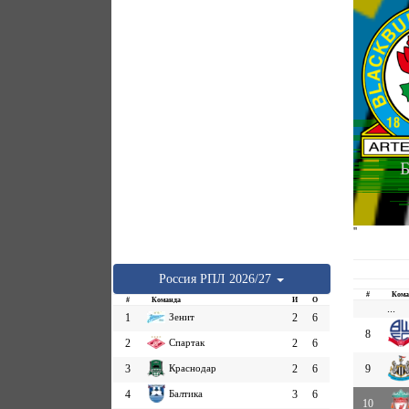
Б
''
Россия
РПЛ
2026/27
#
Кома
#
Команда
И
О
...
1
Зенит
2
6
8
2
Спартак
2
6
3
Краснодар
2
6
9
4
Балтика
3
6
10