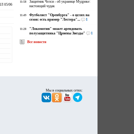
Защитник Челси - об украинце Мудрике:
11:58
Л 05/06
настоящий чудак
Футболист "Оренбурга" - о целях на
11:49
сезон: есть пример "Лестера"...
1
"Локомотив" может арендовать
11:28
полузащитника "Црвены Звезды"
1
Все новости
Мы в социальных сетях: