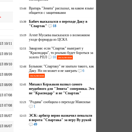
Вратарь "Зенита" рассказал, на каком языке
13:44
общается с защитниками
ь
Бабич высказался о переходе Даку в
13:30
"Спартак"
18
Агент Мусаева высказался о возможном
13:19
уходе форварда из ЦСКА
Л 10/11
Заварзин: если "Спартак" выиграет у
12:51
"Краснодара", то реально будет бороться за
Л 09/10
золото РПЛ
10
эксклюзив
Л 09/10
Булыкин: "Спартаку" не хватало такого, как
12:44
Даку. Но он может и не заиграть
6
Л 08/09
эксклюзив
Михаил Кержаков назвал самого
12:41
Л 08/09
неудобного для "Зенита" соперника. Это
не "Краснодар" и не "Спартак"
Л 07/08
"Родина" сообщила о переходе Мансильи
12:21
Л 07/08
1
ЭСК: арбитр верно назначил пенальти
Л 06/07
12:13
в ворота "Спартака" за игру Ву рукой
49
Л 06/07