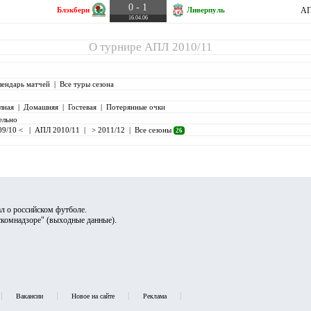
0 - 1
Блэкберн
Ливерпуль
АП
16.04.06
О турнире
АПЛ 2010/11
лендарь матчей
|
Все туры сезона
лная
|
Домашняя
|
Гостевая
|
Потерянные очки
ельно
09/10 <
|
АПЛ 2010/11
|
> 2011/12
|
Все сезоны
26
л о российском футболе.
скомнадзоре" (
выходные данные
).
Вакансии
Новое на сайте
Реклама