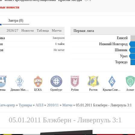
ные новости
Завтра (8)
2026/27
Новости
Таблица
Матчи
Первая лига
ика
Енисей
Завершен
он
Нижний Новгород
1 тайм
ов
Шинник
Не начат
Урал
Торпедо
лтика
Динамо Махачкала
ЦСКА
Оренбург
Рубин
Ростов
Крылья Советов
Ахмат
атч-центр
»
Турниры
»
АПЛ
»
2010/11
»
Матчи
» 05.01.2011 Блэкберн - Ливерпуль 3:1
05.01.2011 Блэкберн - Ливерпуль 3:1