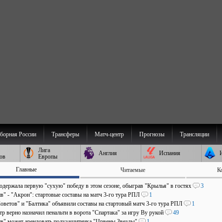
борная России
Трансферы
Матч-центр
Прогнозы
Трансляции
Лига
Англия
Испания
ов
Европы
Главные
Читаемые
К
 одержала первую "сухую" победу в этом сезоне, обыграв "Крылья" в гостях
3
в" - "Акрон": стартовые составы на матч 3-го тура РПЛ
1
оветов" и "Балтика" объявили составы на стартовый матч 3-го тура РПЛ
1
р верно назначил пенальти в ворота "Спартака" за игру Ву рукой
49
в" может арендовать полузащитника "Црвены Звезды"
1