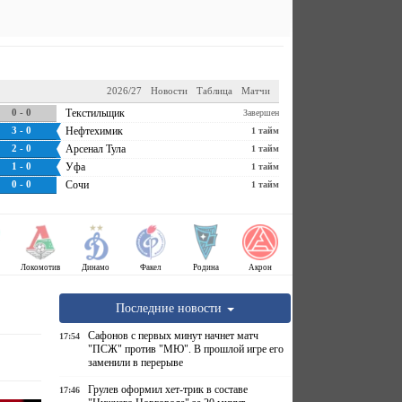
2026/27
Новости
Таблица
Матчи
0 - 0
Текстильщик
Завершен
3 - 0
Нефтехимик
1 тайм
2 - 0
Арсенал Тула
1 тайм
1 - 0
Уфа
1 тайм
0 - 0
Сочи
1 тайм
Локомотив
Динамо
Факел
Родина
Акрон
Последние новости
Сафонов с первых минут начнет матч
17:54
"ПСЖ" против "МЮ". В прошлой игре его
заменили в перерыве
Грулев оформил хет-трик в составе
17:46