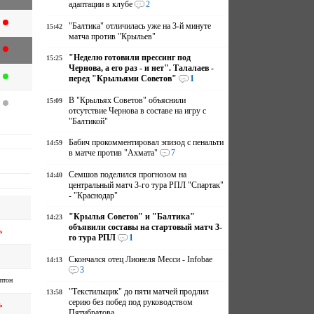
адаптации в клубе
2
"Балтика" отличилась уже на 3-й минуте
15:42
матча против "Крыльев"
"Неделю готовили прессинг под
15:25
Чернова, а его раз - и нет". Талалаев -
перед "Крыльями Советов"
1
В "Крыльях Советов" объяснили
15:09
отсутствие Чернова в составе на игру с
"Балтикой"
Бабич прокомментировал эпизод с пенальти
14:59
в матче против "Ахмата"
7
Семшов поделился прогнозом на
14:40
центральный матч 3-го тура РПЛ "Спартак"
- "Краснодар"
"Крылья Советов" и "Балтика"
14:23
объявили составы на стартовый матч 3-
ь
го тура РПЛ
1
Скончался отец Лионеля Месси - Infobae
14:13
3
птон
"Текстильщик" до пяти матчей продлил
13:58
серию без побед под руководством
ь
Пятибратова