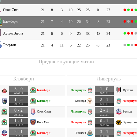
Сток Сити
21
8
3
10
25
25
0
27
Блэкберн
21
7
4
10
26
34
-8
25
Астон Вилла
21
6
6
9
25
38
-13
24
Эвертон
21
4
11
6
22
25
-3
23
Предшествующие матчи
Блэкберн
Ливерпуль
3 - 0
1 - 0
д
Блэкберн
Ливерпуль
Фулхэм
01.01.11
26.01.11
1 - 3
2 - 1
т
Блэкберн
Блэкпул
Ливерпул
ч
28.12.10
12.01.11
0 - 2
2 - 1
н
Сток Сити
Ливерпуль
Болтон
26.12.10
01.01.11
1 - 1
0 - 1
н
Вест Хэм
Ливерпуль
Вулверхэм
18.12.10
29.12.10
2 - 1
3 - 1
н
Блэкберн
Ньюкасл
Ливерпул
12.12.10
11.12.10