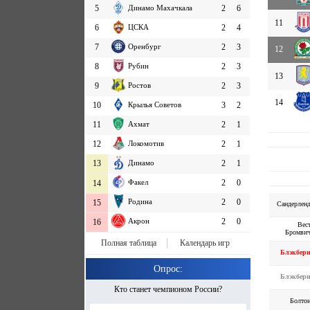
5
Динамо Махачкала
2
6
11
6
ЦСКА
2
4
7
Оренбург
2
3
12
8
Рубин
2
3
13
9
Ростов
2
3
14
10
Крылья Советов
3
2
11
Ахмат
2
1
12
Локомотив
2
1
13
Динамо
2
1
Факел
2
0
14
Родина
2
0
15
Сандерлен
Акрон
2
0
16
Вес
Бромви
Полная таблица
Календарь игр
Блэкбер
Опрос:
Блэкбер
Кто станет чемпионом России?
Болто