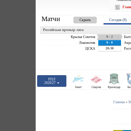
Глав
Матчи
Скрыть
Сегодня (8)
Российская премьер-лига
Крылья Советов
0 - 2
Балт
Локомотив
0 - 0
Акр
ЦСКА
20:30
Рост
РПЛ
2026/27
Зенит
Спартак
Краснодар
Ба
Главная
»
М