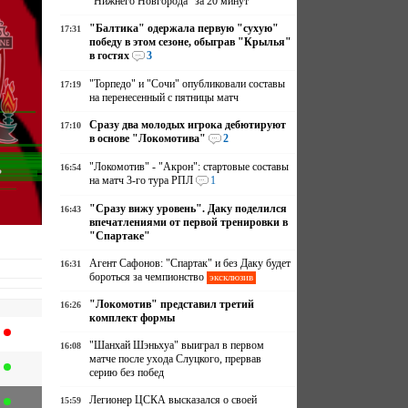
"Нижнего Новгорода" за 20 минут
"Балтика" одержала первую "сухую"
17:31
победу в этом сезоне, обыграв "Крылья"
в гостях
3
"Торпедо" и "Сочи" опубликовали составы
17:19
на перенесенный с пятницы матч
Сразу два молодых игрока дебютируют
17:10
в основе "Локомотива"
2
ь
"Локомотив" - "Акрон": стартовые составы
16:54
на матч 3-го тура РПЛ
1
"Сразу вижу уровень". Даку поделился
16:43
впечатлениями от первой тренировки в
"Спартаке"
Агент Сафонов: "Спартак" и без Даку будет
16:31
бороться за чемпионство
эксклюзив
"Локомотив" представил третий
16:26
комплект формы
"Шанхай Шэньхуа" выиграл в первом
16:08
матче после ухода Слуцкого, прервав
серию без побед
Легионер ЦСКА высказался о своей
15:59