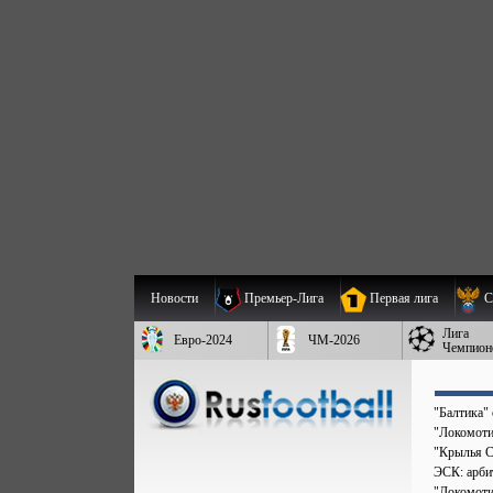
Новости
Премьер-Лига
Первая лига
С
Лига
Евро-2024
ЧМ-2026
Чемпион
"Балтика"
"Локомоти
"Крылья С
ЭСК: арбит
"Локомоти