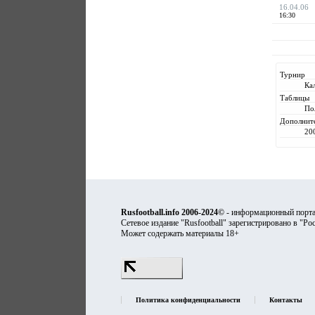
16.04.06
16:30
Турнир
Ка
Таблицы
По
Дополнит
20
Rusfootball.info 2006-2024©
- информационный порта
Сетевое издание "Rusfootball" зарегистрировано в "Ро
Может содержать материалы 18+
Политика конфиденциальности
Контакты