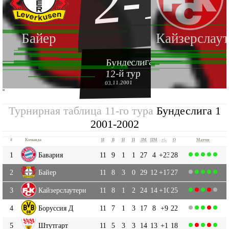
2-1
Байер
Кайзерслау
Бундеслига 1 2001-2002
12-й тур
03.11.2001
''
Турнирная таблица 11-го тура
Бундеслига 1
2001-2002
#
Команда
И
В
Н
П
ЗМ
ПМ
+|-
О
Матчи
1
Бавария
11
9
1
1
27
4
+23
28
2
Байер
11
8
3
0
29
12
+17
27
3
Кайзерслаутерн
11
8
1
2
24
14
+10
25
4
Боруссия Д
11
7
1
3
17
8
+9
22
5
Штутгарт
11
5
3
3
14
13
+1
18