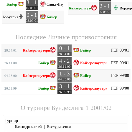
3 - 1
Байер
Санкт-Паули
2 - 1
Кайзерслаутерн
Вердер
15.09.01
09.09.01
0 - 1
Боруссия М
Байер
08.09.01
Последние Личные противостояния
0 - 1
ГЕР 00/01
Кайзерслаутерн
Байер
28.04.01
28.04.01
4 - 2
ГЕР 00/01
Байер
Кайзерслаутерн
26.11.00
26.11.00
1 - 3
ГЕР 99/00
Кайзерслаутерн
Байер
04.03.00
04.03.00
3 - 1
ГЕР 99/00
Байер
Кайзерслаутерн
26.09.99
26.09.99
О турнире
Бундеслига 1 2001/02
Турнир
|
Календарь матчей
Все туры сезона