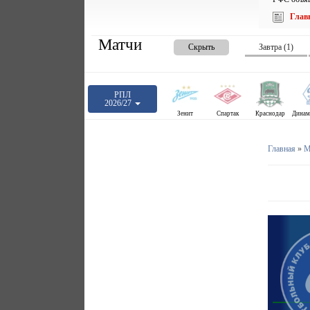
Глав
Матчи
Скрыть
Завтра (1)
РПЛ
2026/27
Зенит
Спартак
Краснодар
Главная
»
М