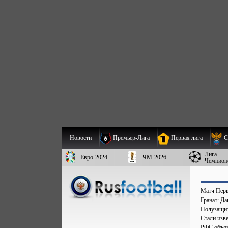
Новости
Премьер-Лига
Первая лига
С
Лига
Евро-2024
ЧМ-2026
Чемпион
Матч Перв
Гранат: Д
Полузащит
Стали изве
РФС объяв