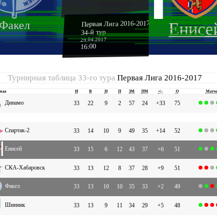
Первая Лига 2016-2017
Факел
Енисе
34-й тур
29.04.2017
16:00
Турнирная таблица 33-го тура
Первая Лига 2016-2017
нда
И
В
Н
П
ЗМ
ПМ
+|-
О
Матч
Динамо
33
22
9
2
57
24
+33
75
Спартак-2
33
14
10
9
49
35
+14
52
Енисей
33
15
6
12
43
37
+6
51
СКА-Хабаровск
33
13
12
8
37
28
+9
51
Факел
33
13
10
10
35
33
+2
49
Шинник
33
13
9
11
34
29
+5
48