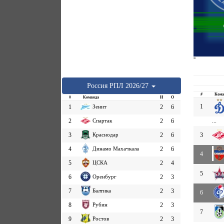
''
Россия
РПЛ
2026/27
#
Кома
#
Команда
И
О
1
1
Зенит
2
6
2
Спартак
2
6
...
3
Краснодар
2
6
3
4
Динамо Махачкала
2
6
4
5
ЦСКА
2
4
5
6
Оренбург
2
3
7
Балтика
2
3
6
8
Рубин
2
3
7
9
Ростов
2
3