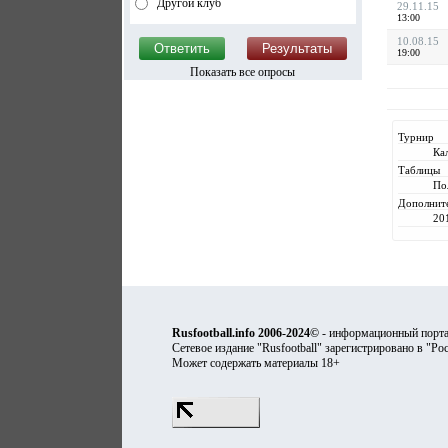
Другой клуб
29.11.15
13:00
10.08.15
19:00
Показать все опросы
Турнир
Ка
Таблицы
По
Дополнит
20
Rusfootball.info 2006-2024©
- информационный порта
Сетевое издание "Rusfootball" зарегистрировано в "Ро
Может содержать материалы 18+