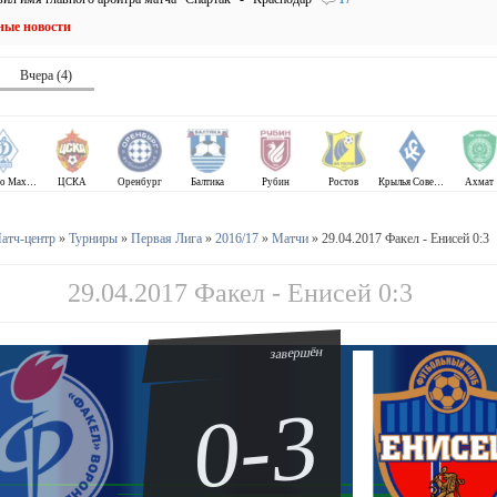
ные новости
Вчера (4)
Динамо Махачкала
ЦСКА
Оренбург
Балтика
Рубин
Ростов
Крылья Советов
Ахмат
атч-центр
»
Турниры
»
Первая Лига
»
2016/17
»
Матчи
» 29.04.2017 Факел - Енисей 0:3
29.04.2017 Факел - Енисей 0:3
завершён
0-3