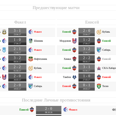
Предшествующие матчи
Факел
Енисей
3 - 1
2 - 0
ь
Факел
Енисей
Кубань
23.04.17
23.04.17
1 - 0
1 - 2
л
Шинник
Мордовия
Енисей
17.04.17
17.04.17
2 - 1
3 - 2
л
Факел
Енисей
Сибирь
12.04.17
12.04.17
3 - 2
2 - 2
л
Нефтехимик
Химки
Енисей
08.04.17
08.04.17
2 - 2
3 - 1
л
Кубань
Енисей
СКА-Хабаро
01.04.17
01.04.17
2 - 0
1 - 0
я
Факел
Тамбов
Енисей
26.03.17
27.03.17
2 - 0
0 - 1
л
Сибирь
Енисей
Тосно
19.03.17
19.03.17
Последние Личные противостояния
2 - 0
Енисей
Факел
ФН
08.10.16