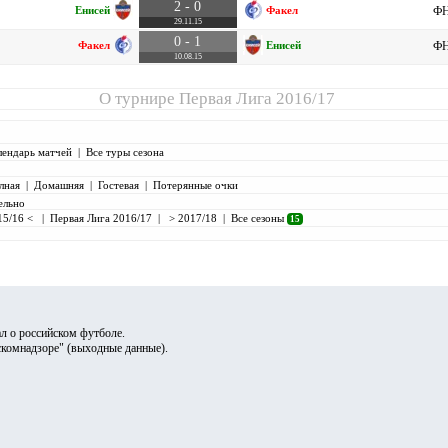
2 - 0
Енисей
Факел
ФН
29.11.15
0 - 1
Факел
Енисей
ФН
10.08.15
О турнире
Первая Лига 2016/17
лендарь матчей
|
Все туры сезона
лная
|
Домашняя
|
Гостевая
|
Потерянные очки
ельно
15/16 <
|
Первая Лига 2016/17
|
> 2017/18
|
Все сезоны
15
л о российском футболе.
скомнадзоре" (
выходные данные
).