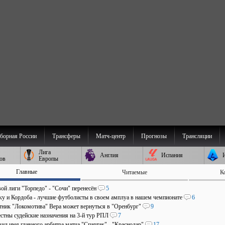
борная России
Трансферы
Матч-центр
Прогнозы
Трансляции
Лига
Англия
Испания
ов
Европы
Главные
Читаемые
К
ой лиги "Торпедо" - "Сочи" перенесён
5
аку и Кордоба - лучшие футболисты в своем амплуа в нашем чемпионате
6
ник "Локомотива" Вера может вернуться в "Оренбург"
9
стны судейские назначения на 3-й тур РПЛ
7
ил имя главного арбитра матча "Спартак" - "Краснодар"
17