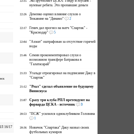
Экс-футболист ЦСКА: Гонду и Мусаев -
22:35
нулевые ребята. Это пропавшие деньги
Деменко оценил влияние слухов о
22:26
Тюкавине на "Динамо"
2
Генич дал прогноз на матч "Спартак" -
22:17
"Краснодар"
5
"Ахмат" оштрафован за отсутствие горячей
22:04
воды
Семин прокомментировал слухи о
21:46
возможном трансфере Батракова в
"Галатасарай"
Угальде отреагировал на подписание Даку в
21:33
"Спартак"
вск
"Реал" сделал объявление по будущему
21:12
Винисиуса
Сразу три клуба РПЛ претендуют на
21:07
форварда ЦСКА - источник
3
"ПСЖ" усилился одноклубником Головина
20:53
1
Л 16/17
Новичок "Спартака" Даку назвал своих
20:36
футбольных кумиров