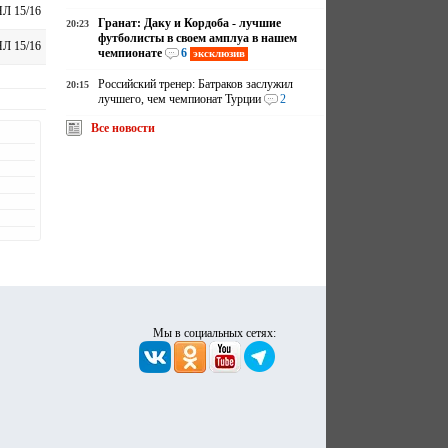
Л 15/16
Гранат: Даку и Кордоба - лучшие
20:23
футболисты в своем амплуа в нашем
Л 15/16
чемпионате
6
эксклюзив
Российский тренер: Батраков заслужил
20:15
лучшего, чем чемпионат Турции
2
Все новости
Мы в социальных сетях: