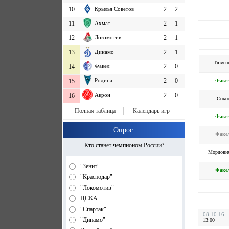
10
Крылья Советов
2
2
11
Ахмат
2
1
12
Локомотив
2
1
13
Динамо
2
1
Тюмен
Факел
2
0
14
Родина
2
0
Факе
15
Акрон
2
0
16
Соко
Полная таблица
Календарь игр
Факе
Опрос:
Факе
Кто станет чемпионом России?
Мордови
"Зенит"
Факе
"Краснодар"
"Локомотив"
ЦСКА
"Спартак"
08.10.16
"Динамо"
13:00