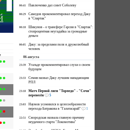
Павлюченко дал совет Соболеву
00:41
й
Самедов прокомментировал переход Даку
00:29
в "Спартак"
Шикунов - о трансфере Гарсии в "Спартак":
00:18
стопроцентная неугадайка за громадные
деньги
Даку: за пределами поля я дружелюбный
00:05
человек
и
06 августа
Угальде прокомментировал слухи о своем
23:39
будущем
Семин назвал Даку лучшим нападающим
23:33
РПЛ
Матч Первой лиги "Торпедо" - "Сочи"
23:18
перенесён
5
Наумов усомнился в целесообразности
23:03
перехода Батракова в "Галатасарай"
1
Смородская назвала главную причину
22:51
неудачного старта "Локомотива"