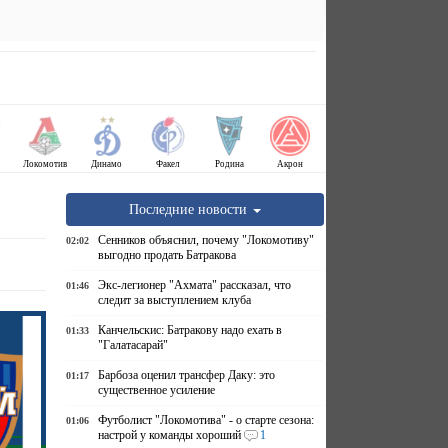
Локомотив
Динамо
Факел
Родина
Акрон
Последние новости
Сенников объяснил, почему "Локомотиву"
02:02
выгодно продать Батракова
Экс-легионер "Ахмата" рассказал, что
01:46
следит за выступлением клуба
Канчельскис: Батракову надо ехать в
01:33
"Галатасарай"
Барбоза оценил трансфер Даку: это
01:17
существенное усиление
Футболист "Локомотива" - о старте сезона:
01:06
настрой у команды хороший
1