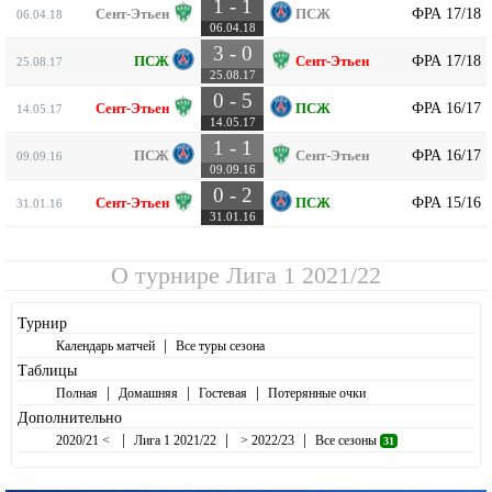
1 - 1
ФРА 17/18
Сент-Этьен
ПСЖ
06.04.18
06.04.18
3 - 0
ФРА 17/18
ПСЖ
Сент-Этьен
25.08.17
25.08.17
0 - 5
ФРА 16/17
Сент-Этьен
ПСЖ
14.05.17
14.05.17
1 - 1
ФРА 16/17
ПСЖ
Сент-Этьен
09.09.16
09.09.16
0 - 2
ФРА 15/16
Сент-Этьен
ПСЖ
31.01.16
31.01.16
О турнире
Лига 1 2021/22
Турнир
|
Календарь матчей
Все туры сезона
Таблицы
|
|
|
Полная
Домашняя
Гостевая
Потерянные очки
Дополнительно
|
|
|
2020/21 <
Лига 1 2021/22
> 2022/23
Все сезоны
31