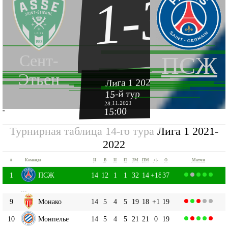
1-3
Сент-
ПСЖ
Этьен
Лига 1 2021-2022
15-й тур
28.11.2021
15:00
''
Турнирная таблица 14-го тура
Лига 1 2021-
2022
#
Команда
И
В
Н
П
ЗМ
ПМ
+|-
О
Матчи
1
ПСЖ
14
12
1
1
32
14
+18
37
...
9
Монако
14
5
4
5
19
18
+1
19
10
Монпелье
14
5
4
5
21
21
0
19