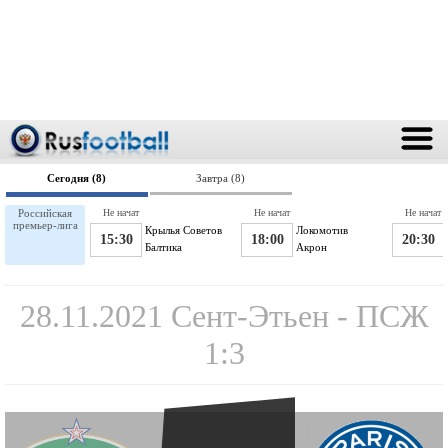
Сегодня (8)
Завтра (8)
Российская
Не начат
Не начат
Не начат
премьер-лига
Крылья Советов
Локомотив
15:30
18:00
20:30
Балтика
Акрон
28.11.2021 Сент-Этьен - ПСЖ
1:3