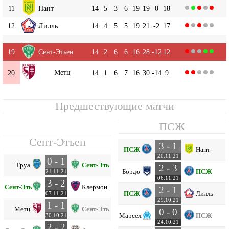
11
Нант
14
5
3
6
19
19
0
18
12
Лилль
14
4
5
5
19
21
-2
17
...
19
Сент-Этьен
14
2
6
6
16
28
-12
12
Метц
20
14
1
6
7
16
30
-14
9
Предшествующие матчи
ПСЖ
Сент-Этьен
3 - 1
ПСЖ
Нант
20.11.21
0 - 1
Труа
Сент-Этьен
2 - 3
Бордо
ПСЖ
21.11.21
06.11.21
3 - 2
Сент-Этьен
Клермон
2 - 1
ПСЖ
Лилль
07.11.21
29.10.21
1 - 1
Метц
Сент-Этьен
0 - 0
Марсель
ПСЖ
30.10.21
24.10.21
2 - 2