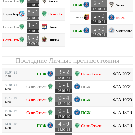
Сент-Этьен
Анже
2 - 1
ПСЖ
Анже
22.10.21
15.10.21
5 - 1
Страсбург
Сент-Этьен
2 - 0
Ренн
ПСЖ
17.10.21
03.10.21
1 - 1
Сент-Этьен
Лион
2 - 0
ПСЖ
Монпелье
03.10.21
25.09.21
0 - 3
Сент-Этьен
Ницца
25.09.21
Последние Личные противостояния
3 - 2
18.04.21
ФРА 20/21
ПСЖ
Сент-Этьен
14:00
18.04.21
1 - 1
06.01.21
ФРА 20/21
Сент-Этьен
ПСЖ
23:00
06.01.21
0 - 4
15.12.19
ФРА 19/20
Сент-Этьен
ПСЖ
23:00
15.12.19
0 - 1
17.02.19
ФРА 18/19
Сент-Этьен
ПСЖ
23:00
17.02.19
4 - 0
14.09.18
ФРА 18/19
ПСЖ
Сент-Этьен
21:45
14.09.18