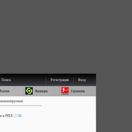
Поиск
Регистрация
Вход
Италия
Франция
Германия
омментируемые
во в РПЛ
26