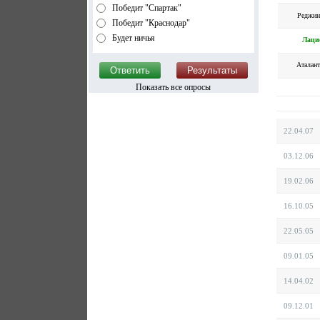
Победит "Спартак"
Реджин
Победит "Краснодар"
Будет ничья
Лаци
Аталант
Показать все опросы
22.04.07
03.12.06
19.02.06
16.10.05
22.05.05
09.01.05
14.04.02
09.12.01