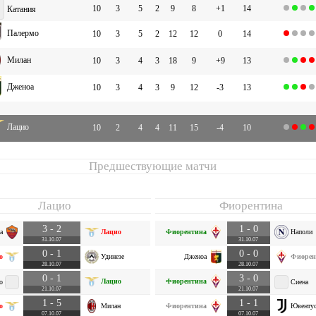
10
3
5
2
9
8
+1
14
Катания
Палермо
10
3
5
2
12
12
0
14
Милан
10
3
4
3
18
9
+9
13
Дженоа
10
3
4
3
9
12
-3
13
Лацио
10
2
4
4
11
15
-4
10
Предшествующие матчи
Лацио
Фиорентина
3 - 2
1 - 0
а
Лацио
Фиорентина
Наполи
31.10.07
31.10.07
0 - 1
0 - 0
о
Удинезе
Дженоа
Фиорен
28.10.07
28.10.07
0 - 1
3 - 0
Лацио
Фиорентина
о
Сиена
21.10.07
21.10.07
1 - 5
1 - 1
о
Милан
Фиорентина
Ювенту
07.10.07
07.10.07