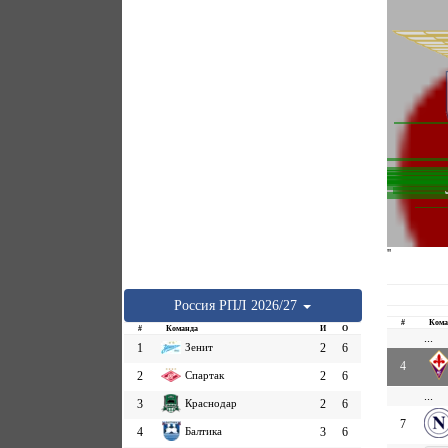
''
Россия
РПЛ
2026/27
#
Кома
#
Команда
И
О
...
1
Зенит
2
6
4
2
Спартак
2
6
...
3
Краснодар
2
6
7
4
Балтика
3
6