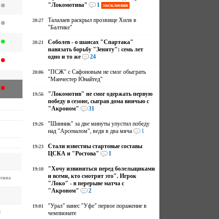
"Локомотива"
1
эксклюзив
Талалаев раскрыл прозвище Хиля в
20:27
"Балтике"
Соболев - о шансах "Спартака"
20:21
навязать борьбу "Зениту": семь лет
одно и то же
24
"ПСЖ" с Сафоновым не смог обыграть
20:06
"Манчестер Юнайтед"
"Локомотив" не смог одержать первую
19:56
победу в сезоне, сыграв дома вничью с
"Акроном"
31
"Шинник" за две минуты упустил победу
19:26
над "Арсеналом", ведя в два мяча
1
Стали известны стартовые составы
19:23
ЦСКА и "Ростова"
1
"Хочу извиниться перед болельщиками
19:10
и всеми, кто смотрит это". Игрок
тина
"Локо" - в перерыве матча с
"Акроном"
2
"Урал" нанес "Уфе" первое поражение в
19:01
с
чемпионате