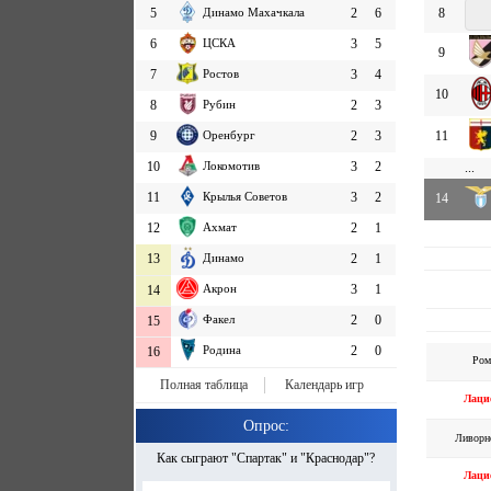
5
Динамо Махачкала
2
6
8
6
ЦСКА
3
5
9
7
Ростов
3
4
10
8
Рубин
2
3
9
Оренбург
2
3
11
10
Локомотив
3
2
...
11
Крылья Советов
3
2
14
12
Ахмат
2
1
13
Динамо
2
1
Акрон
3
1
14
Факел
2
0
15
Родина
2
0
16
Ром
Полная таблица
Календарь игр
Лаци
Опрос:
Ливорн
Как сыграют "Спартак" и "Краснодар"?
Лаци