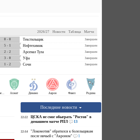
2026/27
Новости
Таблица
Матчи
0 - 0
Текстильщик
Завершен
5 - 1
Нефтехимик
Завершен
2 - 2
Арсенал Тула
Завершен
3 - 0
Уфа
Завершен
1 - 2
Сочи
Завершен
Крылья Советов
Ахмат
Динамо
Акрон
Факел
Родина
Последние новости
ЦСКА не смог обыграть "Ростов" в
22:22
домашнем матче РПЛ
13
"Локомотив" обратился к болельщикам
22:14
после ничьей с "Акроном"
1