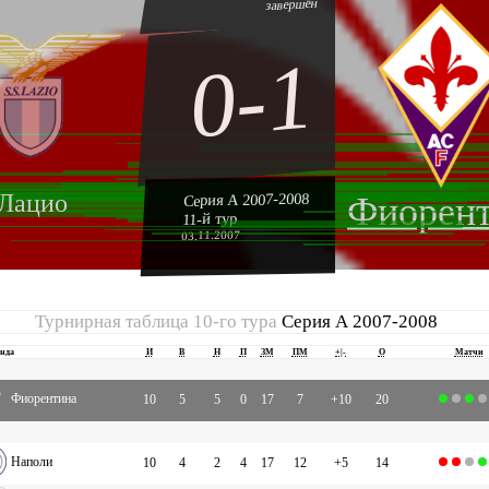
завершён
0-1
Лацио
Серия А 2007-2008
Фиорен
11-й тур
03.11.2007
Турнирная таблица 10-го тура
Серия А 2007-2008
нда
И
В
Н
П
ЗМ
ПМ
+|-
О
Матчи
Фиорентина
10
5
5
0
17
7
+10
20
Наполи
10
4
2
4
17
12
+5
14