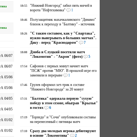
"Нижний Новгород" забил пять мячей в
18:55
тина
ворота "Нефтехимика"
1
Полузащитник махачкалинского "Динамо"
18:46
близок к переходу в "Балтику" - источник
тина
"С таким составом, как у "Спартака",
18:26
нужно выигрывать в больших матчах".
Даку - перед "Краснодаром"
7
Дзюба и Слуцкий посетили матч
18:08
А 06/07
"Локомотив" - "Акрон" (фото)
5
Сафонов с первых минут начнет матч
А 06/07
17:54
"ПСЖ" против "МЮ". В прошлой игре его
заменили в перерыве
1
А 05/06
Грулев оформил хет-трик в составе
17:46
А 05/06
"Нижнего Новгорода" за 20 минут
"Балтика" одержала первую "сухую"
А 04/05
17:31
победу в этом сезоне, обыграв "Крылья"
в гостях
6
А 04/05
"Торпедо" и "Сочи" опубликовали составы
17:19
А 01/02
на перенесенный с пятницы матч
А 01/02
Сразу два молодых игрока дебютируют
17:10
в основе "Локомотива"
2