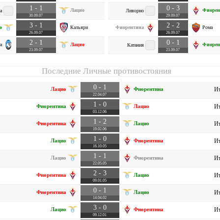
1 - 1
0 - 3
Лацио
Фиорен
а
Ливорно
30.09.07
29.09.07
3 - 1
2 - 2
о
Кальяри
Фиорентина
Рома
26.09.07
26.09.07
2 - 1
0 - 1
а
Лацио
Фиорен
Катания
23.09.07
23.09.07
Последние Личные противостояния
0 - 1
Лацио
Фиорентина
Ит
22.04.07
1 - 0
Фиорентина
Лацио
Ит
03.12.06
1 - 2
Фиорентина
Лацио
Ит
19.02.06
1 - 0
Лацио
Фиорентина
Ит
16.10.05
1 - 1
Лацио
Фиорентина
Ит
22.05.05
2 - 3
Фиорентина
Лацио
Ит
09.01.05
0 - 1
Фиорентина
Лацио
Ит
14.04.02
3 - 0
Лацио
Фиорентина
Ит
09.12.01