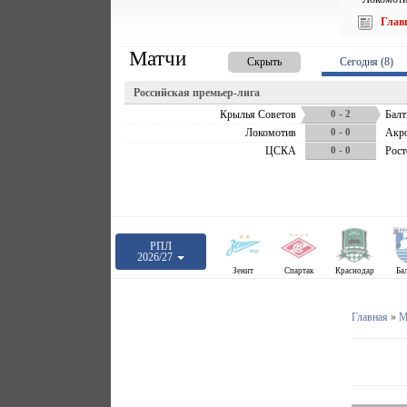
Глав
Матчи
Скрыть
Сегодня (8)
Российская премьер-лига
Крылья Советов
0 - 2
Балт
Локомотив
0 - 0
Акр
ЦСКА
0 - 0
Рост
РПЛ
2026/27
Зенит
Спартак
Краснодар
Ба
Главная
»
М