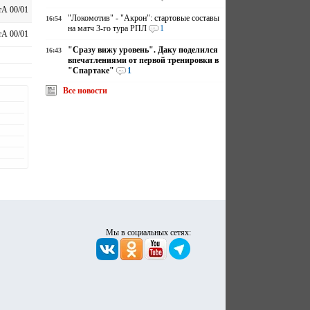
А 00/01
"Локомотив" - "Акрон": стартовые составы
16:54
на матч 3-го тура РПЛ
1
А 00/01
"Сразу вижу уровень". Даку поделился
16:43
впечатлениями от первой тренировки в
"Спартаке"
1
Все новости
Мы в социальных сетях: