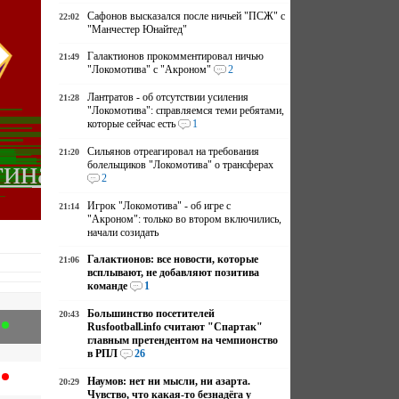
Сафонов высказался после ничьей "ПСЖ" с
22:02
"Манчестер Юнайтед"
Галактионов прокомментировал ничью
21:49
"Локомотива" с "Акроном"
2
Лантратов - об отсутствии усиления
21:28
"Локомотива": справляемся теми ребятами,
которые сейчас есть
1
Сильянов отреагировал на требования
21:20
тина
болельщиков "Локомотива" о трансферах
2
Игрок "Локомотива" - об игре с
21:14
"Акроном": только во втором включились,
начали созидать
Галактионов: все новости, которые
21:06
всплывают, не добавляют позитива
команде
1
Большинство посетителей
20:43
Rusfootball.info считают "Спартак"
главным претендентом на чемпионство
в РПЛ
26
Наумов: нет ни мысли, ни азарта.
20:29
Чувство, что какая-то безнадёга у