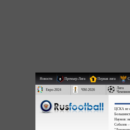
Новости
Премьер-Лига
Первая лига
С
Лига
Евро-2024
ЧМ-2026
Чемпион
ЦСКА не с
Большинст
Наумов: не
Соболев - 
"Локомоти