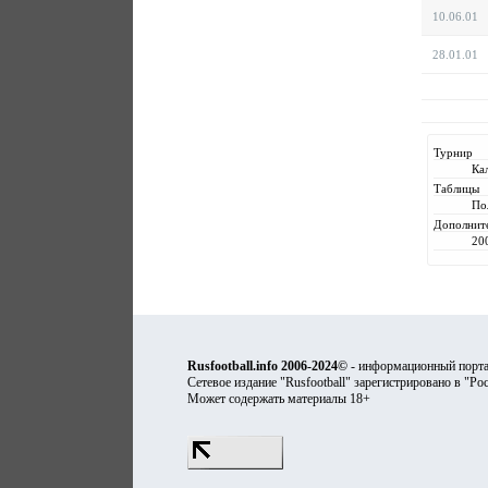
10.06.01
28.01.01
Турнир
Ка
Таблицы
По
Дополнит
20
Rusfootball.info 2006-2024©
- информационный порта
Сетевое издание "Rusfootball" зарегистрировано в "Ро
Может содержать материалы 18+