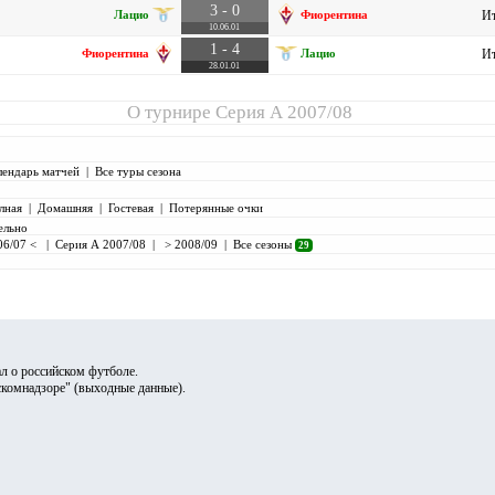
3 - 0
Лацио
Фиорентина
Ит
10.06.01
1 - 4
Фиорентина
Лацио
Ит
28.01.01
О турнире
Серия А 2007/08
лендарь матчей
|
Все туры сезона
лная
|
Домашняя
|
Гостевая
|
Потерянные очки
ельно
06/07 <
|
Серия А 2007/08
|
> 2008/09
|
Все сезоны
29
л о российском футболе.
скомнадзоре" (
выходные данные
).