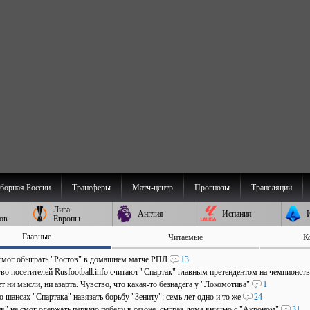
борная России
Трансферы
Матч-центр
Прогнозы
Трансляции
Лига
Англия
Испания
ов
Европы
Главные
Читаемые
К
мог обыграть "Ростов" в домашнем матче РПЛ
13
во посетителей Rusfootball.info считают "Спартак" главным претендентом на чемпионст
т ни мысли, ни азарта. Чувство, что какая-то безнадёга у "Локомотива"
1
о шансах "Спартака" навязать борьбу "Зениту": семь лет одно и то же
24
в" не смог одержать первую победу в сезоне, сыграв дома вничью с "Акроном"
31