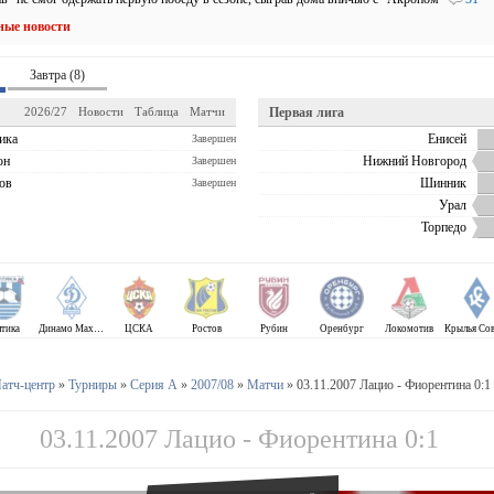
ные новости
Завтра (8)
2026/27
Новости
Таблица
Матчи
Первая лига
ика
Енисей
Завершен
он
Нижний Новгород
Завершен
ов
Шинник
Завершен
Урал
Торпедо
лтика
Динамо Махачкала
ЦСКА
Ростов
Рубин
Оренбург
Локомотив
атч-центр
»
Турниры
»
Серия А
»
2007/08
»
Матчи
» 03.11.2007 Лацио - Фиорентина 0:1
03.11.2007 Лацио - Фиорентина 0:1