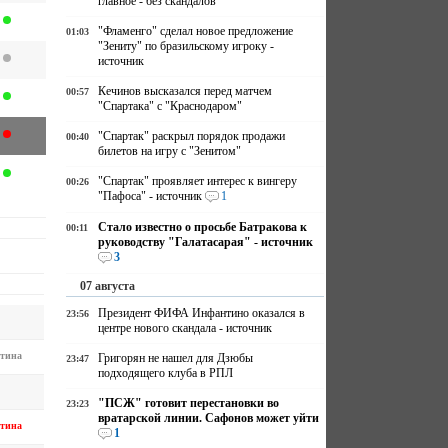
главное - без скандалов
"Фламенго" сделал новое предложение
01:03
"Зениту" по бразильскому игроку -
источник
Кечинов высказался перед матчем
00:57
"Спартака" с "Краснодаром"
"Спартак" раскрыл порядок продажи
00:40
билетов на игру с "Зенитом"
"Спартак" проявляет интерес к вингеру
00:26
"Пафоса" - источник
1
Стало известно о просьбе Батракова к
00:11
руководству "Галатасарая" - источник
3
07 августа
Президент ФИФА Инфантино оказался в
23:56
центре нового скандала - источник
тина
Григорян не нашел для Дзюбы
23:47
подходящего клуба в РПЛ
"ПСЖ" готовит перестановки во
23:23
вратарской линии. Сафонов может уйти
тина
1