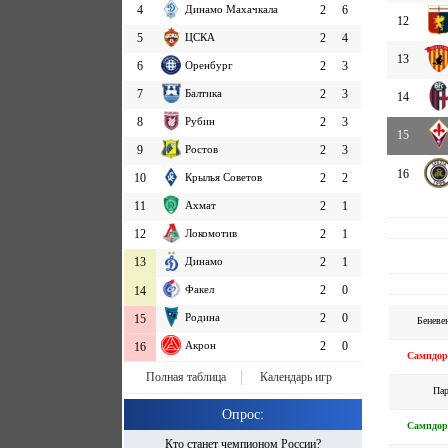
4
Динамо Махачкала
2
6
12
5
ЦСКА
2
4
13
6
Оренбург
2
3
7
Балтика
2
3
14
8
Рубин
2
3
15
9
Ростов
2
3
16
10
Крылья Советов
2
2
11
Ахмат
2
1
12
Локомотив
2
1
13
Динамо
2
1
Факел
2
0
14
Родина
2
0
15
Беневе
Акрон
2
0
16
Сампдор
Полная таблица
Календарь игр
Па
Опрос:
Сампдор
Кто станет чемпионом России?