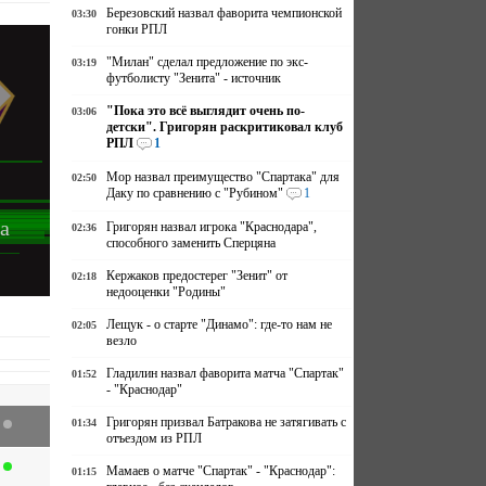
Березовский назвал фаворита чемпионской
03:30
гонки РПЛ
"Милан" сделал предложение по экс-
03:19
футболисту "Зенита" - источник
"Пока это всё выглядит очень по-
03:06
детски". Григорян раскритиковал клуб
РПЛ
1
Мор назвал преимущество "Спартака" для
02:50
Даку по сравнению с "Рубином"
1
а
Григорян назвал игрока "Краснодара",
02:36
способного заменить Сперцяна
Кержаков предостерег "Зенит" от
02:18
недооценки "Родины"
Лещук - о старте "Динамо": где-то нам не
02:05
везло
Гладилин назвал фаворита матча "Спартак"
01:52
- "Краснодар"
Григорян призвал Батракова не затягивать с
01:34
отъездом из РПЛ
Мамаев о матче "Спартак" - "Краснодар":
01:15