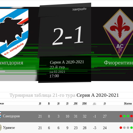
завершён
2-1
ампдория
Фиорентин
Серия А 2020-2021
22-й тур
14.02.2021
17:00
Турнирная таблица 21-го тура
Серия А 2020-2021
нда
И
В
Н
П
ЗМ
ПМ
+|-
О
Матчи
Сампдория
21
8
3
10
31
32
-1
27
Удинезе
21
6
6
9
23
28
-5
24