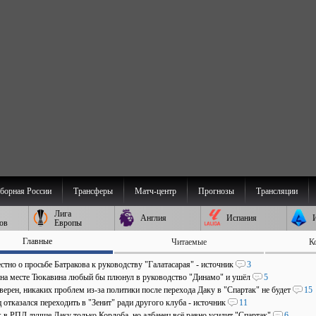
борная России
Трансферы
Матч-центр
Прогнозы
Трансляции
Лига
Англия
Испания
ов
Европы
Главные
Читаемые
К
стно о просьбе Батракова к руководству "Галатасарая" - источник
3
 на месте Тюкавина любый бы плюнул в руководство "Динамо" и ушёл
5
верен, никаких проблем из-за политики после перехода Даку в "Спартак" не будет
15
отказался переходить в "Зенит" ради другого клуба - источник
11
: в РПЛ лучше Даку только Кордоба, но албанец всё равно усилит "Спартак"
6