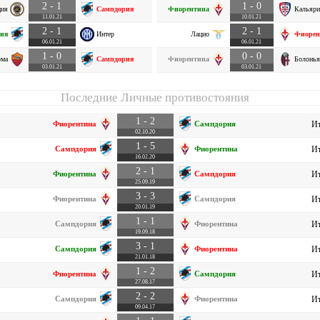
2 - 1
1 - 0
ция
Сампдория
Фиорентина
Кальяри
11.01.21
10.01.21
2 - 1
2 - 1
ия
Интер
Лацио
Фиорен
06.01.21
06.01.21
1 - 0
0 - 0
ома
Сампдория
Фиорентина
Болонья
03.01.21
03.01.21
Последние Личные противостояния
1 - 2
Фиорентина
Сампдория
Ит
02.10.20
1 - 5
Сампдория
Фиорентина
Ит
16.02.20
2 - 1
Фиорентина
Сампдория
Ит
25.09.19
3 - 3
Фиорентина
Сампдория
Ит
20.01.19
1 - 1
Сампдория
Фиорентина
Ит
19.09.18
3 - 1
Сампдория
Фиорентина
Ит
21.01.18
1 - 2
Фиорентина
Сампдория
Ит
27.08.17
2 - 2
Сампдория
Фиорентина
Ит
09.04.17