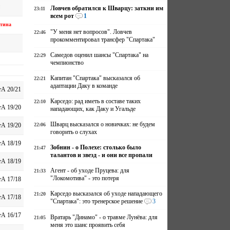
Ловчев обратился к Шварцу: заткни им
23:11
всем рот
1
тина
"У меня нет вопросов". Ловчев
22:46
прокомментировал трансфер "Спартака"
Самедов оценил шансы "Спартака" на
22:29
чемпионство
Капитан "Спартака" высказался об
22:21
адаптации Даку в команде
А 20/21
Карседо: рад иметь в составе таких
22:10
А 19/20
нападающих, как Даку и Угальде
Шварц высказался о новичках: не будем
22:06
А 19/20
говорить о слухах
А 18/19
Зобнин - о Полехе: столько было
21:47
талантов и звезд - и они все пропали
А 18/19
Агент - об уходе Пруцева: для
21:33
"Локомотива" - это потеря
А 17/18
Карседо высказался об уходе нападающего
21:20
А 17/18
"Спартака": это тренерское решение
3
А 16/17
Вратарь "Динамо" - о травме Лунёва: для
21:05
меня это шанс проявить себя