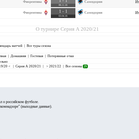
1 - 1
Фиорентина
Сампдория
Ит
06.11.16
1 - 1
Фиорентина
Сампдория
Ит
03.04.16
О турнире
Серия А 2020/21
лендарь матчей
|
Все туры сезона
лная
|
Домашняя
|
Гостевая
|
Потерянные очки
ельно
19/20 <
|
Серия А 2020/21
|
> 2021/22
|
Все сезоны
29
л о российском футболе.
скомнадзоре" (
выходные данные
).