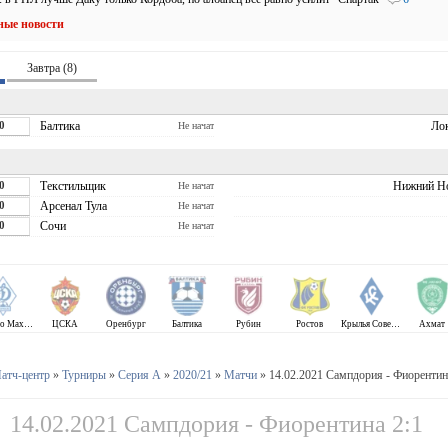
ные новости
Завтра (8)
0
Балтика
Ло
Не начат
0
Текстильщик
Нижний Н
Не начат
0
Арсенал Тула
Не начат
0
Сочи
Не начат
Динамо Махачкала
ЦСКА
Оренбург
Балтика
Рубин
Ростов
Крылья Советов
Ахмат
атч-центр
»
Турниры
»
Серия А
»
2020/21
»
Матчи
» 14.02.2021 Сампдория - Фиорентин
14.02.2021 Сампдория - Фиорентина 2:1