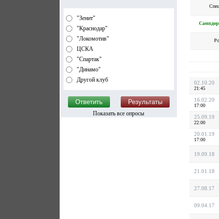
Спе
"Зенит"
Сампдор
"Краснодар"
"Локомотив"
Р
ЦСКА
"Спартак"
"Динамо"
Другой клуб
02.10.20
21:45
16.02.20
17:00
Показать все опросы
25.09.19
22:00
20.01.19
17:00
19.09.18
21.01.18
27.08.17
09.04.17