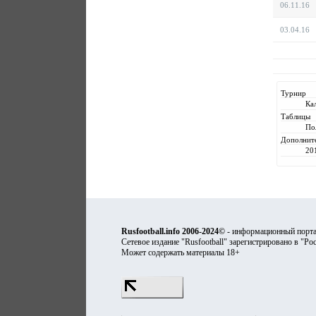
06.11.16
03.04.16
Турнир
Ка
Таблицы
По
Дополнит
20
Rusfootball.info 2006-2024©
- информационный порта
Сетевое издание "Rusfootball" зарегистрировано в "Ро
Может содержать материалы 18+