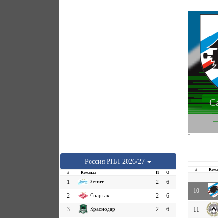
С
''
Россия
РПЛ
2026/27
#
Кома
#
Команда
И
О
...
1
Зенит
2
6
10
2
Спартак
2
6
3
Краснодар
2
6
11