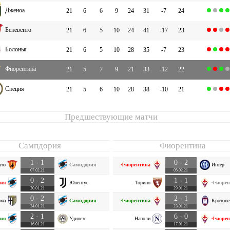
Дженоа
21
6
6
9
24
31
-7
24
Беневенто
21
6
5
10
24
41
-17
23
Болонья
21
6
5
10
28
35
-7
23
Фиорентина
21
5
7
9
21
33
-12
22
Специя
21
5
6
10
28
38
-10
21
Предшествующие матчи
Сампдория
Фиорентина
1 - 1
0 - 2
нто
Сампдория
Фиорентина
Интер
07.02.21
05.02.21
0 - 2
1 - 1
ия
Ювентус
Торино
Фиорен
30.01.21
29.01.21
0 - 2
2 - 1
рма
Сампдория
Фиорентина
Кротоне
24.01.21
23.01.21
2 - 1
6 - 0
ия
Удинезе
Наполи
Фиорен
16.01.21
17.01.21