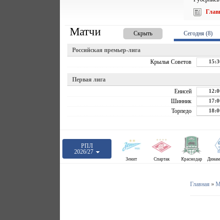
Глав
Матчи
Скрыть
Сегодня (8)
Российская премьер-лига
Крылья Советов
15:3
Первая лига
Енисей
12:0
Шинник
17:0
Торпедо
18:0
РПЛ
2026/27
Зенит
Спартак
Краснодар
Главная
»
М