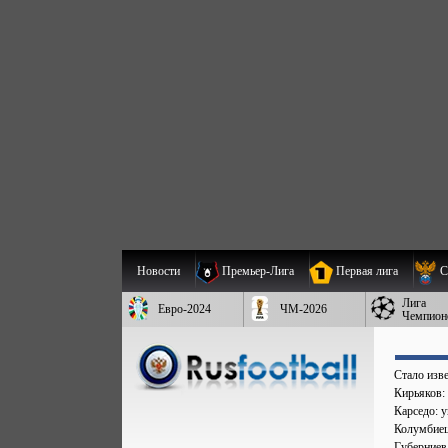
Новости
Премьер-Лига
Первая лига
С
Лига
Евро-2024
ЧМ-2026
Чемпион
Стало изве
Кирьяков:
Карседо: у
Колумбиец 
Губерниев