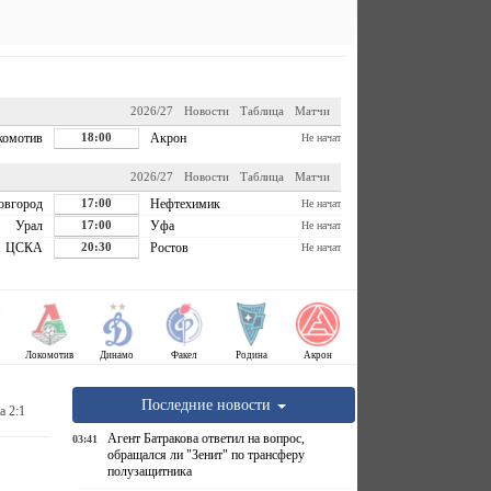
2026/27
Новости
Таблица
Матчи
комотив
18:00
Акрон
Не начат
2026/27
Новости
Таблица
Матчи
овгород
17:00
Нефтехимик
Не начат
Урал
17:00
Уфа
Не начат
ЦСКА
20:30
Ростов
Не начат
Локомотив
Динамо
Факел
Родина
Акрон
Последние новости
а 2:1
Агент Батракова ответил на вопрос,
03:41
обращался ли "Зенит" по трансферу
полузащитника