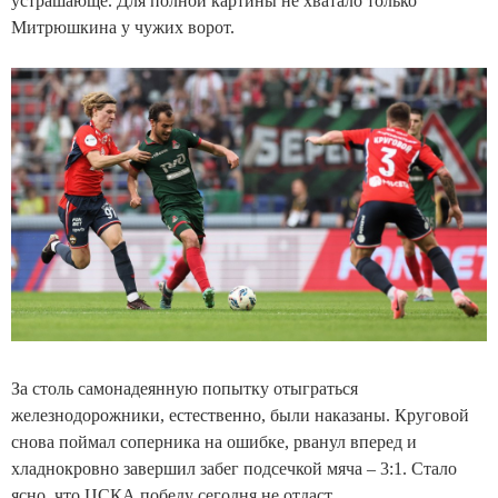
устрашающе. Для полной картины не хватало только
Митрюшкина у чужих ворот.
За столь самонадеянную попытку отыграться
железнодорожники, естественно, были наказаны. Круговой
снова поймал соперника на ошибке, рванул вперед и
хладнокровно завершил забег подсечкой мяча – 3:1. Стало
ясно, что ЦСКА победу сегодня не отдаст.