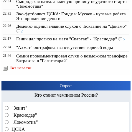
22:51
Смородская назвала главную причину неудачного старта
"Локомотива"
22:35
Экс-футболист ЦСКА: Гонду и Мусаев - нулевые ребята.
Это пропавшие деньги
22:26
Деменко оценил влияние слухов о Тюкавине на "Динамо"
2
22:17
Генич дал прогноз на матч "Спартак" - "Краснодар"
5
22:04
"Ахмат" оштрафован за отсутствие горячей воды
21:46
Семин прокомментировал слухи о возможном трансфере
Батракова в "Галатасарай"
Все новости
Опрос:
Кто станет чемпионом России?
"Зенит"
"Краснодар"
"Локомотив"
ЦСКА