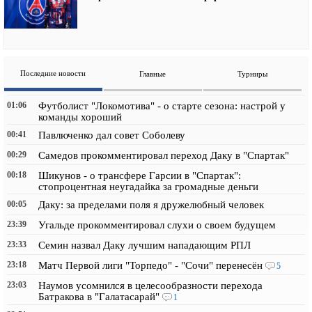
Последние новости
Главные
Турниры
01:06
Футболист "Локомотива" - о старте сезона: настрой у
команды хороший
00:41
Павлюченко дал совет Соболеву
00:29
Самедов прокомментировал переход Даку в "Спартак"
00:18
Шикунов - о трансфере Гарсии в "Спартак":
стопроцентная неугадайка за громадные деньги
00:05
Даку: за пределами поля я дружелюбный человек
23:39
Угальде прокомментировал слухи о своем будущем
23:33
Семин назвал Даку лучшим нападающим РПЛ
23:18
Матч Первой лиги "Торпедо" - "Сочи" перенесён
5
23:03
Наумов усомнился в целесообразности перехода
Батракова в "Галатасарай"
1