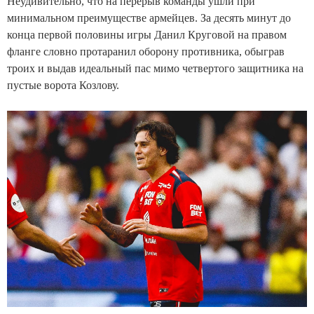
Неудивительно, что на перерыв команды ушли при
минимальном преимуществе армейцев. За десять минут до
конца первой половины игры Данил Круговой на правом
фланге словно протаранил оборону противника, обыграв
троих и выдав идеальный пас мимо четвертого защитника на
пустые ворота Козлову.