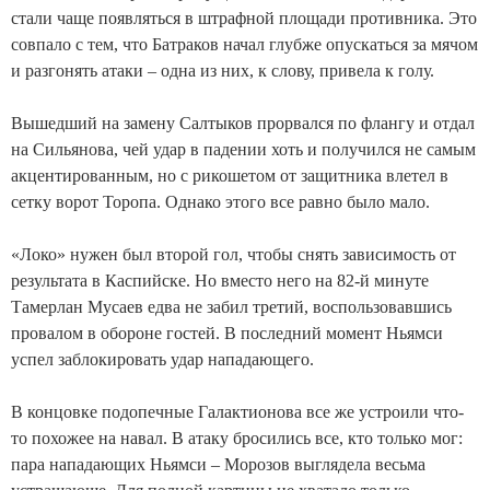
стали чаще появляться в штрафной площади противника. Это
совпало с тем, что Батраков начал глубже опускаться за мячом
и разгонять атаки – одна из них, к слову, привела к голу.
Вышедший на замену Салтыков прорвался по флангу и отдал
на Сильянова, чей удар в падении хоть и получился не самым
акцентированным, но с рикошетом от защитника влетел в
сетку ворот Торопа. Однако этого все равно было мало.
«Локо» нужен был второй гол, чтобы снять зависимость от
результата в Каспийске. Но вместо него на 82-й минуте
Тамерлан Мусаев едва не забил третий, воспользовавшись
провалом в обороне гостей. В последний момент Ньямси
успел заблокировать удар нападающего.
В концовке подопечные Галактионова все же устроили что-
то похожее на навал. В атаку бросились все, кто только мог:
пара нападающих Ньямси – Морозов выглядела весьма