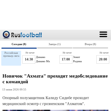
Сегодня (8)
Завтра (1)
Вчера (8)
Российская
Не начат
Не начат
Не начат
премьер-лига
Динамо
Зенит
14:30
17:00
20:00
Динамо Мх
Родина
Новичок "Ахмата" проходит медобследование
с командой
13 июня 2026 09:55
Опорный полузащитник Калиду Сидибе проходит
медицинский осмотр с грозненским "Ахматом".