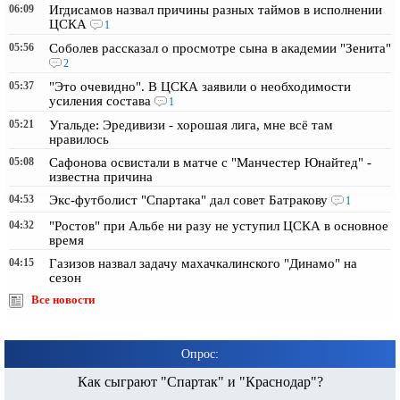
06:09
Игдисамов назвал причины разных таймов в исполнении
ЦСКА
1
05:56
Соболев рассказал о просмотре сына в академии "Зенита"
2
05:37
"Это очевидно". В ЦСКА заявили о необходимости
усиления состава
1
05:21
Угальде: Эредивизи - хорошая лига, мне всё там
нравилось
05:08
Сафонова освистали в матче с "Манчестер Юнайтед" -
известна причина
04:53
Экс-футболист "Спартака" дал совет Батракову
1
04:32
"Ростов" при Альбе ни разу не уступил ЦСКА в основное
время
04:15
Газизов назвал задачу махачкалинского "Динамо" на
сезон
Все новости
Опрос:
Как сыграют "Спартак" и "Краснодар"?