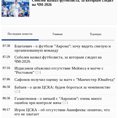
Соболев назвал футболиста, за которым следил
на ЧМ-2026
Последние новости
Главные
Турниры
07:38
Благоевич - о футболе "Акрона": хочу видеть смелую и
организованную команду
07:29
Соболев назвал футболиста, за которым следил на
ЧМ-2026
07:16
Игдисамов объяснил отсутствие Мойзеса в матче с
"Ростовом"
1
07:06
Сафонов получил оценку за матч с "Манчестер Юнайтед"
06:58
Бабаев - о цели ЦСКА: будем бороться за чемпионство
2
06:36
Галактионов - о ничьей с "Акроном": очень много
ошибок при контроле мяча
1
06:17
Игрок ЦСКА - об отсутствии Акинфеева: понятно, что
его не хватает