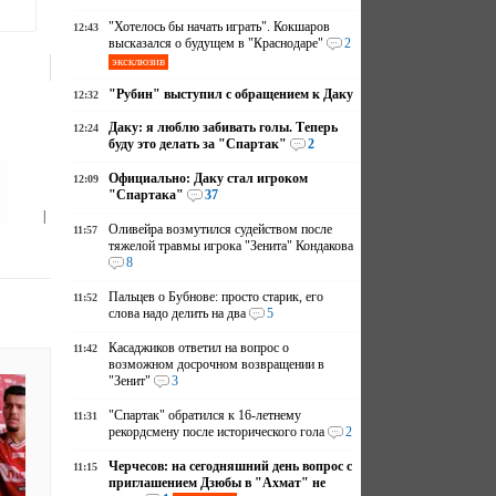
"Хотелось бы начать играть". Кокшаров
12:43
высказался о будущем в "Краснодаре"
2
эксклюзив
"Рубин" выступил с обращением к Даку
12:32
Даку: я люблю забивать голы. Теперь
12:24
буду это делать за "Спартак"
2
Официально: Даку стал игроком
12:09
"Спартака"
37
|
Оливейра возмутился судейством после
11:57
тяжелой травмы игрока "Зенита" Кондакова
8
Пальцев о Бубнове: просто старик, его
11:52
слова надо делить на два
5
Касаджиков ответил на вопрос о
11:42
возможном досрочном возвращении в
"Зенит"
3
"Спартак" обратился к 16-летнему
11:31
рекордсмену после исторического гола
2
Черчесов: на сегодняшний день вопрос с
11:15
приглашением Дзюбы в "Ахмат" не