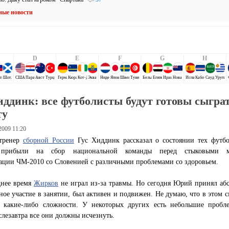
ные новости
D
E
F
G
H
ти
Шотландия
США
Парагвай
Австралия
Турция
Германия
Кюрасао
Кот-Д`Ивуар
Эквадор
Нидерланды
Япония
Швеция
Тунис
Бельгия
Египет
Иран
Новая Зеландия
Испания
Кабо-Верде
Саудовская 
Уругва
иддинк: все футболисты будут готовы сыгра
ту
2009 11:20
тренер
сборной России
Гус Хиддинк рассказал о состоянии тех футбо
 прибыли на сбор национальной команды перед стыковыми м
ации ЧМ-2010 со Словенией с различными проблемами со здоровьем.
днее время
Жирков
не играл из-за травмы. Но сегодня Юрий принял аб
ое участие в занятии, был активен и подвижен. Не думаю, что в этом с
т какие-либо сложности. У некоторых других есть небольшие пробл
слезавтра все они должны исчезнуть.