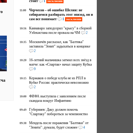
стоит
1
эксклюзив
Черчесов – об ошибке Шелии: не
11:00
то
собираемся разбирать этот эпизод, он и
сам все понимает
1
эксклюзив
"
Каннаваро заподозрил "крысу" в сборной
10:56
Узбекистана после провала на ЧМ
2
Москвичёв рассказал, как "Балтика"
10:35
заставила "Зенит" задыхаться в концовке
2
16-летний мальчишка затмил всех звёзд в
10:20
матче: как «Спартак» начал защиту Кубка
9
Кержаков о победе клуба не из РПЛ в
10:15
тча
Кубке России: практически невозможно
2
ФИФА выступила с заявлением после
10:00
скандала вокруг Инфантино
Губерниев: Даку должен помочь
09:49
"Спартаку" побороться за чемпионство
Мендель после поражения "Балтики" от
09:38
"Зенита": думали, будет сложнее
4