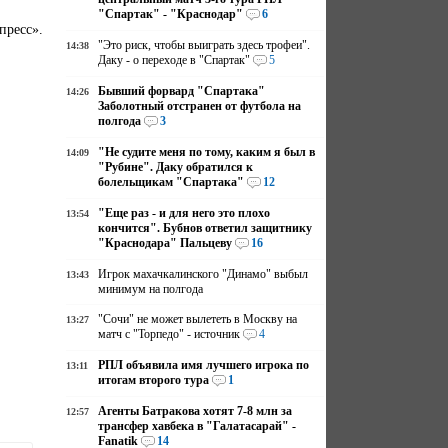
"Спартак" - "Краснодар"
6
пресс».
"Это риск, чтобы выиграть здесь трофеи".
14:38
Даку - о переходе в "Спартак"
5
Бывший форвард "Спартака"
14:26
Заболотный отстранен от футбола на
полгода
3
"Не судите меня по тому, каким я был в
14:09
"Рубине". Даку обратился к
болельщикам "Спартака"
12
"Еще раз - и для него это плохо
13:54
кончится". Бубнов ответил защитнику
"Краснодара" Пальцеву
16
Игрок махачкалинского "Динамо" выбыл
13:43
минимум на полгода
"Сочи" не может вылететь в Москву на
13:27
матч с "Торпедо" - источник
4
РПЛ объявила имя лучшего игрока по
13:11
итогам второго тура
1
Агенты Батракова хотят 7-8 млн за
12:57
трансфер хавбека в "Галатасарай" -
Fanatik
14