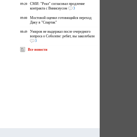
СМИ: "Реал" согласовал продление
09:20
контракта с Винисиусом
3
Мостовой оценил готовящийся переход
09:00
Даку в "Спартак"
Умяров не выдержал после очередного
08:49
вопроса о Соболеве: ребят, вы заколебали
3
Все новости