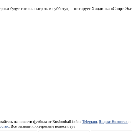
гроки будут готовы сыграть в субботу», – цитирует Хиддинка «Спорт-Экс
айтесь на новости футбола от Rusfootball.info в
Telegram
,
Яндекс.Новостях
и
остях
. Все главные и интересные новости тут