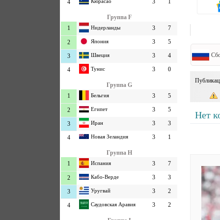
Кюрасао
3
1
4
Группа F
1
Нидерланды
3
7
Япония
3
5
2
Сбо
Швеция
3
4
3
Тунис
3
0
4
Публикац
Группа G
1
Бельгия
3
5
Египет
3
5
2
Нет к
Иран
3
3
3
Новая Зеландия
3
1
4
Группа H
1
Испания
3
7
Кабо-Верде
3
3
2
Уругвай
3
2
3
Саудовская Аравия
3
2
4