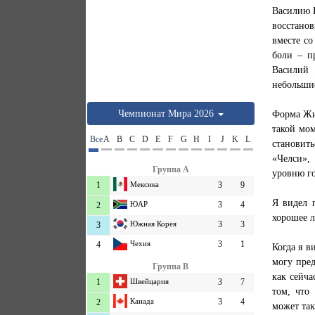
Василию 
восстано
вместе со
боли – п
Василий 
небольшие
Чемпионат Мира 2026
Форма Жир
такой мом
Все
A
B
C
D
E
F
G
H
I
J
K
L
становить
«Челси»,
Группа A
уровню го
1
Мексика
3
9
Я видел 
ЮАР
3
4
2
хорошее л
Южная Корея
3
3
3
Чехия
3
1
4
Когда я в
могу пред
Группа B
как сейча
1
Швейцария
3
7
том, что
Канада
3
4
2
может так