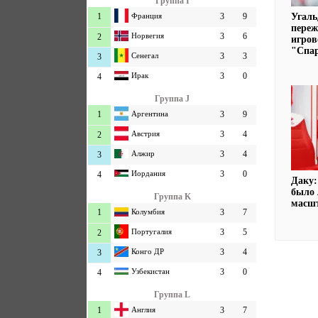
Группа I
1
Франция
3
9
Угаль
переж
Норвегия
3
6
2
игров
"Спа
Сенегал
3
3
3
Ирак
3
0
4
Группа J
1
Аргентина
3
9
Австрия
3
4
2
Алжир
3
4
3
Иордания
3
0
4
Даку:
было 
Группа K
масш
1
Колумбия
3
7
Португалия
3
5
2
Конго ДР
3
4
3
Узбекистан
3
0
4
Группа L
1
Англия
3
7