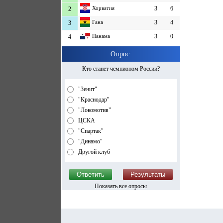
Хорватия
3
6
2
Гана
3
4
3
Панама
3
0
4
Опрос:
Кто станет чемпионом России?
"Зенит"
"Краснодар"
"Локомотив"
ЦСКА
"Спартак"
"Динамо"
Другой клуб
Показать все опросы