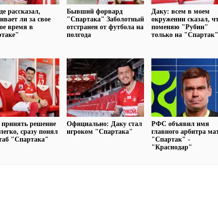
де рассказал,
Бывший форвард
Даку: всем в моем
ивает ли за свое
"Спартака" Заболотный
окружении сказал, ч
ое время в
отстранен от футбола на
поменяю "Рубин"
ртаке"
полгода
только на "Спартак
 принять решение
Официально: Даку стал
РФС объявил имя
легко, сразу понял
игроком "Спартака"
главного арбитра ма
таб "Спартака"
"Спартак" -
"Краснодар"