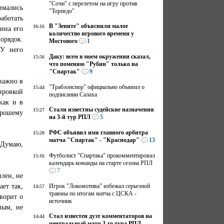
"Сочи" с перелетом на игру против
имались
"Торпедо"
аботать
В "Зените" объяснили малое
16:16
ина его
количество игрового времени у
орядок.
Мостового
1
 У него
Даку: всем в моем окружении сказал,
15:56
что поменяю "Рубин" только на
"Спартак"
9
важно в
"Трабзонспор" официально объявил о
15:44
ировкой
подписании Салаха
как и в
Стали известны судейские назначения
15:27
орошему
на 3-й тур РПЛ
5
РФС объявил имя главного арбитра
15:20
матча "Спартак" - "Краснодар"
13
 Думаю,
Футболист "Спартака" прокомментировал
15:16
календарь команды на старте сезона РПЛ
7
илен, не
ает так,
Игрок "Локомотива" избежал серьезной
14:57
травмы по итогам матча с ЦСКА -
ворит о
источник
ным, не
Стал известен дуэт комментаторов на
14:44
центральный матч 3-го тура РПЛ