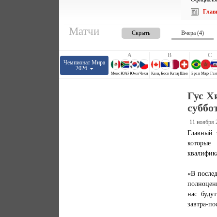
Глав
Матчи
Скрыть
Вчера (4)
A
B
C
Чемпионат Мира
2026
Мексика
ЮАР
Южная Корея
Чехия
Канада
Босния и Герцеговина
Катар
Швейцария
Бразилия
Марокко
Гаи
Гус Х
суббо
11 ноября 
Главный 
которые
квалифик
«В после
полноценн
нас буду
завтра-по