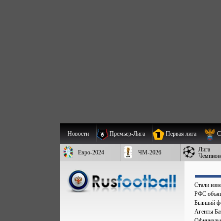
Новости
Премьер-Лига
Первая лига
С
Лига
Евро-2024
ЧМ-2026
Чемпион
Стали изве
РФС объяв
Бывший фо
Агенты Бат
Официальн