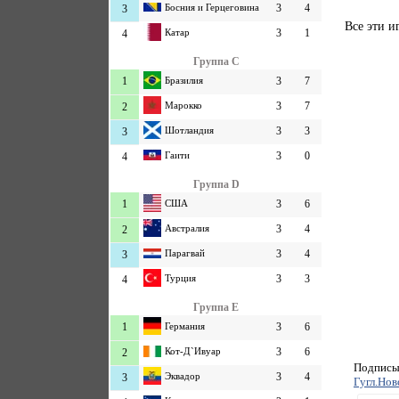
Босния и Герцеговина
3
4
3
Все эти и
Катар
3
1
4
Группа C
1
Бразилия
3
7
Марокко
3
7
2
Шотландия
3
3
3
Гаити
3
0
4
Группа D
1
США
3
6
Австралия
3
4
2
Парагвай
3
4
3
Турция
3
3
4
Группа E
1
Германия
3
6
Кот-Д`Ивуар
3
6
2
Подписыв
Эквадор
3
4
3
Гугл.Нов