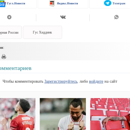
Гугл.Новости
Яндекс.Новости
Телеграм
рная России
Гус Хиддинк
ия:
омментариев
Чтобы комментировать
Зарегистрируйтесь
, либо
войдите
на сайт