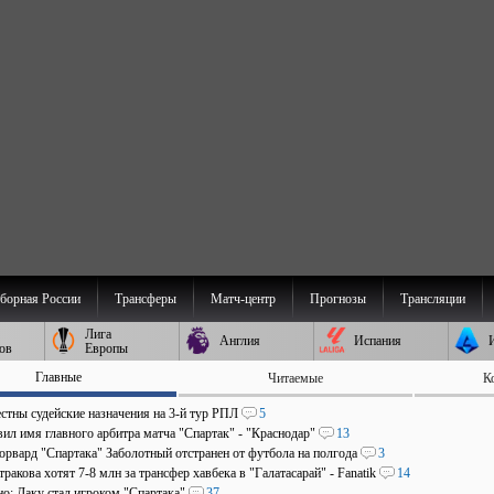
борная России
Трансферы
Матч-центр
Прогнозы
Трансляции
Лига
Англия
Испания
ов
Европы
Главные
Читаемые
К
стны судейские назначения на 3-й тур РПЛ
5
ил имя главного арбитра матча "Спартак" - "Краснодар"
13
рвард "Спартака" Заболотный отстранен от футбола на полгода
3
ракова хотят 7-8 млн за трансфер хавбека в "Галатасарай" - Fanatik
14
о: Даку стал игроком "Спартака"
37