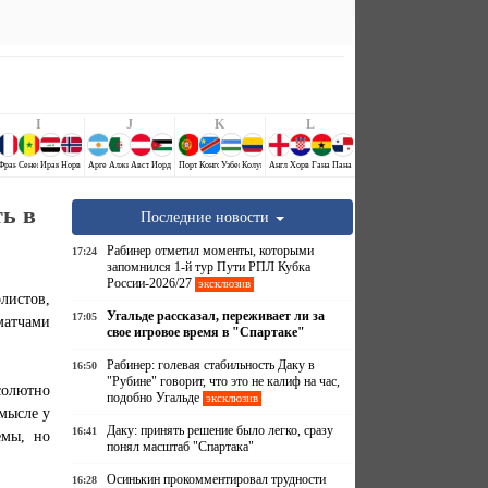
I
J
K
L
Аравия
й
Франция
Сенегал
Ирак
Норвегия
Аргентина
Алжир
Австрия
Иордания
Португалия
Конго ДР
Узбекистан
Колумбия
Англия
Хорватия
Гана
Панама
ть в
Последние новости
Рабинер отметил моменты, которыми
17:24
запомнился 1-й тур Пути РПЛ Кубка
России-2026/27
эксклюзив
листов,
Угальде рассказал, переживает ли за
17:05
атчами
свое игровое время в "Спартаке"
Рабинер: голевая стабильность Даку в
16:50
"Рубине" говорит, что это не калиф на час,
солютно
подобно Угальде
эксклюзив
мысле у
Даку: принять решение было легко, сразу
16:41
емы, но
понял масштаб "Спартака"
Осинькин прокомментировал трудности
16:28