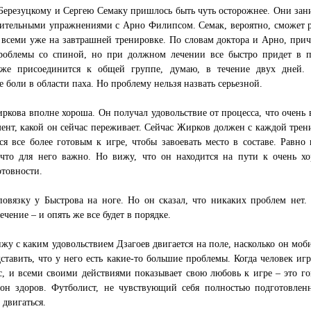
Березуцкому и Сергею Семаку пришлось быть чуть осторожнее. Они зан
вительными упражнениями с Арно Филипсом. Семак, вероятно, сможет р
 всеми уже на завтрашней тренировке. По словам доктора и Арно, прич
роблемы со спиной, но при должном лечении все быстро придет в п
же присоединится к общей группе, думаю, в течение двух дней.
 боли в области паха. Но проблему нельзя назвать серьезной.
кова вполне хороша. Он получал удовольствие от процесса, что очень 
ент, какой он сейчас переживает. Сейчас Жирков должен с каждой трен
ся все более готовым к игре, чтобы завоевать место в составе. Равно 
 что для него важно. Но вижу, что он находится на пути к очень х
товности.
повязку у Быстрова на ноге. Но он сказал, что никаких проблем нет.
ечение – и опять же все будет в порядке.
ижу с каким удовольствием Дзагоев двигается на поле, насколько он моб
ставить, что у него есть какие-то большие проблемы. Когда человек игр
с, и всеми своими действиями показывает свою любовь к игре – это го
 он здоров. Футболист, не чувствующий себя полностью подготовлен
 двигаться.