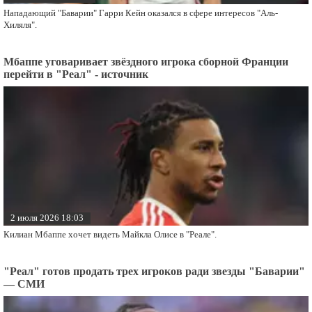
Нападающий "Баварии" Гарри Кейн оказался в сфере интересов "Аль-
Хиляля".
Мбаппе уговаривает звёздного игрока сборной Франции
перейти в "Реал" - источник
2 июля 2026 18:03
Килиан Мбаппе хочет видеть Майкла Олисе в "Реале".
"Реал" готов продать трех игроков ради звезды "Баварии"
— СМИ