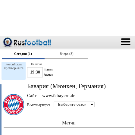
Сегодня (1)
Вчера (8)
Российская
Не начат
премьер-лига
Факел
19:30
Ахмат
Бавария (Мюнхен, Германия)
Сайт
www.fcbayern.de
:
В матч-центре
Матчи