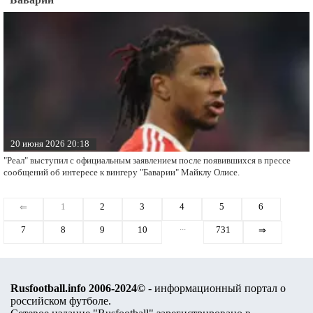
20 июня 2026 20:18
"Реал" выступил с официальным заявлением после появившихся в прессе
сообщений об интересе к вингеру "Баварии" Майклу Олисе.
1
2
3
4
5
6
⇐
...
7
8
9
10
731
⇒
Rusfootball.info 2006-2024©
- информационный портал о
российском футболе.